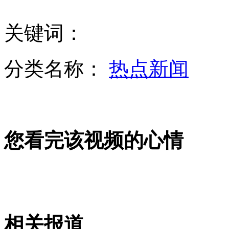
关键词：
专家：中日之争不能只盯钓岛 经济竞争更为根本
分类名称：
热点新闻
安倍访蒙古携“大礼包” 觊觎煤炭资源
您看完该视频的心情
食用美素丽儿奶粉的孩子偏矮瘦 家长抱团维权
看牛人如何十秒内偷自行车走人
相关报道
山西运城恶犬咬伤多人 警民合力深夜将其击毙