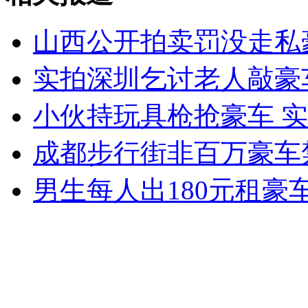
山西公开拍卖罚没走私
女孩北京地铁殴打老人 痛下狠手拳打脚踢
实拍深圳乞讨老人敲豪
小伙持玩具枪抢豪车 
无痛分娩是否安全 医生回应
成都步行街非百万豪车
外交部：反对强权政治霸凌主义
男生每人出180元租豪
外交部：有关国家言论片面不公正
安徽一实载49人客车翻车