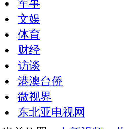
军事
文娱
体育
财经
访谈
港澳台侨
微视界
东北亚电视网