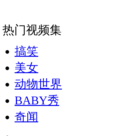
走！跟着总书记去植树
热门视频集
消防员救轻生者
花炮节热闹非凡
减压"枕头大战"
搞笑
美女
纽约上演“枕头大战”
动物世界
司机酒驾遇交警 急速倒车逃窜
BABY秀
奇闻