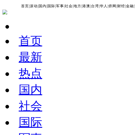
首页
|
滚动
|
国内
|
国际
|
军事
|
社会
|
地方
|
港澳
|
台湾
|
华人
|
侨网
|
财经
|
金融
|
首页
最新
热点
国内
社会
国际