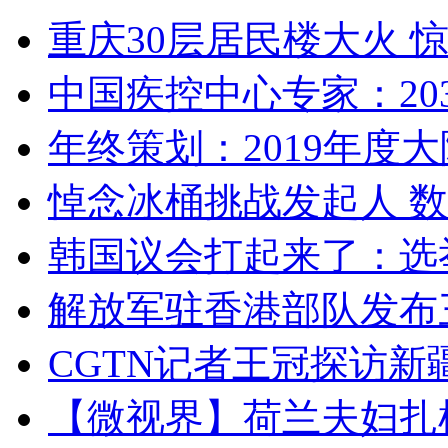
重庆30层居民楼大火
中国疾控中心专家：203
年终策划：2019年度大陆
悼念冰桶挑战发起人 数百
韩国议会打起来了：选举
解放军驻香港部队发布三
CGTN记者王冠探访新疆
【微视界】荷兰夫妇扎根青