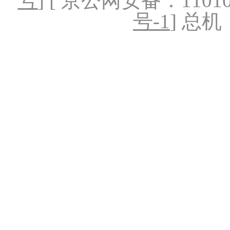
号
] [ 京公网安备：1101020
号-1
] 总机：