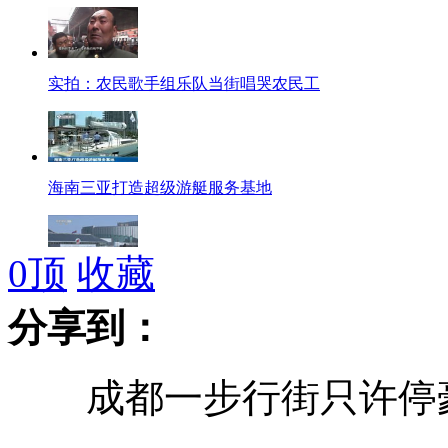
实拍：农民歌手组乐队当街唱哭农民工
海南三亚打造超级游艇服务基地
0
顶
收藏
朝鲜决定施行"经济与核武"并行路线
分享到：
成都一步行街只许停豪
韩美计划本月举行4次联合军演