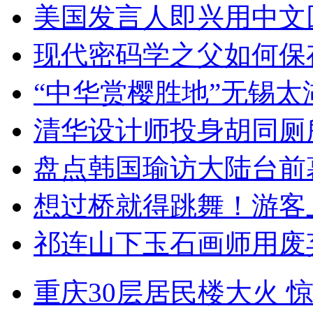
美国发言人即兴用中文
现代密码学之父如何保
“中华赏樱胜地”无锡
清华设计师投身胡同厕
盘点韩国瑜访大陆台前
想过桥就得跳舞！游客
祁连山下玉石画师用废
重庆30层居民楼大火