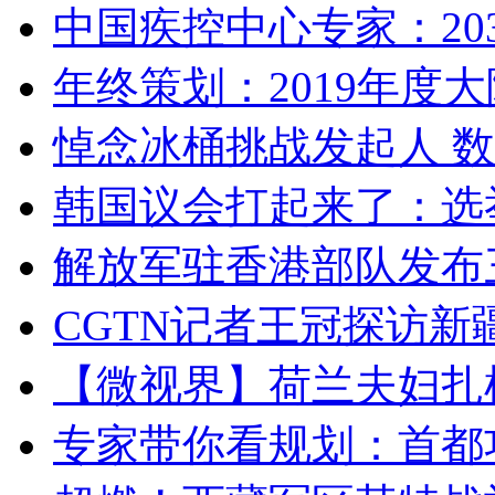
中国疾控中心专家：203
年终策划：2019年度大陆
悼念冰桶挑战发起人 数百
韩国议会打起来了：选举
解放军驻香港部队发布三
CGTN记者王冠探访新疆
【微视界】荷兰夫妇扎根青
专家带你看规划：首都功