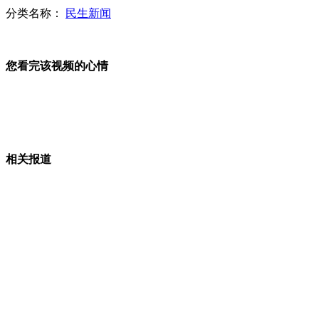
分类名称：
民生新闻
江西新余钢铁集团公司转炉爆炸已致4死28伤
您看完该视频的心情
深圳警方开两枪抓获6名“偷油贼”
相关报道
建立太空站需要满足"能吃能住能实验"的条件
400吨国际空间站“退役”后或成海洋垃圾