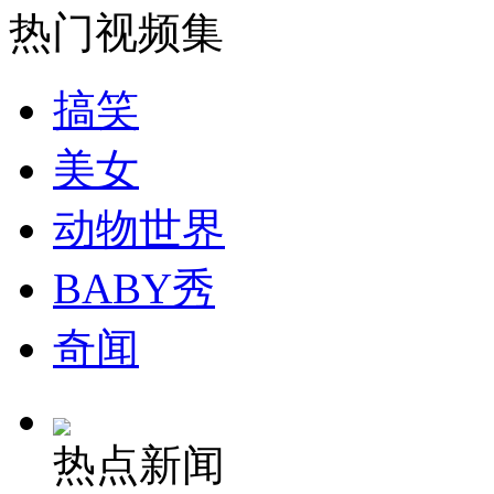
山西运城恶犬咬伤多人 警民合力深夜将其击毙
热门视频集
搞笑
女孩北京地铁殴打老人 痛下狠手拳打脚踢
美女
无痛分娩是否安全 医生回应
动物世界
BABY秀
外交部：反对强权政治霸凌主义
奇闻
外交部：有关国家言论片面不公正
热点新闻
安徽一实载49人客车翻车