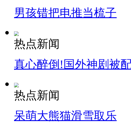
男孩错把电推当梳子
走！跟着总书记去植树
热点新闻
消防员救轻生者
花炮节热闹非凡
减压"枕头大战"
真心醉倒!国外神剧被
纽约上演“枕头大战”
热点新闻
司机酒驾遇交警 急速倒车逃窜
呆萌大熊猫滑雪取乐