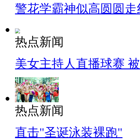
警花学霸神似高圆圆走
热点新闻
美女主持人直播球赛 
热点新闻
直击"圣诞泳装裸跑"