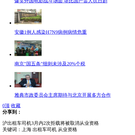
爆笑外国电影战斗场面 堪比国产雷人抗日剧
安徽1例人感染H7N9病例病情危重
南京"国五条"细则未涉及20%个税
雅典市政委员会主席期待与北京开展多方合作
0
顶
收藏
分享到：
沪出租车司机3月内2次拒载将被取消从业资格
峨眉山盘山公路发生车祸致1死4伤
关键词：上海 出租车司机 从业资格