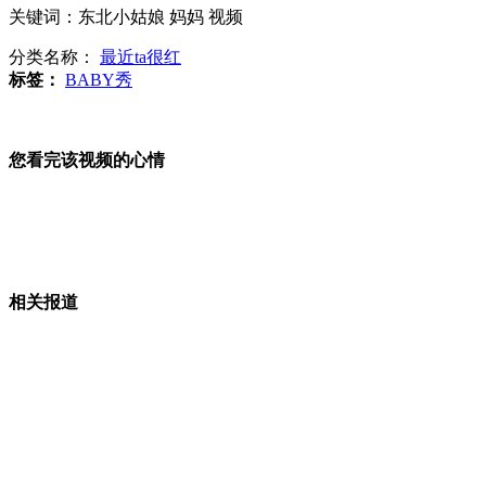
关键词：东北小姑娘 妈妈 视频
记者暗访98万元天价墓的背后
分类名称：
最近ta很红
标签：
BABY秀
湖南“火箭提拔”副县长被退学
您看完该视频的心情
投资移民美国 华丽包装下的骗局
相关报道
各大城市出城车流量明显下降
山西运城恶犬咬伤多人 警民合力深夜将其击毙