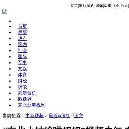
首页
|
滚动
|
国内
|
国际
|
军事
|
社会
|
地方
|
首页
最新
热点
国内
社会
国际
军事
文娱
体育
财经
访谈
港澳台侨
微视界
东北亚电视网
当前位置：
中新视频
>
最近ta很红
>
正文