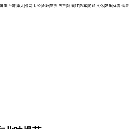
港澳
|
台湾
|
华人
|
侨网
|
财经
|
金融
|
证券
|
房产
|
能源
|
IT
|
汽车
|
游戏
|
文化
|
娱乐
|
体育
|
健康