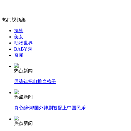
热门视频集
女孩北京地铁殴打老人 痛下狠手拳打脚踢
搞笑
美女
动物世界
无痛分娩是否安全 医生回应
BABY秀
奇闻
外交部：反对强权政治霸凌主义
热点新闻
男孩错把电推当梳子
外交部：有关国家言论片面不公正
热点新闻
真心醉倒!国外神剧被配上中国民乐
安徽一实载49人客车翻车
热点新闻