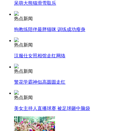
呆萌大熊猫滑雪取乐
走！跟着总书记去植树
热点新闻
狗教练陪伴最胖猫咪 训练成功瘦身
消防员救轻生者
花炮节热闹非凡
减压"枕头大战"
热点新闻
汉服仕女照相馆走红网络
纽约上演“枕头大战”
热点新闻
警花学霸神似高圆圆走红
司机酒驾遇交警 急速倒车逃窜
热点新闻
美女主持人直播球赛 被足球砸中脑袋