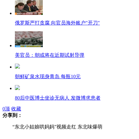
俄罗斯严打贪腐 向官员海外账户"开刀"
美官员：朝或将在近期试射导弹
朝鲜矿泉水现身青岛 每瓶10元
80后中医博士坐诊无病人 发微博求患者
0
顶
收藏
分享到：
“东北小姑娘哄妈妈”视频走红 东北味爆萌
传硬汉男星与导演不和被骂哭引猜测