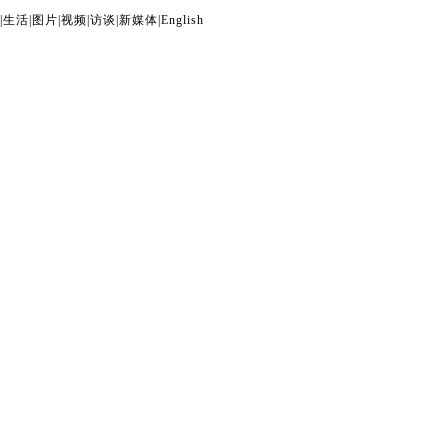
|
生活
|
图片
|
视频
|
访谈
|
新媒体
|
English