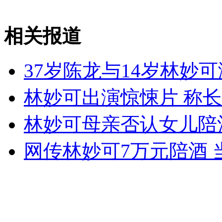
最新统计:新德里性犯罪案激增
相关报道
山西运城恶犬咬伤多人 警民合力深夜将其击毙
37岁陈龙与14岁林妙
林妙可出演惊悚片 称
女孩北京地铁殴打老人 痛下狠手拳打脚踢
林妙可母亲否认女儿陪
无痛分娩是否安全 医生回应
网传林妙可7万元陪酒 
外交部：反对强权政治霸凌主义
外交部：有关国家言论片面不公正