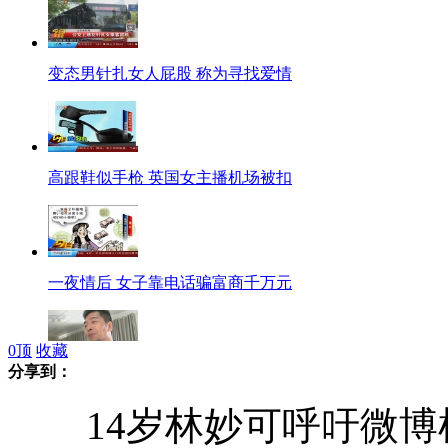
变态男针扎女人屁股 称为寻找爱情
高跟鞋似手枪 英国女主播机场被扣
一夜情后 女子靠电话骗富商千万元
0
顶
收藏
分享到：
制止农田里的强拆！
14岁林妙可呼吁微博