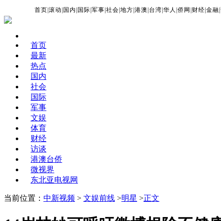
首页
|
滚动
|
国内
|
国际
|
军事
|
社会
|
地方
|
港澳
|
台湾
|
华人
|
侨网
|
财经
|
金融
|
首页
最新
热点
国内
社会
国际
军事
文娱
体育
财经
访谈
港澳台侨
微视界
东北亚电视网
当前位置：
中新视频
>
文娱前线
>
明星
>
正文