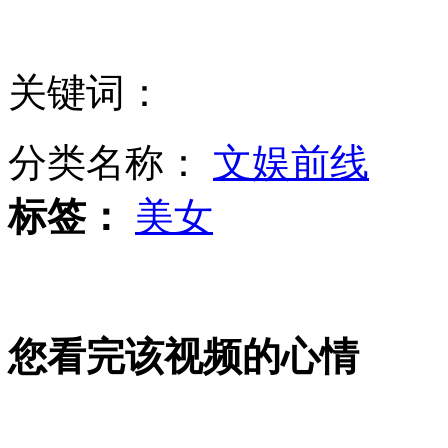
苹果致歉 调整两手机维修政策
关键词：
韩方:果断应对朝挑衅 不计政治代价
分类名称：
文娱前线
标签：
美女
美媒:美反导雷达向朝鲜半岛附近移动
您看完该视频的心情
朴槿惠：及早严厉应对朝方“挑衅”