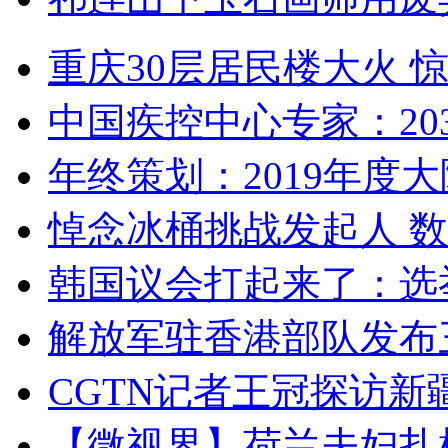
重庆30层居民楼大火
中国疾控中心专家：203
年终策划：2019年度大陆
悼念冰桶挑战发起人 数百
韩国议会打起来了：选举
解放军驻香港部队发布三
CGTN记者王冠探访新疆
【微视界】荷兰夫妇扎根青