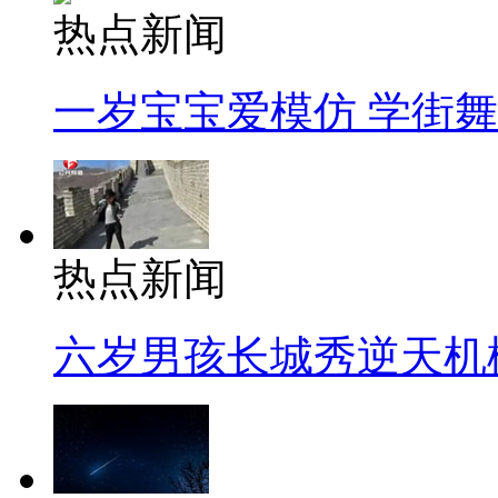
热点新闻
一岁宝宝爱模仿 学街
热点新闻
六岁男孩长城秀逆天机