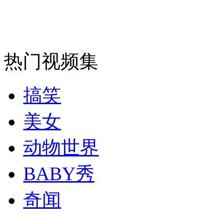
安徽一实载49人客车翻车
热门视频集
走！跟着总书记去植树
搞笑
消防员救轻生者
花炮节热闹非凡
减压"枕头大战"
美女
动物世界
纽约上演“枕头大战”
BABY秀
奇闻
司机酒驾遇交警 急速倒车逃窜