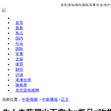
首页
|
滚动
|
国内
|
国际
|
军事
|
社会
|
地方
|
首页
最新
热点
国内
社会
国际
军事
文娱
体育
财经
访谈
港澳台侨
微视界
东北亚电视网
当前位置：
中新视频
>
中新播报
>
正文