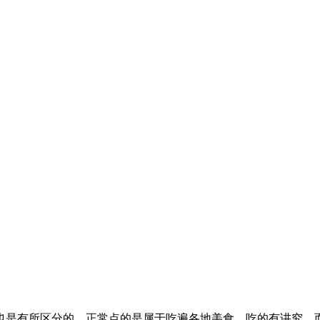
是有所区分的，正常点的是属于吃遍各地美食，吃的有讲究，而