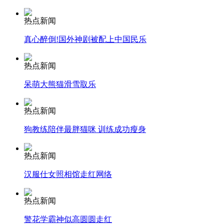
热点新闻
安徽一实载49人客车翻车
真心醉倒!国外神剧被配上中国民乐
热点新闻
走！跟着总书记去植树
呆萌大熊猫滑雪取乐
热点新闻
消防员救轻生者
花炮节热闹非凡
减压"枕头大战"
狗教练陪伴最胖猫咪 训练成功瘦身
热点新闻
纽约上演“枕头大战”
汉服仕女照相馆走红网络
热点新闻
司机酒驾遇交警 急速倒车逃窜
警花学霸神似高圆圆走红