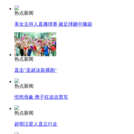
热点新闻
美女主持人直播球赛 被足球砸中脑袋
热点新闻
直击"圣诞泳装裸跑"
热点新闻
愤怒母象 携子狂追吉普车
热点新闻
超萌汪星人直立行走