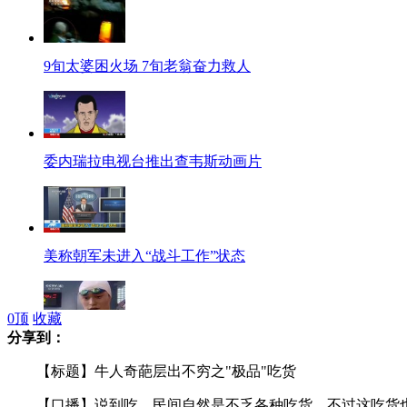
9旬太婆困火场 7旬老翁奋力救人
委内瑞拉电视台推出查韦斯动画片
美称朝军未进入“战斗工作”状态
0
顶
收藏
分享到：
孙杨自曝奥运会前曾打封闭
【标题】牛人奇葩层出不穷之"极品"吃货
【口播】说到吃，民间自然是不乏各种吃货，不过这吃货也