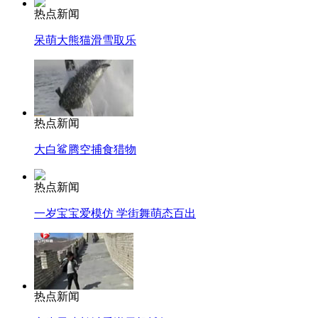
热点新闻
呆萌大熊猫滑雪取乐
热点新闻
大白鲨腾空捕食猎物
热点新闻
一岁宝宝爱模仿 学街舞萌态百出
热点新闻