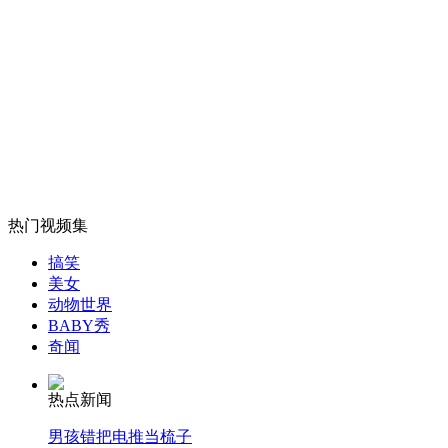
游客为升官 景区内跪拜悬棺
山西运城恶犬咬伤多人 警民合力深夜将其击毙
女孩北京地铁殴打老人 痛下狠手拳打脚踢
热门视频集
无痛分娩是否安全 医生回应
搞笑
美女
动物世界
外交部：反对强权政治霸凌主义
BABY秀
奇闻
外交部：有关国家言论片面不公正
热点新闻
男孩错把电推当梳子