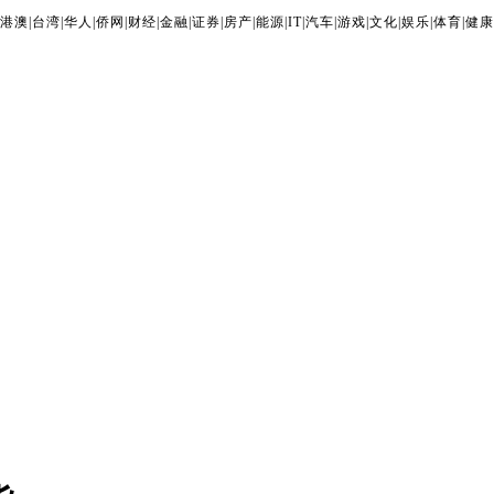
港澳
|
台湾
|
华人
|
侨网
|
财经
|
金融
|
证券
|
房产
|
能源
|
IT
|
汽车
|
游戏
|
文化
|
娱乐
|
体育
|
健康