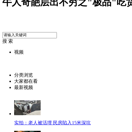
牛人奇葩层出不穷之"极品"吃
搜 索
视频
分类浏览
大家都在看
最新视频
实拍：老人被活埋 民房陷入15米深坑