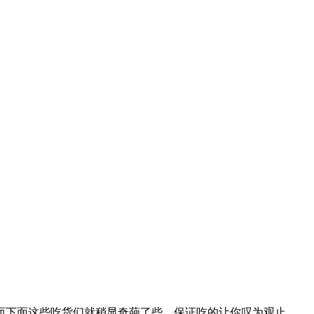
下面这些吃货们就稍显奇葩了些，保证吃的让你叹为观止。