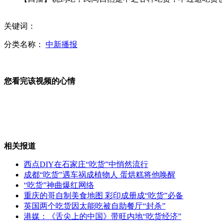
史玉柱发愚人节报告 中国屌丝5.26亿
关键词：
分类名称：
中新播报
网友网购0元"iphone5"竟是纸糊祭品
您看完该视频的心情
实拍:醉酒男高压线上秀“杂耍”
相关报道
西点DIY在石家庄“吃货”中悄然流行
成都“吃货”遇车祸成植物人 蛋烘糕将他唤醒
西藏山体塌方已发现36名遇难者遗体
“吃货”神曲爆红网络
重庆的哥自制美食地图 彩印成册成“吃货”必备
英国两个吃货因太能吃被自助餐厅“封杀”
港媒：《舌尖上的中国》带旺内地“吃货经济”