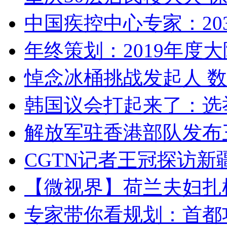
中国疾控中心专家：203
年终策划：2019年度大陆
悼念冰桶挑战发起人 数百
韩国议会打起来了：选举
解放军驻香港部队发布三
CGTN记者王冠探访新疆
【微视界】荷兰夫妇扎根青
专家带你看规划：首都功