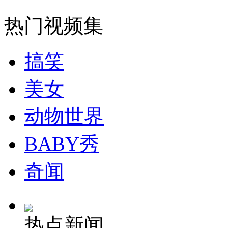
山西运城恶犬咬伤多人 警民合力深夜将其击毙
热门视频集
搞笑
女孩北京地铁殴打老人 痛下狠手拳打脚踢
美女
无痛分娩是否安全 医生回应
动物世界
外交部：反对强权政治霸凌主义
BABY秀
外交部：有关国家言论片面不公正
奇闻
安徽一实载49人客车翻车
热点新闻