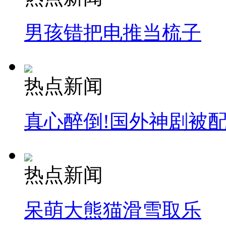
男孩错把电推当梳子
走！跟着总书记去植树
热点新闻
消防员救轻生者
花炮节热闹非凡
减压"枕头大战"
真心醉倒!国外神剧被
纽约上演“枕头大战”
热点新闻
司机酒驾遇交警 急速倒车逃窜
呆萌大熊猫滑雪取乐