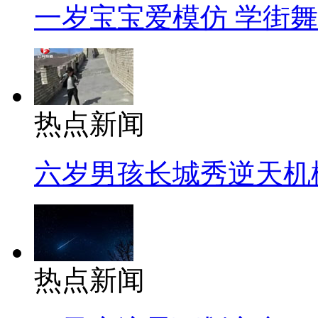
一岁宝宝爱模仿 学街
热点新闻
六岁男孩长城秀逆天机
热点新闻