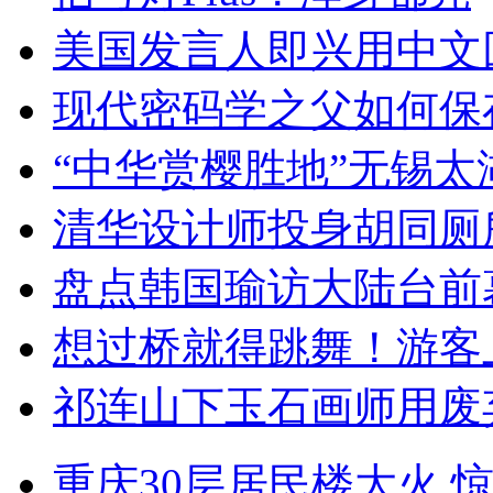
美国发言人即兴用中文
现代密码学之父如何保
“中华赏樱胜地”无锡
清华设计师投身胡同厕
盘点韩国瑜访大陆台前
想过桥就得跳舞！游客
祁连山下玉石画师用废
重庆30层居民楼大火