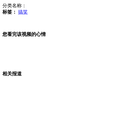
分类名称：
标签：
搞笑
专家：美故意保留日好战性格便于"放狗咬人"
您看完该视频的心情
美日拟6月夺岛联合军演 以钓鱼岛为假想目标
相关报道
83岁老人被活埋 民房陷入15米深坑
神十升空后航天员将在太空讲课