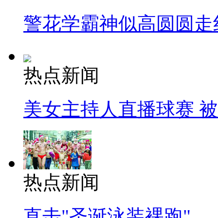
警花学霸神似高圆圆走
热点新闻
美女主持人直播球赛 
热点新闻
直击"圣诞泳装裸跑"