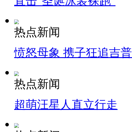
直击"圣诞泳装裸跑"
热点新闻
愤怒母象 携子狂追吉
热点新闻
超萌汪星人直立行走