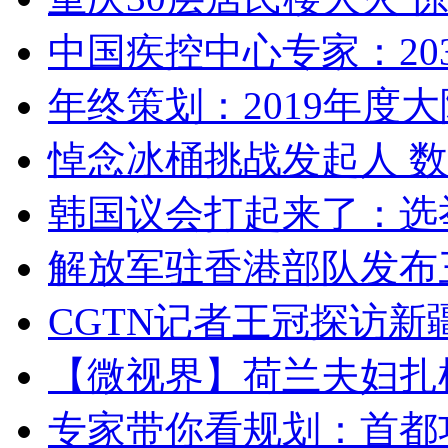
中国疾控中心专家：203
年终策划：2019年度大陆
悼念冰桶挑战发起人 数百
韩国议会打起来了：选举
解放军驻香港部队发布三
CGTN记者王冠探访新疆
【微视界】荷兰夫妇扎根青
专家带你看规划：首都功