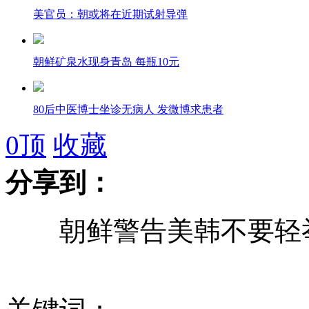
美官员：朝或将在近期试射导弹
朝鲜矿泉水现身青岛 每瓶10元
80后中医博士坐诊无病人 发微博求患者
0
顶
收藏
分享到：
传硬汉男星与导演不和被骂哭引猜测
朝鲜警告美韩不要轻
记者暗访98万元天价墓的背后
湖南“火箭提拔”副县长被退学