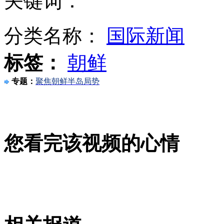
关键词：
分类名称：
国际新闻
投资移民美国 华丽包装下的骗局
标签：
朝鲜
专题：
聚焦朝鲜半岛局势
各大城市出城车流量明显下降
山西运城恶犬咬伤多人 警民合力深夜将其击毙
您看完该视频的心情
女孩北京地铁殴打老人 痛下狠手拳打脚踢
无痛分娩是否安全 医生回应