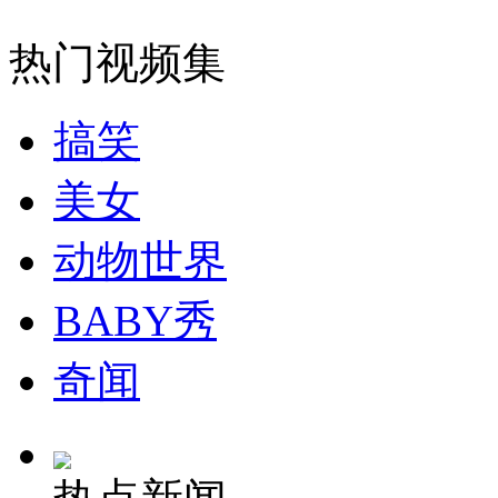
热门视频集
纽约上演“枕头大战”
搞笑
司机酒驾遇交警 急速倒车逃窜
美女
动物世界
BABY秀
奇闻