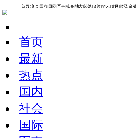
首页
|
滚动
|
国内
|
国际
|
军事
|
社会
|
地方
|
港澳
|
台湾
|
华人
|
侨网
|
财经
|
金融
|
首页
最新
热点
国内
社会
国际