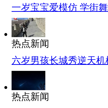
一岁宝宝爱模仿 学街
热点新闻
六岁男孩长城秀逆天机
热点新闻