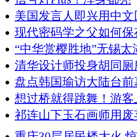
美国发言人即兴用中文
现代密码学之父如何保
“中华赏樱胜地”无锡
清华设计师投身胡同厕
盘点韩国瑜访大陆台前
想过桥就得跳舞！游客
祁连山下玉石画师用废
重庆30层居民楼大火