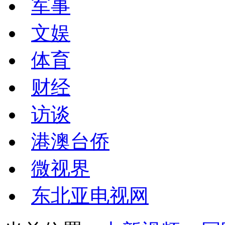
军事
文娱
体育
财经
访谈
港澳台侨
微视界
东北亚电视网