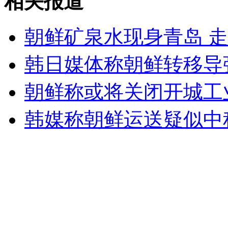
相关报道
朝鲜矿泉水现身青岛 走
外交部：反对强权政治霸凌主义
韩日媒体称朝鲜转移导
外交部：有关国家言论片面不公正
朝鲜称或将关闭开城工
韩媒称朝鲜运送疑似中
安徽一实载49人客车翻车
走！跟着总书记去植树
消防员救轻生者
花炮节热闹非凡
减压"枕头大战"