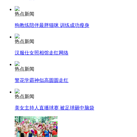
热点新闻
狗教练陪伴最胖猫咪 训练成功瘦身
纽约上演“枕头大战”
热点新闻
司机酒驾遇交警 急速倒车逃窜
汉服仕女照相馆走红网络
热点新闻
警花学霸神似高圆圆走红
热点新闻
美女主持人直播球赛 被足球砸中脑袋