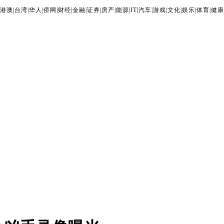
港澳
|
台湾
|
华人
|
侨网
|
财经
|
金融
|
证券
|
房产
|
能源
|
IT
|
汽车
|
游戏
|
文化
|
娱乐
|
体育
|
健康