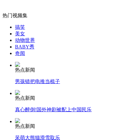
无痛分娩是否安全 医生回应
热门视频集
外交部：反对强权政治霸凌主义
搞笑
美女
动物世界
外交部：有关国家言论片面不公正
BABY秀
奇闻
热点新闻
安徽一实载49人客车翻车
男孩错把电推当梳子
热点新闻
真心醉倒!国外神剧被配上中国民乐
走！跟着总书记去植树
热点新闻
消防员救轻生者
花炮节热闹非凡
减压"枕头大战"
呆萌大熊猫滑雪取乐