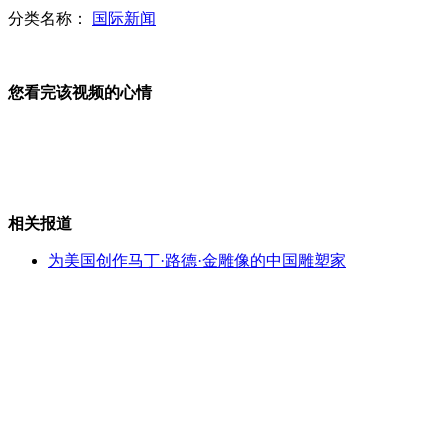
南京暂停所有活禽交易
分类名称：
国际新闻
您看完该视频的心情
广东陆丰公安局立案侦查“坟爷”
林毅夫:中国未来发展应靠投资而非消费驱动
相关报道
为美国创作马丁·路德·金雕像的中国雕塑家
山西运城恶犬咬伤多人 警民合力深夜将其击毙
女孩北京地铁殴打老人 痛下狠手拳打脚踢