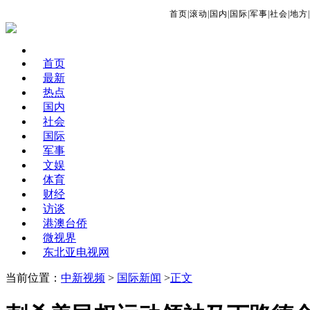
首页
|
滚动
|
国内
|
国际
|
军事
|
社会
|
地方
|
首页
最新
热点
国内
社会
国际
军事
文娱
体育
财经
访谈
港澳台侨
微视界
东北亚电视网
当前位置：
中新视频
>
国际新闻
>
正文