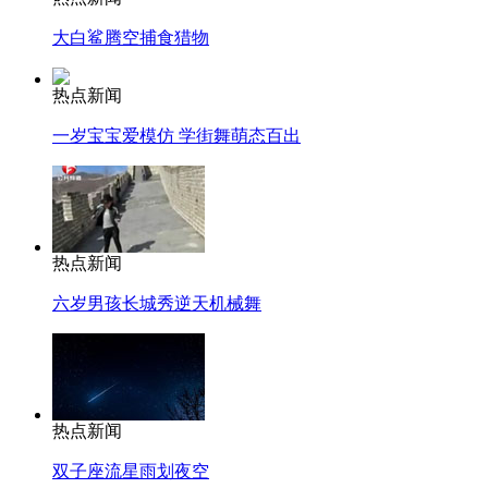
大白鲨腾空捕食猎物
热点新闻
一岁宝宝爱模仿 学街舞萌态百出
热点新闻
六岁男孩长城秀逆天机械舞
热点新闻
双子座流星雨划夜空