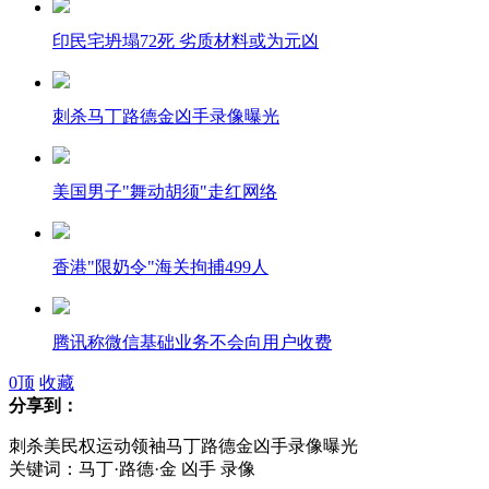
印民宅坍塌72死 劣质材料或为元凶
刺杀马丁路德金凶手录像曝光
美国男子"舞动胡须"走红网络
香港"限奶令"海关拘捕499人
腾讯称微信基础业务不会向用户收费
0
顶
收藏
分享到：
我国应对H7N9人禽流感新药获准上市
刺杀美民权运动领袖马丁路德金凶手录像曝光
关键词：马丁·路德·金 凶手 录像