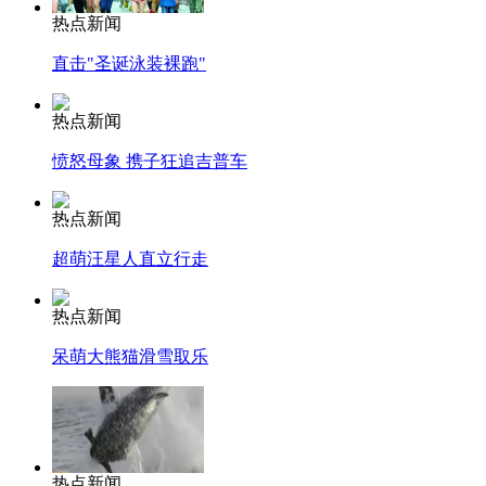
热点新闻
直击"圣诞泳装裸跑"
热点新闻
愤怒母象 携子狂追吉普车
热点新闻
超萌汪星人直立行走
热点新闻
呆萌大熊猫滑雪取乐
热点新闻