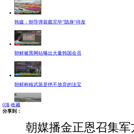
韩媒：朝导弹装载完毕"隐身"待发
朝鲜被黑网站曝出大量韩国会员
朝鲜称核武装是绝不放弃的法宝
0
顶
收藏
分享到：
韩方人员陆续撤出开城工业园区
朝媒播金正恩召集军