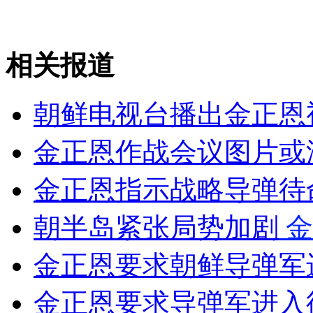
女孩北京地铁殴打老人 痛下狠手拳打脚踢
相关报道
无痛分娩是否安全 医生回应
朝鲜电视台播出金正恩
金正恩作战会议图片或
外交部：反对强权政治霸凌主义
金正恩指示战略导弹待
外交部：有关国家言论片面不公正
朝半岛紧张局势加剧
金
金正恩要求朝鲜导弹军
安徽一实载49人客车翻车
金正恩要求导弹军进入