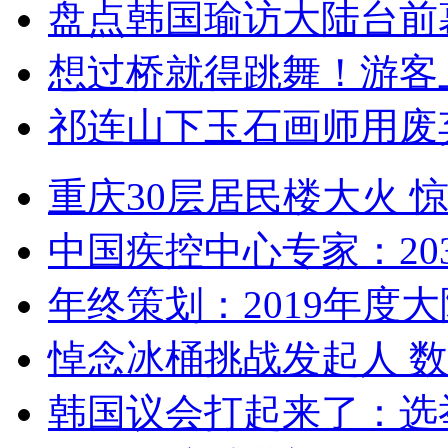
盘点韩国瑜访大陆台前
想过桥就得跳舞！游客
祁连山下玉石画师用废
重庆30层居民楼大火
中国疾控中心专家：203
年终策划：2019年度大陆
悼念冰桶挑战发起人 数百
韩国议会打起来了：选举