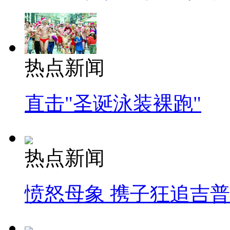
热点新闻
直击"圣诞泳装裸跑"
热点新闻
愤怒母象 携子狂追吉