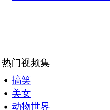
走！跟着总书记去植树
消防员救轻生者
花炮节热闹非凡
减压"枕头大战"
纽约上演“枕头大战”
热门视频集
司机酒驾遇交警 急速倒车逃窜
搞笑
美女
动物世界