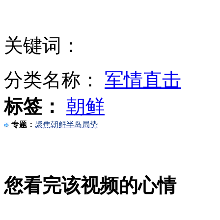
朝媒:朝鲜民众拥护经济核武并举
关键词：
实拍杜海涛打人视频 场面混乱
分类名称：
军情直击
标签：
朝鲜
新婚夫妇度蜜月潜水遇鲨鱼袭击
专题：
聚焦朝鲜半岛局势
街头直播遭恶搞 男主播裤子被扯下
强悍女淡定夺刀 蒙面歹徒仓皇逃跑
您看完该视频的心情
山西运城恶犬咬伤多人 警民合力深夜将其击毙