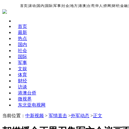
首页
|
滚动
|
国内
|
国际
|
军事
|
社会
|
地方
|
港澳
|
台湾
|
华人
|
侨网
|
财经
|
金融
|
首页
最新
热点
国内
社会
国际
军事
文娱
体育
财经
访谈
港澳台侨
微视界
东北亚电视网
当前位置：
中新视频
>
军情直击
>
外军动态
>
正文