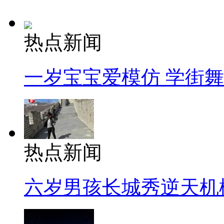
热点新闻
一岁宝宝爱模仿 学街
热点新闻
六岁男孩长城秀逆天机