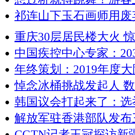
祁连山下玉石画师用废
重庆30层居民楼大火
中国疾控中心专家：203
年终策划：2019年度大陆
悼念冰桶挑战发起人 数百
韩国议会打起来了：选举
解放军驻香港部队发布三
CGTN记者王冠探访新疆