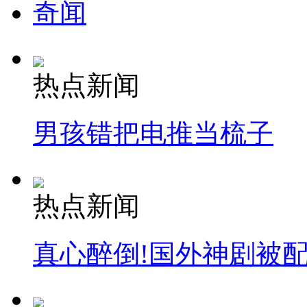
奇闻
热点新闻
男孩错把电推当梳子
热点新闻
真心醉倒!国外神剧被