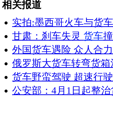
相关报道
"鱼坚强"两年漂流八千公里堪称奇迹
实拍:墨西哥火车与货车
山西运城恶犬咬伤多人 警民合力深夜将其击毙
甘肃：刹车失灵
货车
撞
女孩北京地铁殴打老人 痛下狠手拳打脚踢
外国货车遇险 众人合
俄罗斯大货车转弯货箱
无痛分娩是否安全 医生回应
货车野蛮驾驶 超速行
外交部：反对强权政治霸凌主义
公安部：4月1日起整
外交部：有关国家言论片面不公正