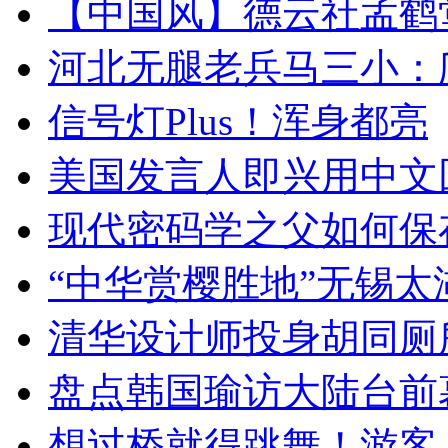
【中国风】德云社孟鹤
河北无腿老兵马三小：爬
信号灯Plus！浑身都亮
美国发言人即兴用中文
现代密码学之父如何保
“中华赏樱胜地”无锡
清华设计师投身胡同厕
盘点韩国瑜访大陆台前
想过桥就得跳舞！游客