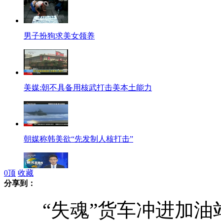
男子扮狗求美女领养
美媒:朝不具备用核武打击美本土能力
朝媒称韩美欲“先发制人核打击”
0
顶
收藏
分享到：
美国推迟洲际导弹试射试验
“失魂”货车冲进加油