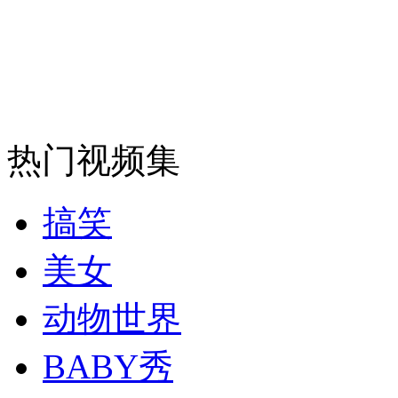
安徽一实载49人客车翻车
走！跟着总书记去植树
热门视频集
消防员救轻生者
花炮节热闹非凡
减压"枕头大战"
搞笑
美女
纽约上演“枕头大战”
动物世界
BABY秀
司机酒驾遇交警 急速倒车逃窜