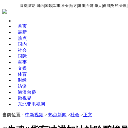
首页
|
滚动
|
国内
|
国际
|
军事
|
社会
|
地方
|
港澳
|
台湾
|
华人
|
侨网
|
财经
|
金融
|
首页
最新
热点
国内
社会
国际
军事
文娱
体育
财经
访谈
港澳台侨
微视界
东北亚电视网
当前位置：
中新视频
>
热点新闻
>
社会
>
正文