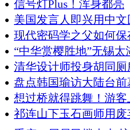
信号灯Plus！浑身都亮
美国发言人即兴用中文
现代密码学之父如何保
“中华赏樱胜地”无锡
清华设计师投身胡同厕
盘点韩国瑜访大陆台前
想过桥就得跳舞！游客
祁连山下玉石画师用废