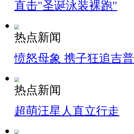
直击"圣诞泳装裸跑"
热点新闻
愤怒母象 携子狂追吉
热点新闻
超萌汪星人直立行走