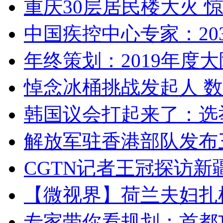
重庆30层居民楼大火
中国疾控中心专家：203
年终策划：2019年度大陆
悼念冰桶挑战发起人 数百
韩国议会打起来了：选举
解放军驻香港部队发布三
CGTN记者王冠探访新疆
【微视界】荷兰夫妇扎根青
专家带你看规划：首都功