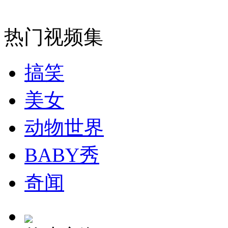
安徽一实载49人客车翻车
热门视频集
搞笑
走！跟着总书记去植树
美女
消防员救轻生者
花炮节热闹非凡
减压"枕头大战"
动物世界
BABY秀
纽约上演“枕头大战”
奇闻
司机酒驾遇交警 急速倒车逃窜