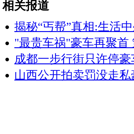
相关报道
俄未来三位一体将以海基为重心
揭秘“丐帮”真相:生活
山西运城恶犬咬伤多人 警民合力深夜将其击毙
"最贵车祸"豪车再聚首
成都一步行街只许停豪
女孩北京地铁殴打老人 痛下狠手拳打脚踢
山西公开拍卖罚没走私
无痛分娩是否安全 医生回应
外交部：反对强权政治霸凌主义
外交部：有关国家言论片面不公正