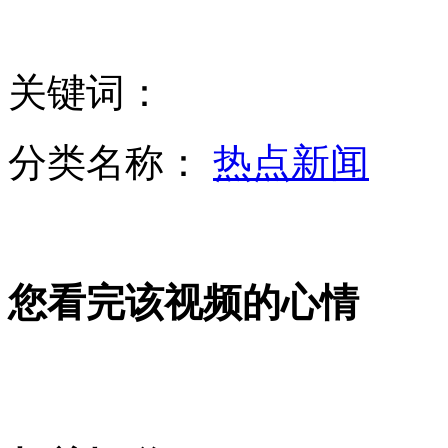
日本进入疯狂印钞时代
关键词：
老师因学生调皮 棍打学生致重伤
分类名称：
热点新闻
沉迷网吧男子与妻子吵架摔婴孩解气
您看完该视频的心情
日美探讨在日提前部署“全球鹰”