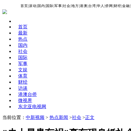
首页
|
滚动
|
国内
|
国际
|
军事
|
社会
|
地方
|
港澳
|
台湾
|
华人
|
侨网
|
财经
|
金融
|
首页
最新
热点
国内
社会
国际
军事
文娱
体育
财经
访谈
港澳台侨
微视界
东北亚电视网
当前位置：
中新视频
>
热点新闻
>
社会
>
正文