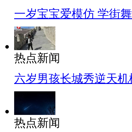
一岁宝宝爱模仿 学街
热点新闻
六岁男孩长城秀逆天机
热点新闻