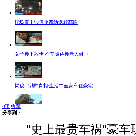
现场直击沙贝收费站返程高峰
女子楼下散步 不幸被跳楼老人砸中
揭秘"丐帮"真相:生活中坐豪车住豪宅
0
顶
收藏
分享到：
最新十大摔倒失误大合集
"史上最贵车祸"豪车现