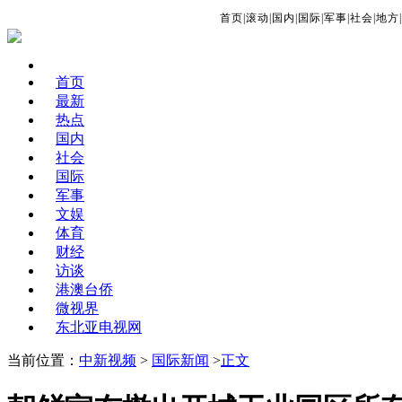
首页
|
滚动
|
国内
|
国际
|
军事
|
社会
|
地方
|
首页
最新
热点
国内
社会
国际
军事
文娱
体育
财经
访谈
港澳台侨
微视界
东北亚电视网
当前位置：
中新视频
>
国际新闻
>
正文