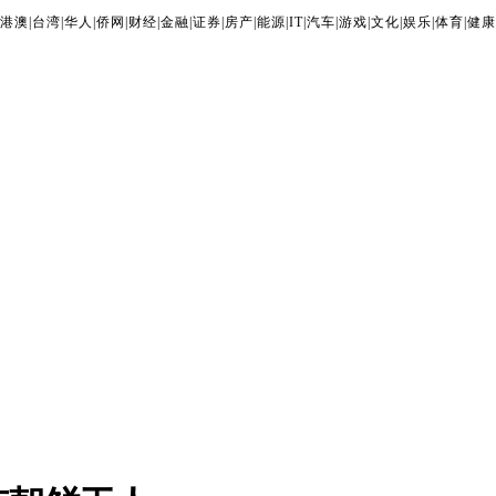
港澳
|
台湾
|
华人
|
侨网
|
财经
|
金融
|
证券
|
房产
|
能源
|
IT
|
汽车
|
游戏
|
文化
|
娱乐
|
体育
|
健康