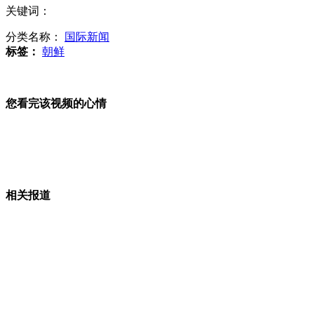
关键词：
西游记剧组春晚精彩开场回放
分类名称：
国际新闻
标签：
朝鲜
女子酒后将烟头扔床上导致住宅起火
您看完该视频的心情
美国宇航局计划“捕获”小行星
相关报道
外籍劫匪不会说"Money"两次抢银行失败
村主任为敛财收取村民"驱鬼费"