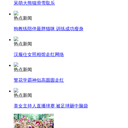
呆萌大熊猫滑雪取乐
热点新闻
走！跟着总书记去植树
狗教练陪伴最胖猫咪 训练成功瘦身
热点新闻
消防员救轻生者
花炮节热闹非凡
减压"枕头大战"
汉服仕女照相馆走红网络
热点新闻
纽约上演“枕头大战”
警花学霸神似高圆圆走红
热点新闻
司机酒驾遇交警 急速倒车逃窜
美女主持人直播球赛 被足球砸中脑袋