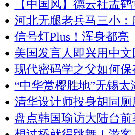
【中国风】德云社孟鹤
河北无腿老兵马三小：爬
信号灯Plus！浑身都亮
美国发言人即兴用中文
现代密码学之父如何保
“中华赏樱胜地”无锡
清华设计师投身胡同厕
盘点韩国瑜访大陆台前
想过桥就得跳舞！游客