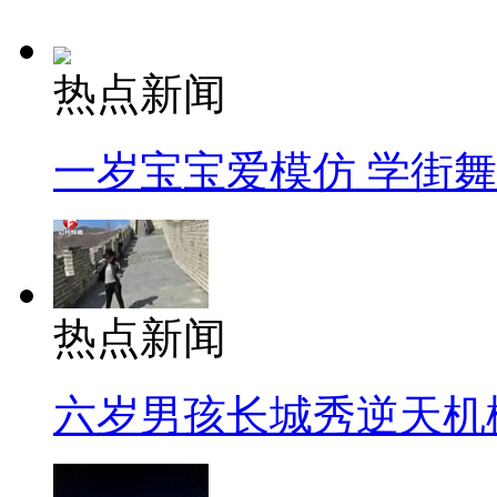
热点新闻
一岁宝宝爱模仿 学街
热点新闻
六岁男孩长城秀逆天机