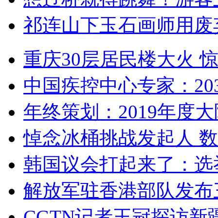
祁连山下玉石画师用废
重庆30层居民楼大火
中国疾控中心专家：203
年终策划：2019年度大陆
悼念冰桶挑战发起人 数百
韩国议会打起来了：选举
解放军驻香港部队发布三
CGTN记者王冠探访新疆