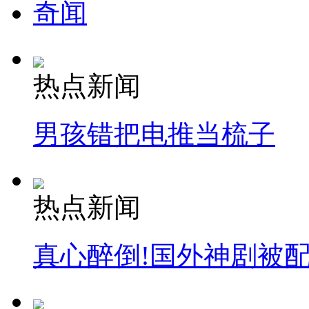
奇闻
热点新闻
男孩错把电推当梳子
热点新闻
真心醉倒!国外神剧被