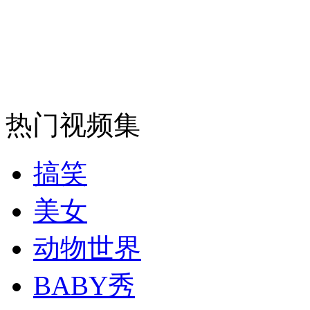
走！跟着总书记去植树
消防员救轻生者
花炮节热闹非凡
减压"枕头大战"
热门视频集
纽约上演“枕头大战”
搞笑
司机酒驾遇交警 急速倒车逃窜
美女
动物世界
BABY秀