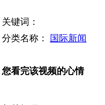
香港国际机场登机桥连环倒塌险酿大灾
关键词：
浙江调查叔侄奸杀冤案"女神探"聂海芬
分类名称：
国际新闻
监拍无证驾驶违章 摩托司机拖行交警
江苏、上海新增确诊H7N9感染者3人
您看完该视频的心情
全国共发现24例人感染H7N9禽流感病例
山西运城恶犬咬伤多人 警民合力深夜将其击毙