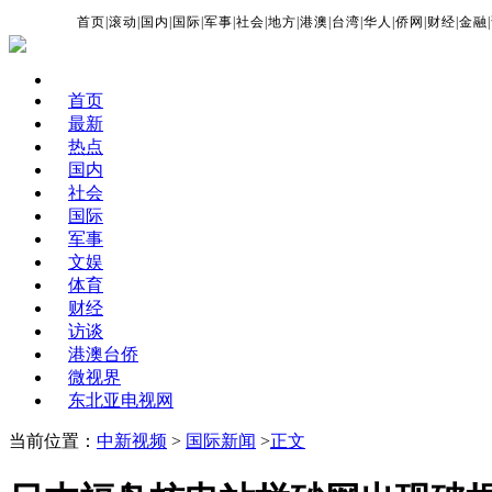
首页
|
滚动
|
国内
|
国际
|
军事
|
社会
|
地方
|
港澳
|
台湾
|
华人
|
侨网
|
财经
|
金融
|
首页
最新
热点
国内
社会
国际
军事
文娱
体育
财经
访谈
港澳台侨
微视界
东北亚电视网
当前位置：
中新视频
>
国际新闻
>
正文