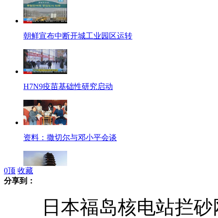
朝鲜宣布中断开城工业园区运转
H7N9疫苗基础性研究启动
资料：撒切尔与邓小平会谈
0
顶
收藏
分享到：
北京园博会永定塔突发大火
日本福岛核电站拦砂