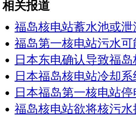
相关报道
女孩北京地铁殴打老人 痛下狠手拳打脚踢
福岛核电站蓄水池或泄漏
无痛分娩是否安全 医生回应
福岛第一核电站污水可
外交部：反对强权政治霸凌主义
日本东电确认导致福岛
日本福岛核电站冷却系
外交部：有关国家言论片面不公正
日本福岛第一核电站停
福岛核电站欲将核污水
安徽一实载49人客车翻车