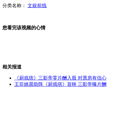
分类名称：
文娱前线
徐州民工大跳鬼步舞 还抓着两个铲铲
您看完该视频的心情
老人俩月从垃圾箱捡300斤馒头
相关报道
《厨戏痞》三影帝零片酬入股 对票房有信心
王菲姚晨助阵《厨戏痞》首映 三影帝曝片酬
中医专家称板蓝根防H7N9疫情效果尚未被证实
山西运城恶犬咬伤多人 警民合力深夜将其击毙