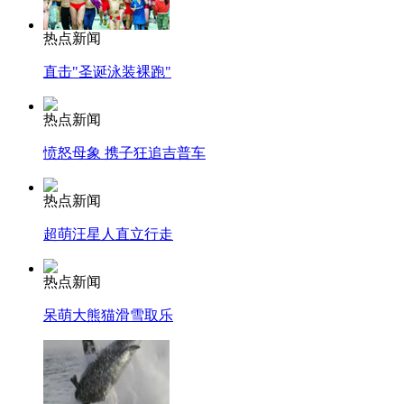
热点新闻
直击"圣诞泳装裸跑"
热点新闻
愤怒母象 携子狂追吉普车
热点新闻
超萌汪星人直立行走
热点新闻
呆萌大熊猫滑雪取乐