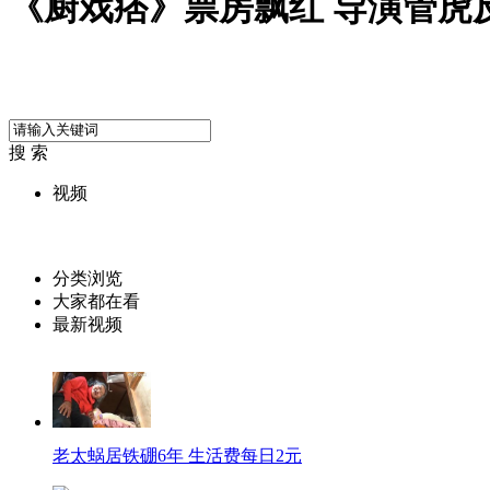
《厨戏痞》票房飘红 导演管虎
搜 索
视频
分类浏览
大家都在看
最新视频
老太蜗居铁硼6年 生活费每日2元