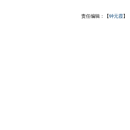
责任编辑：【
钟元霞
】