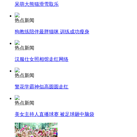
呆萌大熊猫滑雪取乐
消防员救轻生者
花炮节热闹非凡
减压"枕头大战"
热点新闻
狗教练陪伴最胖猫咪 训练成功瘦身
热点新闻
纽约上演“枕头大战”
汉服仕女照相馆走红网络
司机酒驾遇交警 急速倒车逃窜
热点新闻
警花学霸神似高圆圆走红
热点新闻
美女主持人直播球赛 被足球砸中脑袋