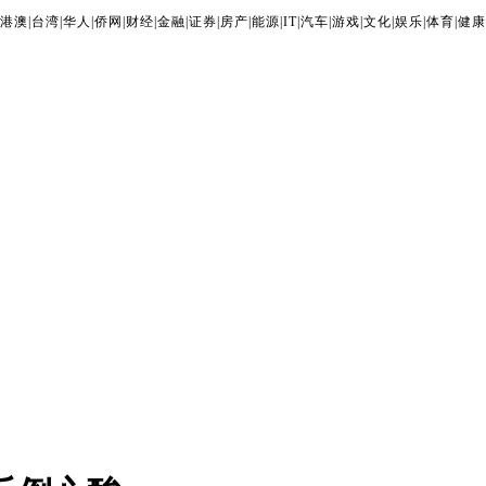
港澳
|
台湾
|
华人
|
侨网
|
财经
|
金融
|
证券
|
房产
|
能源
|
IT
|
汽车
|
游戏
|
文化
|
娱乐
|
体育
|
健康