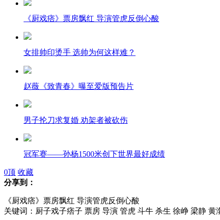
《厨戏痞》票房飘红 导演管虎反倒心酸
女排帅印烫手 选帅为何这样难？
赵薇《致青春》曝至爱版预告片
男子抡刀求复婚 劝架者被砍伤
冠军赛——孙杨1500米创下世界最好成绩
0
顶
收藏
分享到：
《厨戏痞》票房飘红 导演管虎反倒心酸
墨西哥吓人娃娃岛
关键词：厨子戏子痞子 票房 导演 管虎 斗牛 杀生 徐峥 梁静 黄