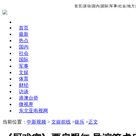
首页
|
滚动
|
国内
|
国际
|
军事
|
社会
|
地方
|
首页
最新
热点
国内
社会
国际
军事
文娱
体育
财经
访谈
港澳台侨
微视界
东北亚电视网
当前位置：
中新视频
>
文娱前线
>
娱乐
>
正文