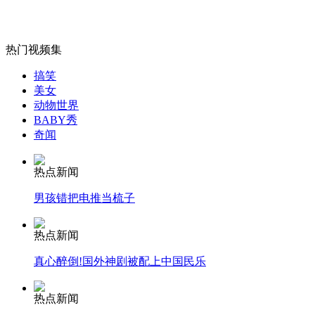
女孩北京地铁殴打老人 痛下狠手拳打脚踢
热门视频集
无痛分娩是否安全 医生回应
搞笑
美女
外交部：反对强权政治霸凌主义
动物世界
BABY秀
奇闻
外交部：有关国家言论片面不公正
热点新闻
男孩错把电推当梳子
安徽一实载49人客车翻车
热点新闻
真心醉倒!国外神剧被配上中国民乐
热点新闻
走！跟着总书记去植树