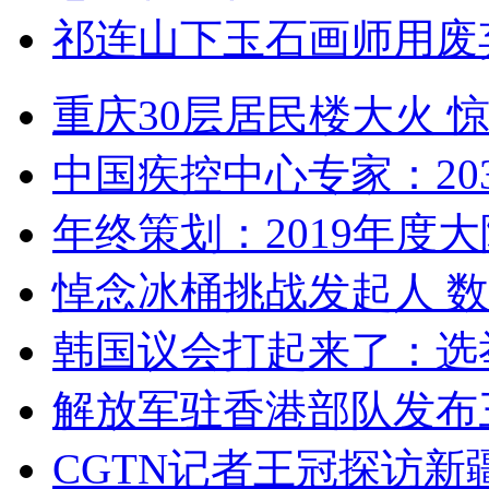
祁连山下玉石画师用废
重庆30层居民楼大火
中国疾控中心专家：203
年终策划：2019年度大陆
悼念冰桶挑战发起人 数百
韩国议会打起来了：选举
解放军驻香港部队发布三
CGTN记者王冠探访新疆