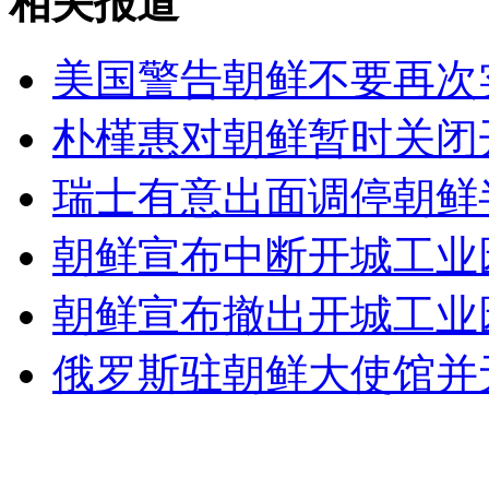
相关报道
美国警告朝鲜不要再次
无痛分娩是否安全 医生回应
朴槿惠对朝鲜暂时关闭
外交部：反对强权政治霸凌主义
瑞士有意出面调停朝鲜
外交部：有关国家言论片面不公正
朝鲜宣布中断开城工业
朝鲜宣布撤出开城工业
安徽一实载49人客车翻车
俄罗斯驻朝鲜大使馆并
走！跟着总书记去植树