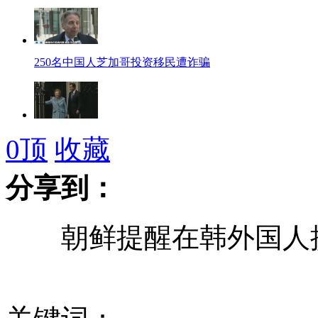
250名中国人芝加哥投资移民遭诈骗
媒体披撒切尔葬礼细节：遗体由炮兵引入教堂
0
顶
收藏
分享到：
小偷作案后微信发照片配文“你逮我”被抓获
朝鲜提醒在韩外国人
患病女婴被弃 民警寻找父母