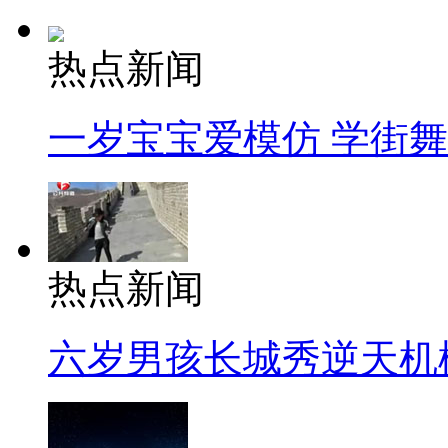
热点新闻
一岁宝宝爱模仿 学街
热点新闻
六岁男孩长城秀逆天机