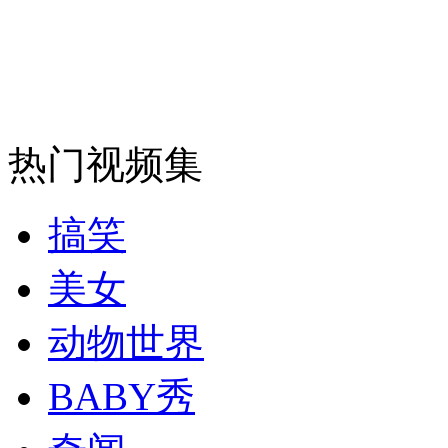
消防员救轻生者
花炮节热闹非凡
减压"枕头大战"
纽约上演“枕头大战”
热门视频集
司机酒驾遇交警 急速倒车逃窜
搞笑
美女
动物世界
BABY秀