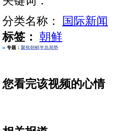
关键词：
河南省煤矿拟推安责险 死亡一人赔付30万元
分类名称：
国际新闻
标签：
朝鲜
实拍毒贩驾车狂逃 民警扒车头紧追
专题：
聚焦朝鲜半岛局势
乘客里程积分被盗 航空公司无言以对
您看完该视频的心情
山西运城恶犬咬伤多人 警民合力深夜将其击毙
女孩北京地铁殴打老人 痛下狠手拳打脚踢