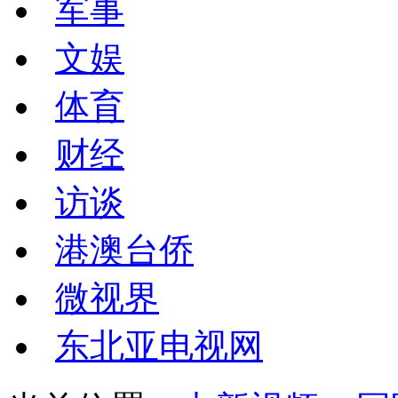
军事
文娱
体育
财经
访谈
港澳台侨
微视界
东北亚电视网