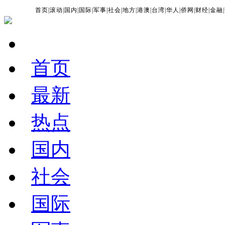
首页
|
滚动
|
国内
|
国际
|
军事
|
社会
|
地方
|
港澳
|
台湾
|
华人
|
侨网
|
财经
|
金融
|
首页
最新
热点
国内
社会
国际