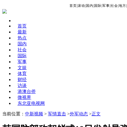
首页
|
滚动
|
国内
|
国际
|
军事
|
社会
|
地方
|
首页
最新
热点
国内
社会
国际
军事
文娱
体育
财经
访谈
港澳台侨
微视界
东北亚电视网
当前位置：
中新视频
>
军情直击
>
外军动态
>
正文