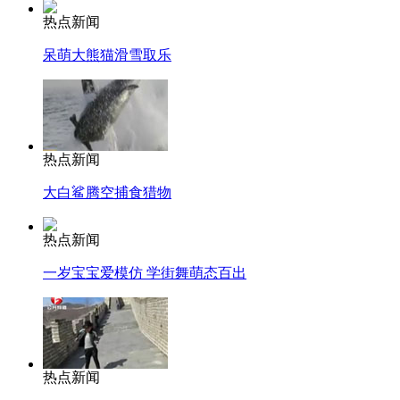
热点新闻
呆萌大熊猫滑雪取乐
热点新闻
大白鲨腾空捕食猎物
热点新闻
一岁宝宝爱模仿 学街舞萌态百出
热点新闻