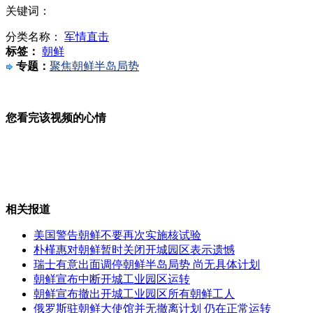
解密开城工业园区：朝韩关系"晴雨表"
关键词：
分类名称：
军情直击
标签：
朝鲜
专题：
聚焦朝鲜半岛局势
朝鲜提醒在韩外国人提前撤离
您看完该视频的心情
美国高尔夫大师赛 14岁中国关天朗成最年轻选手
相关报道
中方呼吁各方负起责任解决朝核问题
美国警告朝鲜不要再次实施核试验
朴槿惠对朝鲜暂时关闭开城园区表示遗憾
瑞士有意出面调停朝鲜半岛局势 尚无具体计划
朝鲜宣布中断开城工业园区运转
朝鲜宣布撤出开城工业园区所有朝鲜工人
巴西抵御近50年来最严重旱灾
俄罗斯驻朝鲜大使馆并无撤离计划 仍在正常运转