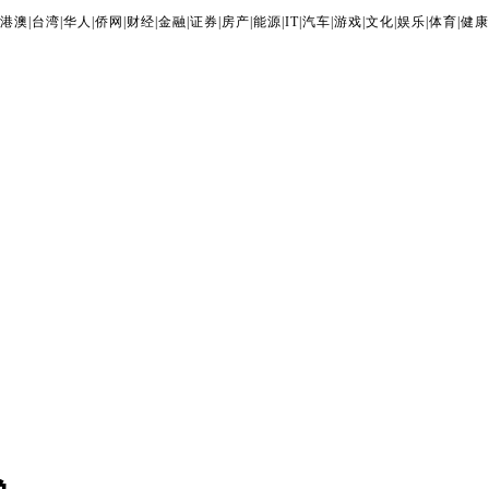
港澳
|
台湾
|
华人
|
侨网
|
财经
|
金融
|
证券
|
房产
|
能源
|
IT
|
汽车
|
游戏
|
文化
|
娱乐
|
体育
|
健康