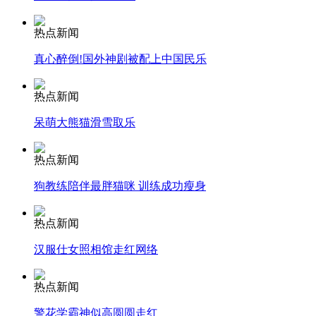
安徽一实载49人客车翻车
热点新闻
真心醉倒!国外神剧被配上中国民乐
走！跟着总书记去植树
热点新闻
呆萌大熊猫滑雪取乐
消防员救轻生者
花炮节热闹非凡
减压"枕头大战"
热点新闻
狗教练陪伴最胖猫咪 训练成功瘦身
纽约上演“枕头大战”
热点新闻
汉服仕女照相馆走红网络
司机酒驾遇交警 急速倒车逃窜
热点新闻
警花学霸神似高圆圆走红