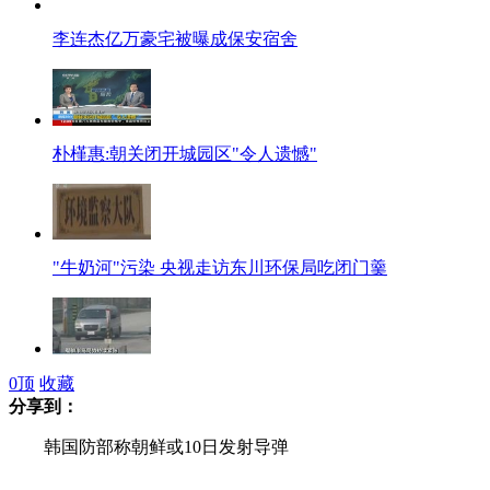
李连杰亿万豪宅被曝成保安宿舍
朴槿惠:朝关闭开城园区"令人遗憾"
"牛奶河"污染 央视走访东川环保局吃闭门羹
镜头直击停工后的开城工业园
0
顶
收藏
分享到：
韩国防部称朝鲜或10日发射导弹