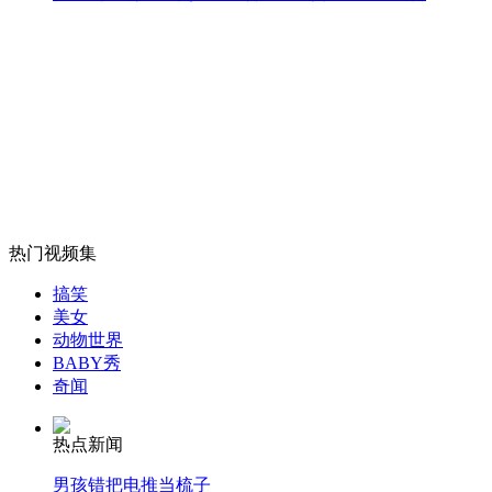
山西运城恶犬咬伤多人 警民合力深夜将其击毙
女孩北京地铁殴打老人 痛下狠手拳打脚踢
无痛分娩是否安全 医生回应
热门视频集
搞笑
外交部：反对强权政治霸凌主义
美女
动物世界
BABY秀
奇闻
外交部：有关国家言论片面不公正
热点新闻
男孩错把电推当梳子