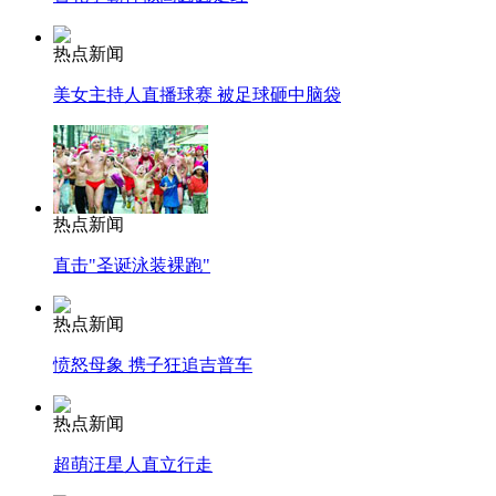
热点新闻
美女主持人直播球赛 被足球砸中脑袋
热点新闻
直击"圣诞泳装裸跑"
热点新闻
愤怒母象 携子狂追吉普车
热点新闻
超萌汪星人直立行走