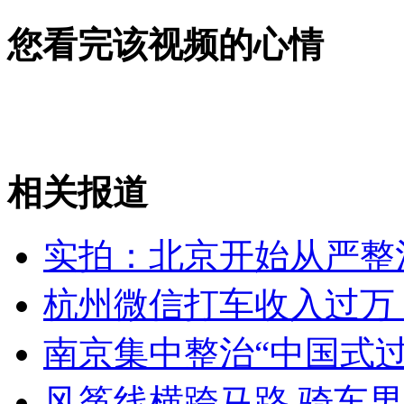
女孩北京地铁殴打老人 痛下狠手拳打脚踢
您看完该视频的心情
无痛分娩是否安全 医生回应
外交部：反对强权政治霸凌主义
相关报道
外交部：有关国家言论片面不公正
实拍：北京开始从严整
杭州微信打车收入过万 
安徽一实载49人客车翻车
南京集中整治“中国式过
风筝线横跨马路 骑车