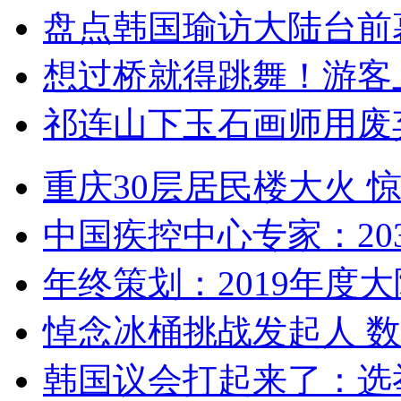
盘点韩国瑜访大陆台前
想过桥就得跳舞！游客
祁连山下玉石画师用废
重庆30层居民楼大火
中国疾控中心专家：203
年终策划：2019年度大陆
悼念冰桶挑战发起人 数百
韩国议会打起来了：选举