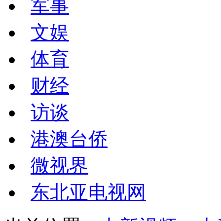
军事
文娱
体育
财经
访谈
港澳台侨
微视界
东北亚电视网