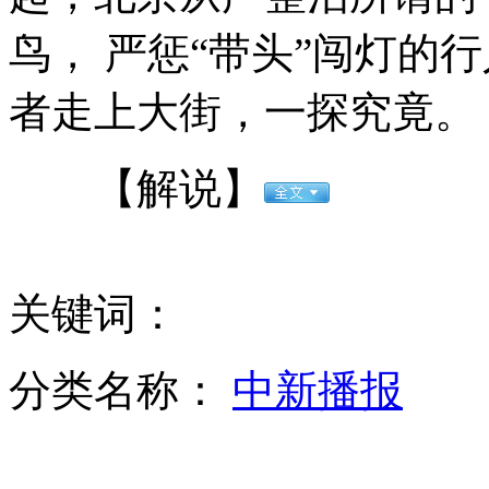
鸟， 严惩“带头”闯灯的
者走上大街，一探究竟。
日本强风暴雨致四人死亡数十人受伤
【解说】
北京望京现全裸男夹充气娃娃狂奔
关键词：
第二炮兵某旅新装备挺近生命禁区练兵
分类名称：
中新播报
山西运城恶犬咬伤多人 警民合力深夜将其击毙