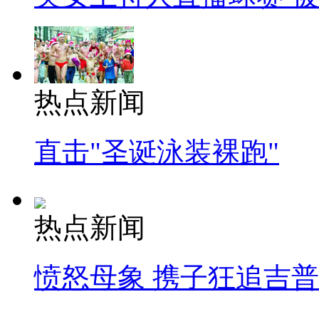
热点新闻
直击"圣诞泳装裸跑"
热点新闻
愤怒母象 携子狂追吉