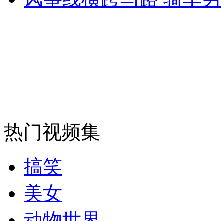
走！跟着总书记去植树
消防员救轻生者
花炮节热闹非凡
减压"枕头大战"
纽约上演“枕头大战”
司机酒驾遇交警 急速倒车逃窜
热门视频集
搞笑
美女
动物世界