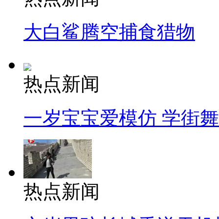
大白鲨腾空捕食猎物
热点新闻
一岁宝宝爱模仿 学街
热点新闻