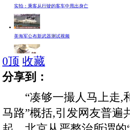
实拍：乘客从行驶的客车中甩出身亡
美海军公布新武器测试视频
0
顶
收藏
美女“气泡酒店”生活供参观
分享到：
“凑够一撮人马上走,和
民工坠亡 包工头率假亲友索赔被拘
马路”概括,引发网友普遍
起，北京从严整治所谓的
南京城管要求全市清理散养家禽家畜