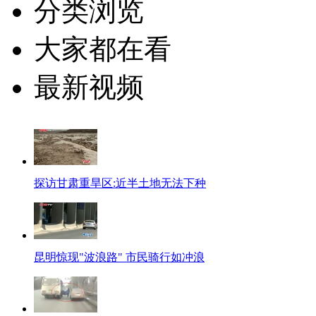
分类浏览
大家都在看
最新视频
探访甘肃重旱区:近半土地无法下种
昆明惊现"波浪路" 市民骑行如冲浪