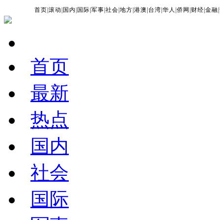
首页
|
滚动
|
国内
|
国际
|
军事
|
社会
|
地方
|
港澳
|
台湾
|
华人
|
侨网
|
财经
|
金融
|
首页
最新
热点
国内
社会
国际