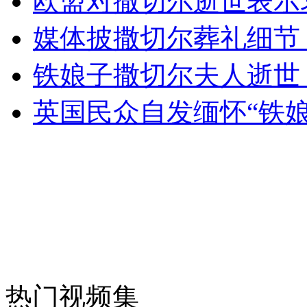
欧盟对撒切尔逝世表示
媒体披撒切尔葬礼细节
安徽一实载49人客车翻车
铁娘子撒切尔夫人逝世
英国民众自发缅怀“铁
走！跟着总书记去植树
消防员救轻生者
花炮节热闹非凡
减压"枕头大战"
纽约上演“枕头大战”
司机酒驾遇交警 急速倒车逃窜
热门视频集