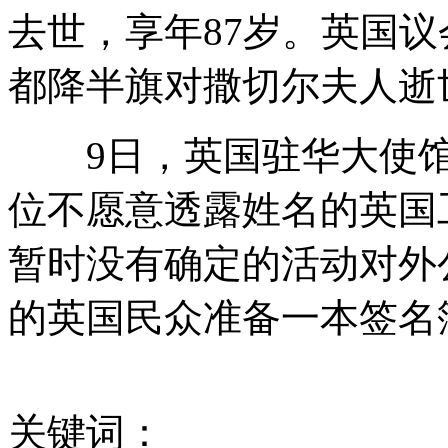
去世，享年87岁。英国
民工坠亡 包工头率假亲友索赔被拘
都降半旗对撒切尔夫人逝
9日，英国驻华大使馆
南京城管要求全市清理散养家禽家畜
位不愿意透露姓名的英国
暂时没有确定的活动对外
日本强风暴雨致四人死亡数十人受伤
的英国民众准备一本签名
北京望京现全裸男夹充气娃娃狂奔
关键词：