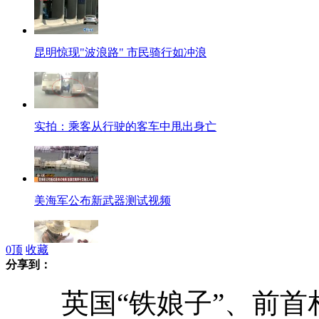
昆明惊现"波浪路" 市民骑行如冲浪
实拍：乘客从行驶的客车中甩出身亡
美海军公布新武器测试视频
0
顶
收藏
分享到：
美女“气泡酒店”生活供参观
英国“铁娘子”、前首相