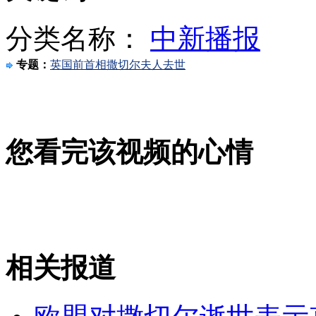
第二炮兵某旅新装备挺近生命禁区练兵
分类名称：
中新播报
山西运城恶犬咬伤多人 警民合力深夜将其击毙
专题：
英国前首相撒切尔夫人去世
女孩北京地铁殴打老人 痛下狠手拳打脚踢
您看完该视频的心情
无痛分娩是否安全 医生回应
外交部：反对强权政治霸凌主义
相关报道
外交部：有关国家言论片面不公正