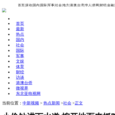
首页
|
滚动
|
国内
|
国际
|
军事
|
社会
|
地方
|
港澳
|
台湾
|
华人
|
侨网
|
财经
|
金融
|
首页
最新
热点
国内
社会
国际
军事
文娱
体育
财经
访谈
港澳台侨
微视界
东北亚电视网
当前位置：
中新视频
>
热点新闻
>
社会
>
正文