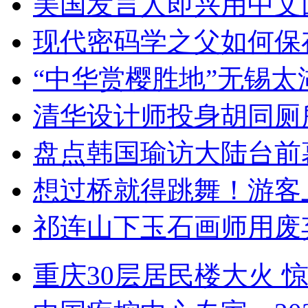
美国发言人即兴用中文
现代密码学之父如何保
“中华赏樱胜地”无锡
清华设计师投身胡同厕
盘点韩国瑜访大陆台前
想过桥就得跳舞！游客
祁连山下玉石画师用废
重庆30层居民楼大火