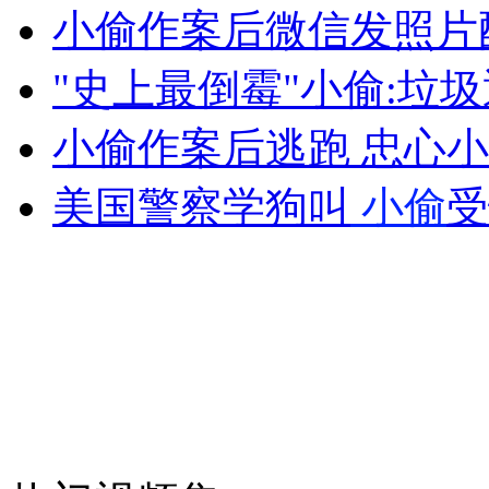
小偷作案后微信发照片
"史上最倒霉"小偷:垃
女孩北京地铁殴打老人 痛下狠手拳打脚踢
小偷作案后逃跑 忠心
无痛分娩是否安全 医生回应
美国警察学狗叫
小偷
受
外交部：反对强权政治霸凌主义
外交部：有关国家言论片面不公正
安徽一实载49人客车翻车