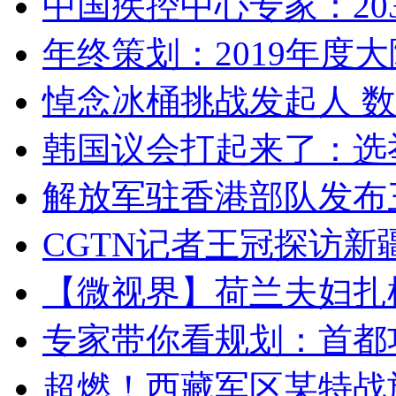
中国疾控中心专家：203
年终策划：2019年度大陆
悼念冰桶挑战发起人 数百
韩国议会打起来了：选举
解放军驻香港部队发布三
CGTN记者王冠探访新疆
【微视界】荷兰夫妇扎根青
专家带你看规划：首都功
超燃！西藏军区某特战