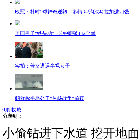
欧冠：补时2球神奇逆转！多特3-2淘汰马拉加进四强
美国男子“铁头功” 1分钟砸破142个蛋
实拍：普京遭遇半裸女子
朝鲜称半岛处于"热核战争"前夜
0
顶
收藏
分享到：
小偷钻进下水道 挖开地
美司令建议只拦截有威胁的朝导弹