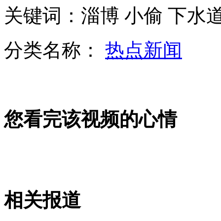
关键词：淄博 小偷 下水道
潘基文称朝鲜半岛局势或面临失控
分类名称：
热点新闻
韩企要求组织代表团访朝 韩政府称时机未到
您看完该视频的心情
韩国防部称朝已准备好发射导弹
北京公积金贷款新政：月薪过14016元一半需还贷
相关报道
山西运城恶犬咬伤多人 警民合力深夜将其击毙