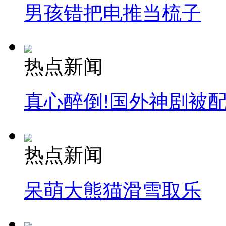
男孩错把电推当梳子
热点新闻
真心醉倒!国外神剧被
热点新闻
呆萌大熊猫滑雪取乐