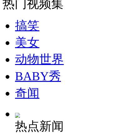
热门视频集
走！跟着总书记去植树
搞笑
美女
消防员救轻生者
花炮节热闹非凡
减压"枕头大战"
动物世界
BABY秀
纽约上演“枕头大战”
奇闻
司机酒驾遇交警 急速倒车逃窜
热点新闻