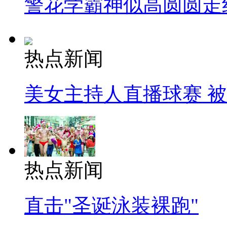
警花学霸神似高圆圆走
热点新闻
美女主持人直播球赛 
热点新闻
直击"圣诞泳装裸跑"