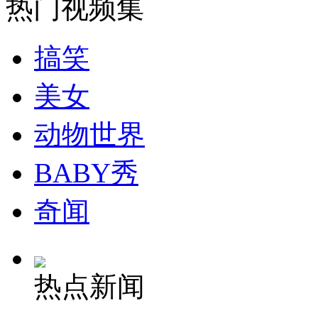
热门视频集
走！跟着总书记去植树
搞笑
消防员救轻生者
花炮节热闹非凡
减压"枕头大战"
美女
动物世界
纽约上演“枕头大战”
BABY秀
司机酒驾遇交警 急速倒车逃窜
奇闻
热点新闻