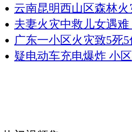
云南昆明西山区森林火
女孩北京地铁殴打老人 痛下狠手拳打脚踢
夫妻火灾中救儿女遇难
无痛分娩是否安全 医生回应
广东一小区火灾致5死5
疑电动车充电爆炸 小区
外交部：反对强权政治霸凌主义
外交部：有关国家言论片面不公正
安徽一实载49人客车翻车