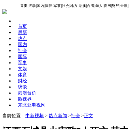
首页
|
滚动
|
国内
|
国际
|
军事
|
社会
|
地方
|
港澳
|
台湾
|
华人
|
侨网
|
财经
|
金融
|
首页
最新
热点
国内
社会
国际
军事
文娱
体育
财经
访谈
港澳台侨
微视界
东北亚电视网
当前位置：
中新视频
>
热点新闻
>
社会
>
正文