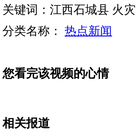
关键词：江西石城县 火灾
韩企要求组织代表团访朝 韩政府称时机未到
分类名称：
热点新闻
韩国防部称朝已准备好发射导弹
您看完该视频的心情
北京公积金贷款新政：月薪过14016元一半需还贷
《绝世神功》爆笑登场 星爷后继有人
山西运城恶犬咬伤多人 警民合力深夜将其击毙
相关报道