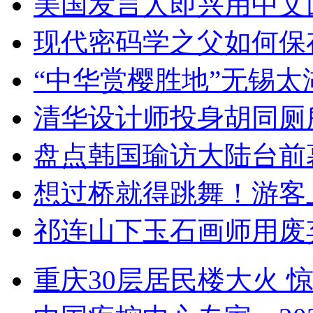
美国发言人即兴用中文
现代密码学之父如何保
“中华赏樱胜地”无锡
清华设计师投身胡同厕
盘点韩国瑜访大陆台前
想过桥就得跳舞！游客
祁连山下玉石画师用废
重庆30层居民楼大火