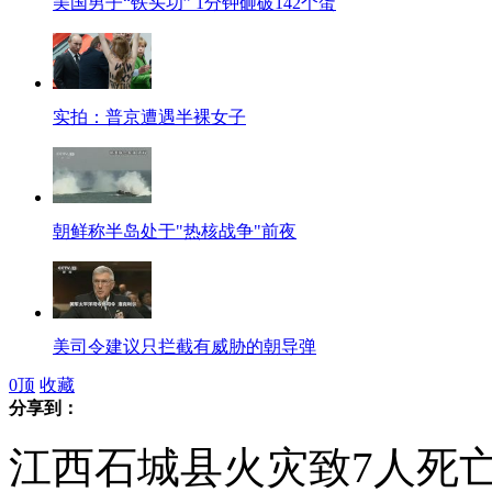
美国男子“铁头功” 1分钟砸破142个蛋
实拍：普京遭遇半裸女子
朝鲜称半岛处于"热核战争"前夜
美司令建议只拦截有威胁的朝导弹
0
顶
收藏
分享到：
江西石城县火灾致7人死亡
潘基文称朝鲜半岛局势或面临失控