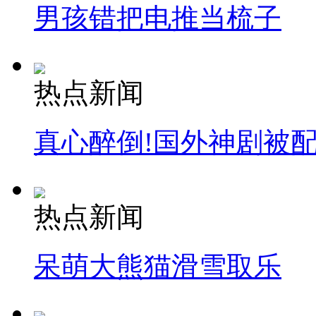
男孩错把电推当梳子
热点新闻
真心醉倒!国外神剧被
热点新闻
呆萌大熊猫滑雪取乐