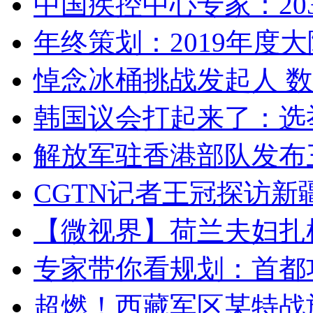
中国疾控中心专家：203
年终策划：2019年度大陆
悼念冰桶挑战发起人 数百
韩国议会打起来了：选举
解放军驻香港部队发布三
CGTN记者王冠探访新疆
【微视界】荷兰夫妇扎根青
专家带你看规划：首都功
超燃！西藏军区某特战