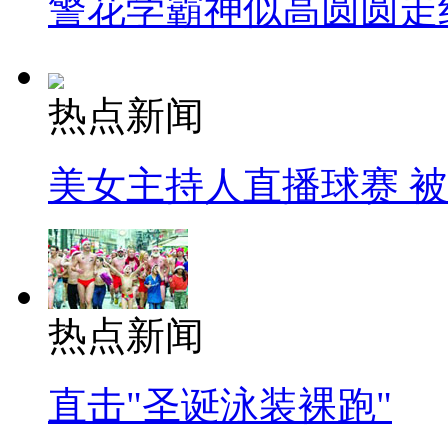
警花学霸神似高圆圆走
热点新闻
美女主持人直播球赛 
热点新闻
直击"圣诞泳装裸跑"