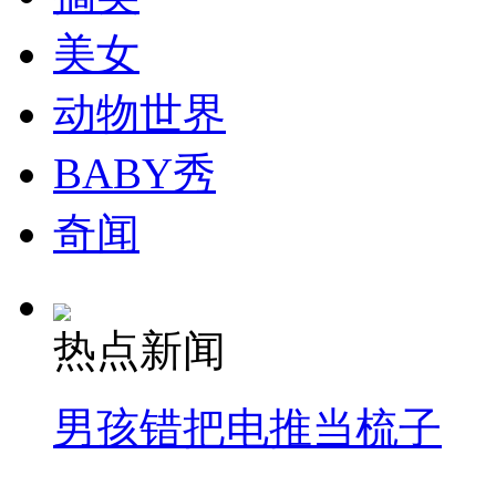
安徽一实载49人客车翻车
美女
动物世界
走！跟着总书记去植树
BABY秀
奇闻
消防员救轻生者
花炮节热闹非凡
减压"枕头大战"
热点新闻
纽约上演“枕头大战”
男孩错把电推当梳子
司机酒驾遇交警 急速倒车逃窜