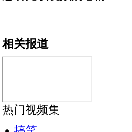
山西运城恶犬咬伤多人 警民合力深夜将其击毙
相关报道
女孩北京地铁殴打老人 痛下狠手拳打脚踢
无痛分娩是否安全 医生回应
外交部：反对强权政治霸凌主义
热门视频集
外交部：有关国家言论片面不公正
搞笑