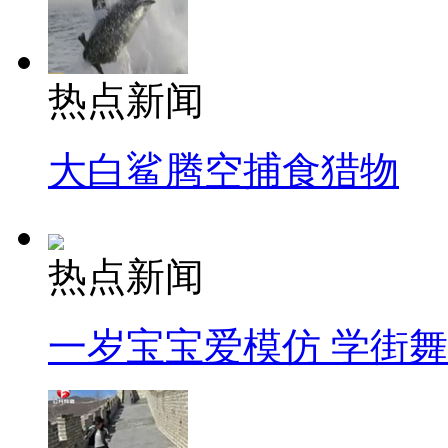
热点新闻
大白鲨腾空捕食猎物
热点新闻
一岁宝宝爱模仿 学街