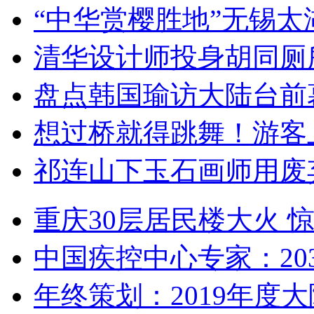
“中华赏樱胜地”无锡
清华设计师投身胡同厕
盘点韩国瑜访大陆台前
想过桥就得跳舞！游客
祁连山下玉石画师用废
重庆30层居民楼大火
中国疾控中心专家：203
年终策划：2019年度大陆