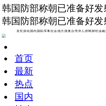
韩国防部称朝已准备好发
韩国防部称朝已准备好发
首页
|
滚动
|
国内
|
国际
|
军事
|
社会
|
地方
|
港澳
|
台湾
|
华人
|
侨网
|
财经
|
金融
|
首页
最新
热点
国内