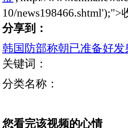
10/news198466.shtml');">
为防朝鲜射导弹 日本部署"爱国者3"导弹
分享到：
韩国防部称朝已准备好发
蒙古国总理登山失踪40多小时
关键词：
刘志军受贿滥用职权案提起公诉
分类名称：
高中生升旗仪式上向女生表白
您看完该视频的心情
美国“天才少年”会说20种语言