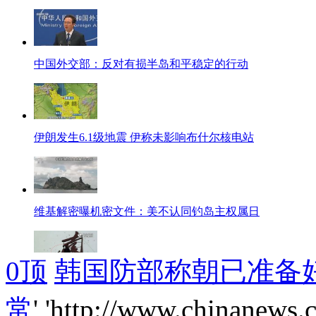
中国外交部：反对有损半岛和平稳定的行动
伊朗发生6.1级地震 伊称未影响布什尔核电站
维基解密曝机密文件：美不认同钓岛主权属日
0
顶
韩国防部称朝已准备
新生儿死于医院 家属遭保安殴打
常
','http://www.chinanews.