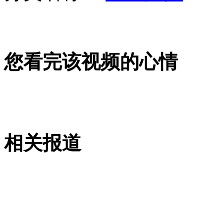
记者探访中朝边境气氛平静 边民生活如常
山西运城恶犬咬伤多人 警民合力深夜将其击毙
您看完该视频的心情
女孩北京地铁殴打老人 痛下狠手拳打脚踢
无痛分娩是否安全 医生回应
相关报道
外交部：反对强权政治霸凌主义
外交部：有关国家言论片面不公正