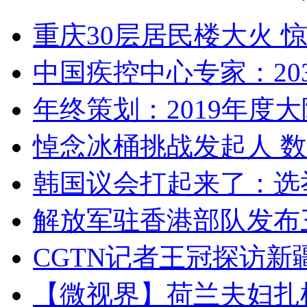
重庆30层居民楼大火
中国疾控中心专家：203
年终策划：2019年度大陆
悼念冰桶挑战发起人 数百
韩国议会打起来了：选举
解放军驻香港部队发布三
CGTN记者王冠探访新疆
【微视界】荷兰夫妇扎根青