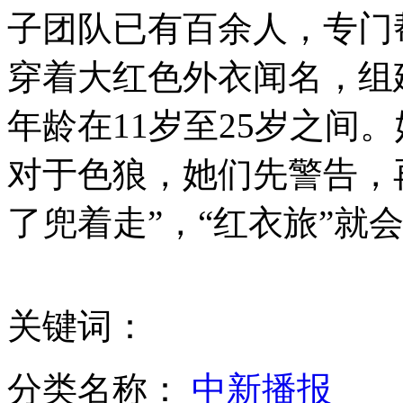
子团队已有百余人，专门
日本女生用性服务换好看发型 剪发不给钱
穿着大红色外衣闻名，组建
年龄在11岁至25岁之间
新疆68岁老人义务修堤 30年种4万棵树
对于色狼，她们先警告，
了兜着走”，“红衣旅”就
美女张紫妍生前禁片曝光 尺度直逼AV
关键词：
富二代互掐郭美美 晒银行99亿余额
分类名称：
中新播报