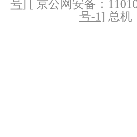
号
] [ 京公网安备：1101020
号-1
] 总机：