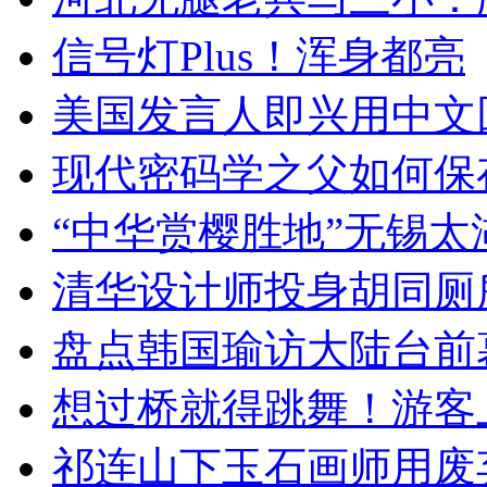
信号灯Plus！浑身都亮
美国发言人即兴用中文
现代密码学之父如何保
“中华赏樱胜地”无锡
清华设计师投身胡同厕
盘点韩国瑜访大陆台前
想过桥就得跳舞！游客
祁连山下玉石画师用废