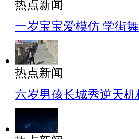
热点新闻
一岁宝宝爱模仿 学街
热点新闻
六岁男孩长城秀逆天机