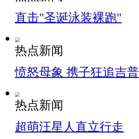
直击"圣诞泳装裸跑"
热点新闻
愤怒母象 携子狂追吉
热点新闻
超萌汪星人直立行走