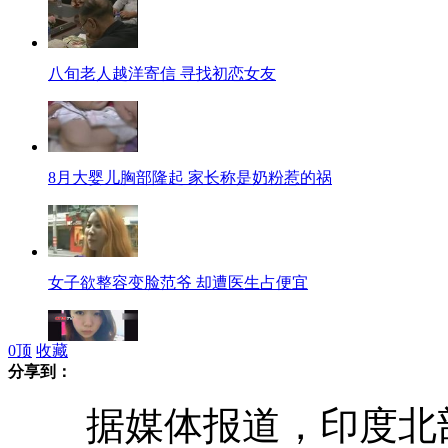
八旬老人越洋寄信 寻找初恋女友
8月大婴儿胸部隆起 家长称是奶粉惹的祸
女子欲整容变脸范爷 却遭医生占便宜
0
顶
收藏
分享到：
杨丽君父母是官员网友变脸
据媒体报道，印度北部