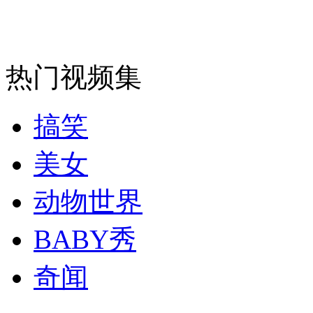
安徽一实载49人客车翻车
热门视频集
走！跟着总书记去植树
搞笑
美女
消防员救轻生者
花炮节热闹非凡
减压"枕头大战"
动物世界
BABY秀
纽约上演“枕头大战”
奇闻
司机酒驾遇交警 急速倒车逃窜