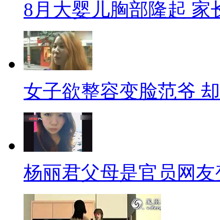
8月大婴儿胸部隆起 
仍旧是IT业使用的主要产品。
从2014年4月8日开始，微软将
更新、漏洞修复和技术支持。到
的PC操作系统是升级至最新版Wi
女子欲整容变脸范爷 
持，或者什么都不做，仅祈祷他们
慨：“XP终于也要被淘汰了，瞬间感
老用户的网友表示：“明年今日
支蜡烛……”
杨丽君父母是官员网友
【标题】屌丝眼中的中国各
【口播】最近网上流传着一组