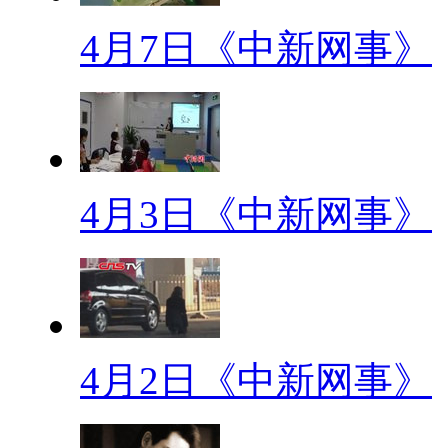
AV打码师
4月7日《中新网事》
日本著名公司重金求购AV打码
的两腿之间做模糊处理，俗称“打
销，工伤补偿以及就业保险。
【标题】传杨丽君父母是官
4月3日《中新网事》
【口播】还记得半个月前，湖
当她的消息再一次进入到公众视
为有网友曝出她父母是官员的。
么？很多网友则是立刻收起悲悯
4月2日《中新网事》
【正文】3月22日晚9点多，