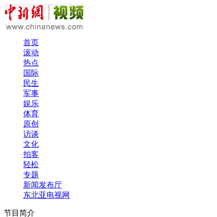
首页
滚动
热点
国际
民生
军事
娱乐
体育
原创
访谈
文化
拍客
轻松
专题
新闻发布厅
东北亚电视网
节目简介