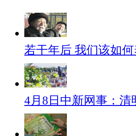
床、衣柜、桌椅样样俱全，景区
酒店”里生活两天供参观，以此
口罩村
山东胶州大店村的口罩业始于19
若干年后 我们该如何
年代缓慢增长，2000年后，沙
口罩增产带来持续“利好”。
用生命追剧
4月8日中新网事：清
近日,苏州一出租车司机把手
寓》，期间处于载客运营飞奔状
论说，这才是真正的铁粉！是用