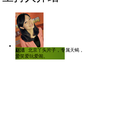
种大企业就是代表山东的经济。
屌丝眼中的山东
学厨师就到山东济南蓝翔技校
子再来两瓣大蒜
赵洁
北京丫头片子，专属天蝎，爱哭
陈虎龙
中国传
爱笑爱玩爱闹。
士，曾任深圳大
四川人眼中的自己
人比赛全国八强
乐山大佛是当今世界上的第
屌丝眼中的四川
又麻又辣的川菜，配上可爱的
了的