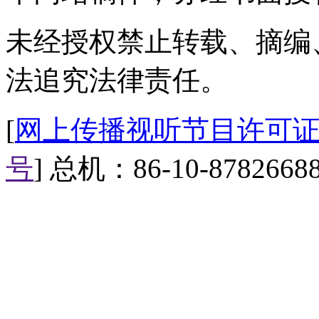
繁华大都市
未经授权禁止转载、摘编
屌丝眼中的上海
法追究法律责任。
那就是海派相声大师周立波
[
网上传播视听节目许可证（0
湖北人眼中的自己
号
] 总机：86-10-8782668
当然是天下第一楼黄鹤楼
屌丝眼中的湖北
麻辣的鸭脖子，一碗热干面
【标题】新版倒插门女婿之
【口播】在许多中国男人的观