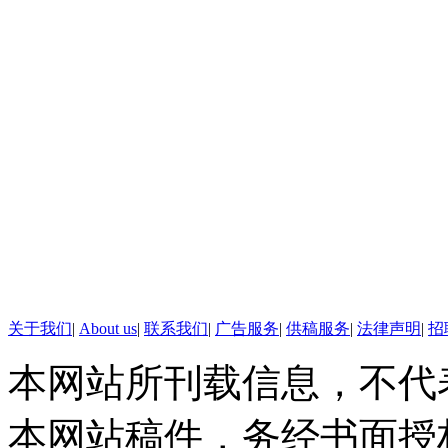
辽宁人眼中的自己
大连的女子骑兵是亮丽的风
屌丝眼中的辽宁
必定是赵本山和小沈阳的喜
湖南人眼中的自己
毛主席的故乡
屌丝眼中的湖南
关于我们
|
About us
|
联系我们
|
广告服务
|
供稿服务
|
法律声明
|
招
快乐大本营的搞笑主持人和
本网站所刊载信息，不代
上海人眼中的自己
本网站稿件，务经书面授