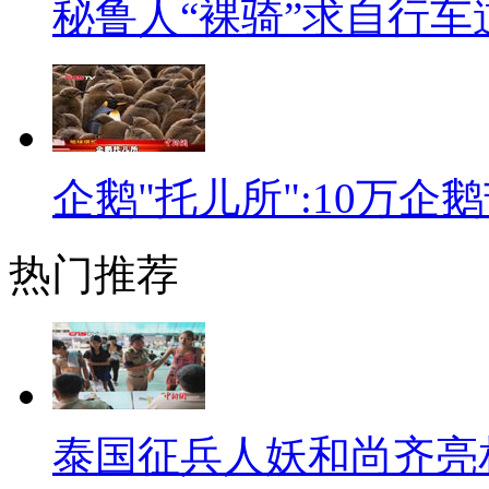
夺得《星光大道》第一个月冠军
秘鲁人“裸骑”求自行车
伊恩•英格利斯，唱中国革命
国红歌会》到登上东方卫视的《
断递增。《社会主义好》、《学
企鹅"托儿所":10万企
国人的演绎下，显得分外欢喜热
表着“当代白求恩精神”的偶像。
热门推荐
除了综艺节目的唱歌走秀，求
选手佛蓝引发热议，他在求职过
持人樊登的大力支持，但最终未
这几年经济发展的还算不错，很
泰国征兵人妖和尚齐亮
【标题】XP进入死亡倒计时：