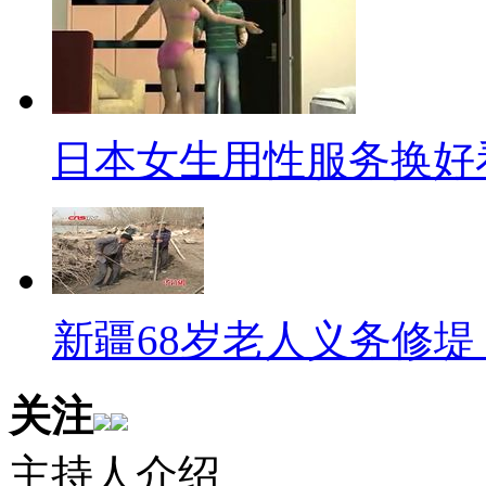
禁。他们眼中地大物博的中国各
人民自己眼中的自己和屌丝眼中
【解说】
日本女生用性服务换好
北京人眼中的自己
北京的标志天安门，长城和鸟
屌丝眼中的北京
新疆68岁老人义务修堤 
特有的新闻联播和烤鸭
山东人眼中的自己
关注
孔子文化是我们的文化遗产，
主持人介绍