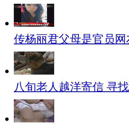
【口播:】微软8号再次发布博
365天技术支持时间。一旦截
统的安全更新、补丁修正以及技
传杨丽君父母是官员网
对XP的不舍之情。
【解说】
Windows XP最早在2001
八旬老人越洋寄信 寻
Windows XP还统治着计算机
未闻的。但是，由于硬件要求较高，
Vista；2009年因全球经济危机
后的Windows 8也主要面向消费