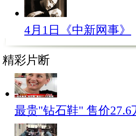
厦旁的赤黄路，21岁的女孩杨
下落不明。杨丽君事件过去仅仅
4月1日《中新网事》
长、父亲是房产局干部”的消息
上“变脸”。有网友说：“突然觉
事”、“怪不得这件事情闹这么大
精彩片断
一时之间，“身份”和“敌我”
众关爱的“必须”是底层穷人。
人不在少数，甚至逐渐开始有一
可怜！有网友用微弱的声音呼喊
最贵"钻石鞋" 售价27.
我们的同情心呢？我们的人性呢
且不论事件真假，但是不管是