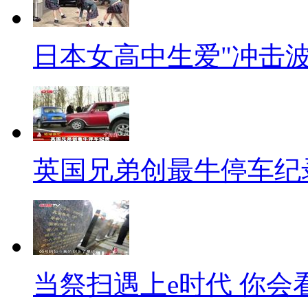
是活生生的个体，都是血肉浇注
值，应该受到同样的尊重，在遭
日本女高中生爱"冲击波
不应该因为身份的变换受到不同
反腐是必须要做的事，但不应
性。做人是做事的根本，否则连
英国兄弟创最牛停车纪
处非理智的丑恶欲望。
【口播】生命应超越美丑、愚
派、政治，应超越善恶、正邪。
信条，请勿对普通的生命蔑视如
当祭扫遇上e时代 你会
漠，让人心变质。请给以生命最