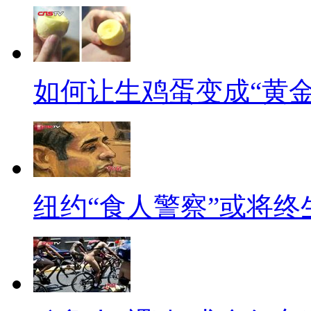
【标题】那些在中国节目走
【口播】网上曾流传这样一个
四六级！到了考听力的时候全用
如何让生鸡蛋变成“黄金
放一遍”。在很多人看来，这是
用《双截棍》和大家飙中文的外
红歌也是声情并茂。
【解说】
纽约“食人警察”或将终
郝歌，真名叫伊曼纽尔•乌维
国籍。郝歌的嗓音极富魅力、同
的一致好评，并签约刘欢音乐工作