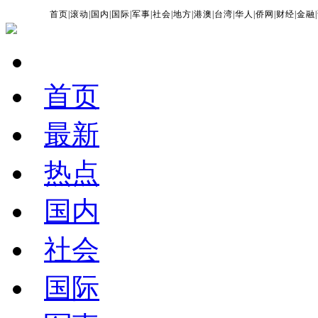
首页
|
滚动
|
国内
|
国际
|
军事
|
社会
|
地方
|
港澳
|
台湾
|
华人
|
侨网
|
财经
|
金融
|
首页
最新
热点
国内
社会
国际