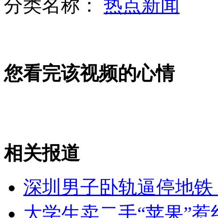
分类名称：
热点新闻
丹东多家旅行社暂停赴朝游
您看完该视频的心情
上海首例人感染H7N9患者康复出院
山西运城恶犬咬伤多人 警民合力深夜将其击毙
相关报道
女孩北京地铁殴打老人 痛下狠手拳打脚踢
深圳男子卧轨逼停地铁
大学生卖二手“苹果”惹
无痛分娩是否安全 医生回应