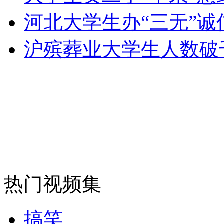
河北大学生办“三无”
外交部：反对强权政治霸凌主义
沪殡葬业大学生人数破
外交部：有关国家言论片面不公正
安徽一实载49人客车翻车
走！跟着总书记去植树
热门视频集
消防员救轻生者
花炮节热闹非凡
减压"枕头大战"
搞笑