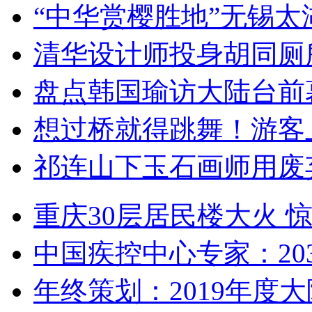
“中华赏樱胜地”无锡
清华设计师投身胡同厕
盘点韩国瑜访大陆台前
想过桥就得跳舞！游客
祁连山下玉石画师用废
重庆30层居民楼大火
中国疾控中心专家：203
年终策划：2019年度大陆