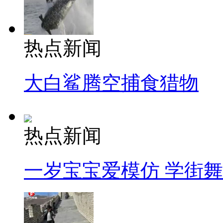
热点新闻
大白鲨腾空捕食猎物
热点新闻
一岁宝宝爱模仿 学街