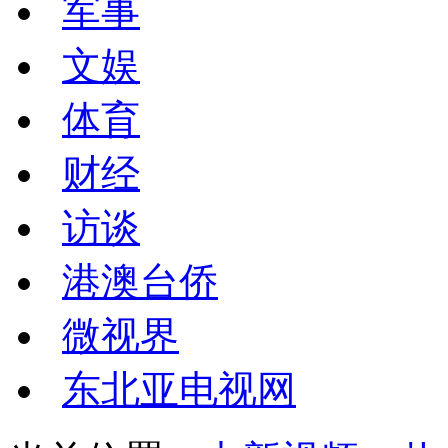
军事
文娱
体育
财经
访谈
港澳台侨
微视界
东北亚电视网