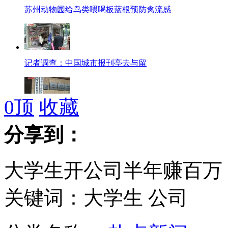
苏州动物园给鸟类喂喝板蓝根预防禽流感
记者调查：中国城市报刊亭去与留
0
顶
收藏
河北一副局长因“小三不甘被甩喝农药寻死”事件被免
分享到：
大学生开公司半年赚百万
西湖景区为防H7N9收编飞禽
关键词：大学生 公司
云南首推针灸疗法抗H7N9