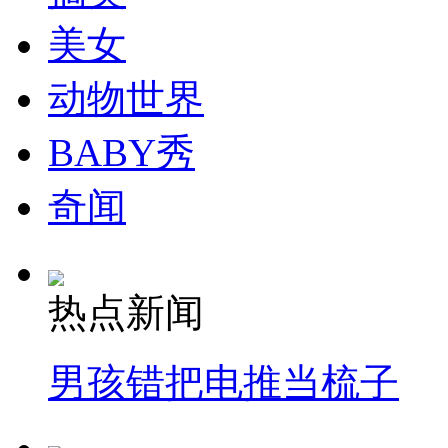
美女
纽约上演“枕头大战”
动物世界
BABY秀
司机酒驾遇交警 急速倒车逃窜
奇闻
热点新闻
男孩错把电推当梳子