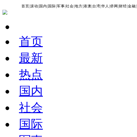
首页
|
滚动
|
国内
|
国际
|
军事
|
社会
|
地方
|
港澳
|
台湾
|
华人
|
侨网
|
财经
|
金融
|
首页
最新
热点
国内
社会
国际