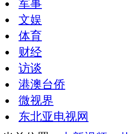
军事
文娱
体育
财经
访谈
港澳台侨
微视界
东北亚电视网