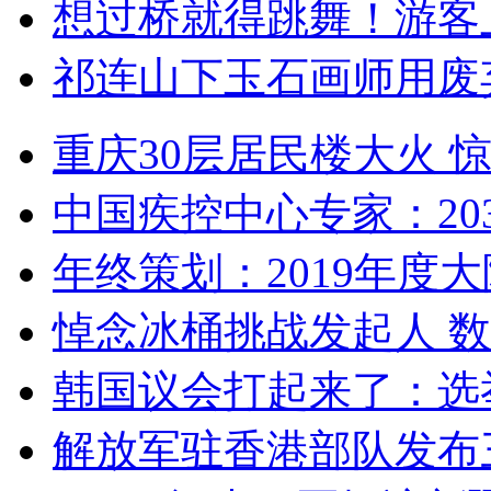
想过桥就得跳舞！游客
祁连山下玉石画师用废
重庆30层居民楼大火
中国疾控中心专家：203
年终策划：2019年度大陆
悼念冰桶挑战发起人 数百
韩国议会打起来了：选举
解放军驻香港部队发布三