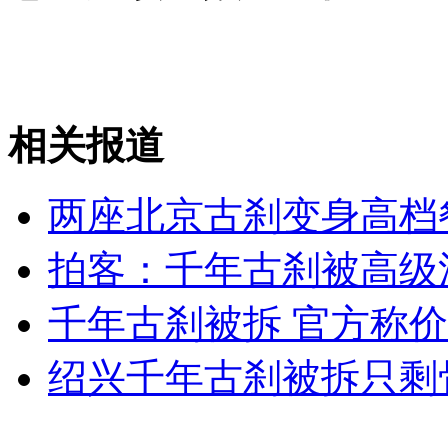
外交部：有关国家言论片面不公正
安徽一实载49人客车翻车
相关报道
两座北京古刹变身高档
走！跟着总书记去植树
拍客：千年古刹被高级
消防员救轻生者
花炮节热闹非凡
减压"枕头大战"
千年古刹被拆 官方称
绍兴千年古刹被拆只剩
纽约上演“枕头大战”