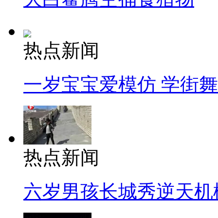
热点新闻
一岁宝宝爱模仿 学街
热点新闻
六岁男孩长城秀逆天机