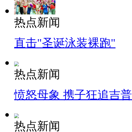
热点新闻
直击"圣诞泳装裸跑"
热点新闻
愤怒母象 携子狂追吉
热点新闻