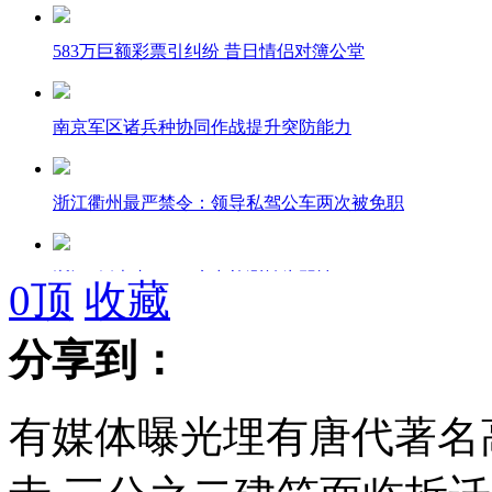
583万巨额彩票引纠纷 昔日情侣对簿公堂
南京军区诸兵种协同作战提升突防能力
浙江衢州最严禁令：领导私驾公车两次被免职
浙江1例患者H7N9病毒检测转为阴性
0
顶
收藏
分享到：
陕西批准5名国民党抗战老兵为烈士
有媒体曝光埋有唐代著名
研究称星期四网友被骗钱最多