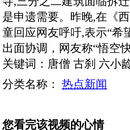
寺,三分之二建筑面临拆
80后女环卫工开15万元轿车上班
是申遗需要。昨晚,在《
实拍沪市民抽皮带与抢银行劫匪对峙
童回应网友呼吁,表示“
山西运城恶犬咬伤多人 警民合力深夜将其击毙
出面协调，网友称“悟空
关键词：唐僧 古刹 六小
女孩北京地铁殴打老人 痛下狠手拳打脚踢
分类名称：
热点新闻
无痛分娩是否安全 医生回应
外交部：反对强权政治霸凌主义
您看完该视频的心情