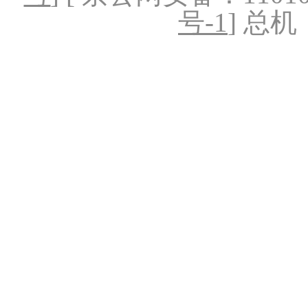
号-1
] 总机：