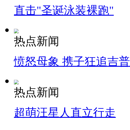
直击"圣诞泳装裸跑"
热点新闻
愤怒母象 携子狂追吉
热点新闻
超萌汪星人直立行走