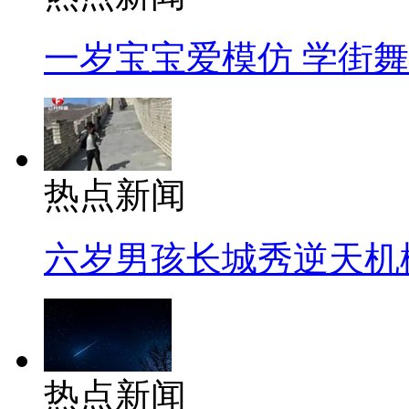
一岁宝宝爱模仿 学街
热点新闻
六岁男孩长城秀逆天机
热点新闻