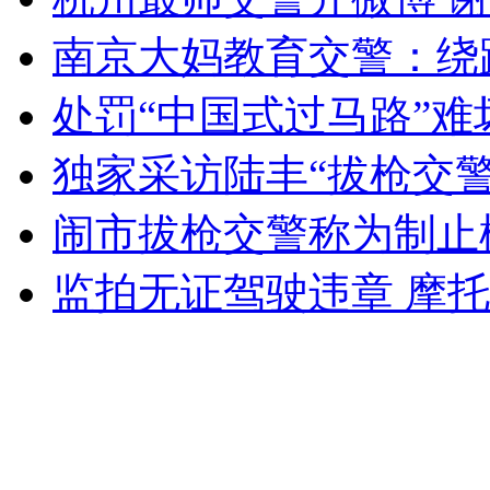
女孩北京地铁殴打老人 痛下狠手拳打脚踢
南京大妈教育交警：绕
处罚“中国式过马路”难
无痛分娩是否安全 医生回应
独家采访陆丰“拔枪交
外交部：反对强权政治霸凌主义
闹市拔枪交警称为制止
外交部：有关国家言论片面不公正
监拍无证驾驶违章 摩
安徽一实载49人客车翻车