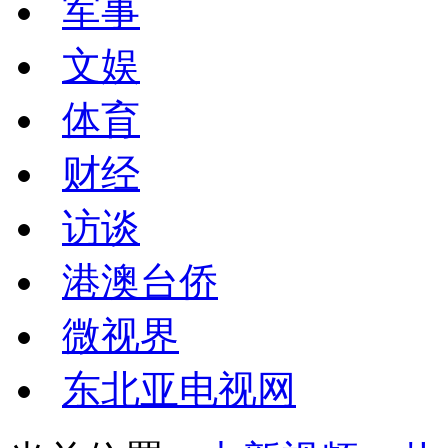
军事
文娱
体育
财经
访谈
港澳台侨
微视界
东北亚电视网