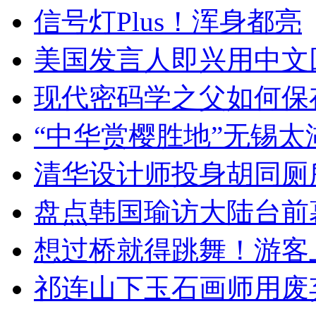
信号灯Plus！浑身都亮
美国发言人即兴用中文
现代密码学之父如何保
“中华赏樱胜地”无锡
清华设计师投身胡同厕
盘点韩国瑜访大陆台前
想过桥就得跳舞！游客
祁连山下玉石画师用废