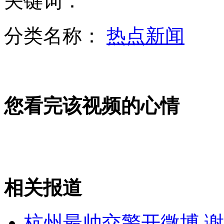
关键词：
分类名称：
热点新闻
工资太低易患高血压：工资数也是健康指数
您看完该视频的心情
高中女生励志"拒绝求爱体"走红
泰国男子使用凶猛鳄鱼看家护院
相关报道
山西运城恶犬咬伤多人 警民合力深夜将其击毙
杭州最帅交警开微博 