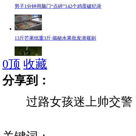
男子1分钟用脑门“点碎”142个鸡蛋破纪录
13斤芒果纸重3斤 揭秘水果批发潜规则
0
顶
收藏
轿车被冤枉撞人 行车记录仪还原现场
分享到：
过路女孩迷上帅交警 
男子挤公交蛋糕被夹坏 暴打公交司机
非洲小伙欲跳楼 称被人抢劫