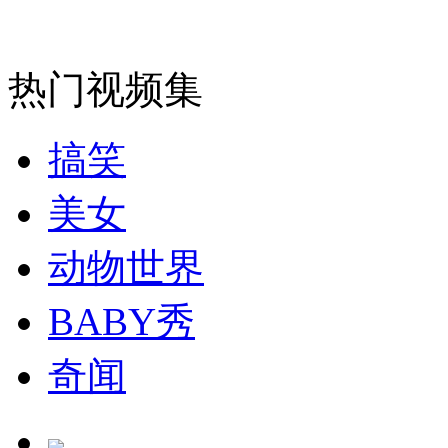
走！跟着总书记去植树
消防员救轻生者
花炮节热闹非凡
减压"枕头大战"
热门视频集
搞笑
纽约上演“枕头大战”
美女
动物世界
司机酒驾遇交警 急速倒车逃窜
BABY秀
奇闻