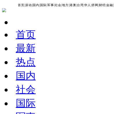
首页
|
滚动
|
国内
|
国际
|
军事
|
社会
|
地方
|
港澳
|
台湾
|
华人
|
侨网
|
财经
|
金融
|
首页
最新
热点
国内
社会
国际