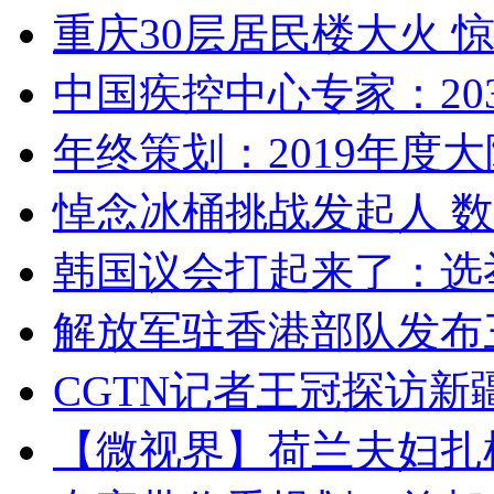
重庆30层居民楼大火
中国疾控中心专家：203
年终策划：2019年度大陆
悼念冰桶挑战发起人 数百
韩国议会打起来了：选举
解放军驻香港部队发布三
CGTN记者王冠探访新疆
【微视界】荷兰夫妇扎根青