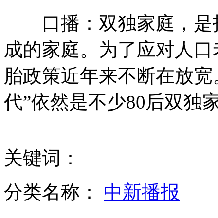
口播：双独家庭，是指
付之一炬 实拍云南边防销毁罂粟壳3.6吨
成的家庭。为了应对人口
胎政策近年来不断在放宽。
美国F-35B战斗机首次夜间短距起飞垂直降落
代”依然是不少80后双独
哥伦比亚数十万民众游行 支持和平谈判
关键词：
民政部向川滇甘拨2.2亿自然灾害补助金
分类名称：
中新播报