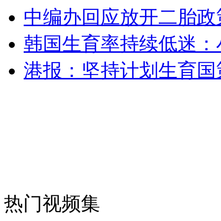
中编办回应放开二胎政
安徽一实载49人客车翻车
韩国生育率持续低迷：
港报：坚持计划生育国
走！跟着总书记去植树
消防员救轻生者
花炮节热闹非凡
减压"枕头大战"
纽约上演“枕头大战”
热门视频集
司机酒驾遇交警 急速倒车逃窜