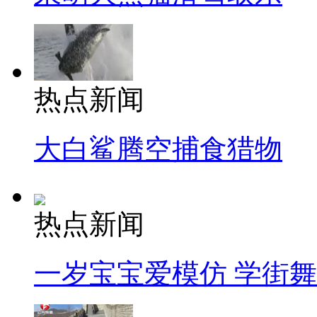
热点新闻
大白鲨腾空捕食猎物
热点新闻
一岁宝宝爱模仿 学街