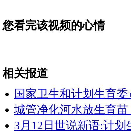
监拍女司机强冲卡 民警双腿被压
您看完该视频的心情
山西运城恶犬咬伤多人 警民合力深夜将其击毙
女孩北京地铁殴打老人 痛下狠手拳打脚踢
相关报道
无痛分娩是否安全 医生回应
国家卫生和计划生育委
外交部：反对强权政治霸凌主义
城管净化河水放生育苗
外交部：有关国家言论片面不公正
3月12日世说新语:计