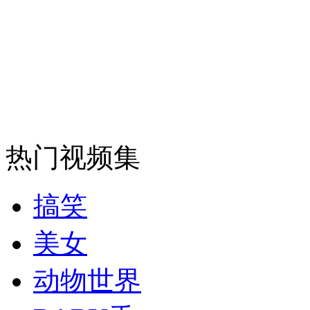
环卫工种微菜地 呼吁爱护环境卫生
山西运城恶犬咬伤多人 警民合力深夜将其击毙
女孩北京地铁殴打老人 痛下狠手拳打脚踢
热门视频集
无痛分娩是否安全 医生回应
搞笑
外交部：反对强权政治霸凌主义
美女
外交部：有关国家言论片面不公正
动物世界