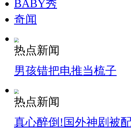
BABY秀
安徽一实载49人客车翻车
奇闻
热点新闻
走！跟着总书记去植树
男孩错把电推当梳子
消防员救轻生者
花炮节热闹非凡
减压"枕头大战"
热点新闻
纽约上演“枕头大战”
真心醉倒!国外神剧被
司机酒驾遇交警 急速倒车逃窜