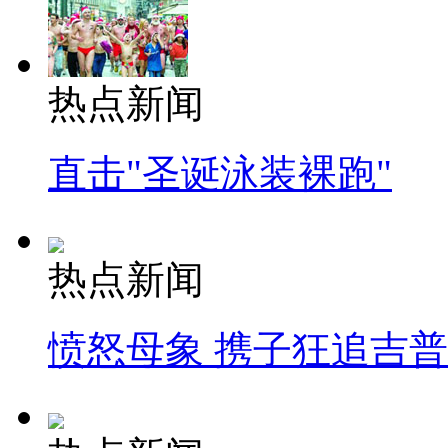
热点新闻
直击"圣诞泳装裸跑"
热点新闻
愤怒母象 携子狂追吉