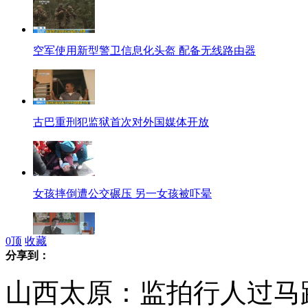
空军使用新型警卫信息化头盔 配备无线路由器
古巴重刑犯监狱首次对外国媒体开放
女孩摔倒遭公交碾压 另一女孩被吓晕
0
顶
收藏
分享到：
俄罗斯“空中禁酒令”防乘客醉酒闹事
山西太原：监拍行人过马路