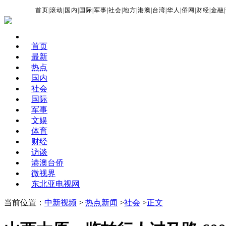
首页
|
滚动
|
国内
|
国际
|
军事
|
社会
|
地方
|
港澳
|
台湾
|
华人
|
侨网
|
财经
|
金融
|
首页
最新
热点
国内
社会
国际
军事
文娱
体育
财经
访谈
港澳台侨
微视界
东北亚电视网
当前位置：
中新视频
>
热点新闻
>
社会
>
正文