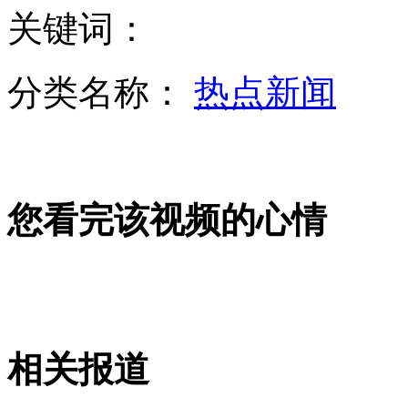
关键词：
二炮仿真系统模拟导弹发射 与战场无缝对接
分类名称：
热点新闻
中华遗嘱库受老年人青睐 预约排到明年
您看完该视频的心情
上海男子持刀抢劫银行10万被围堵
新疆大盘鸡销量下滑 老板带头吃鸡
相关报道