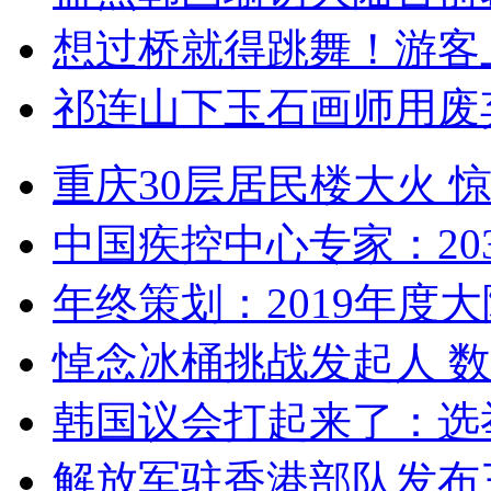
想过桥就得跳舞！游客
祁连山下玉石画师用废
重庆30层居民楼大火
中国疾控中心专家：203
年终策划：2019年度大陆
悼念冰桶挑战发起人 数百
韩国议会打起来了：选举
解放军驻香港部队发布三