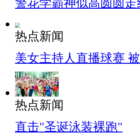
警花学霸神似高圆圆走
热点新闻
美女主持人直播球赛 
热点新闻
直击"圣诞泳装裸跑"