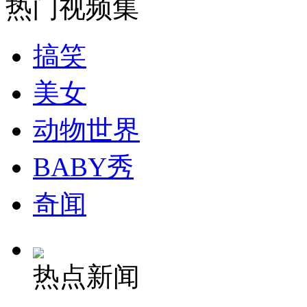
热门视频集
走！跟着总书记去植树
搞笑
美女
消防员救轻生者
花炮节热闹非凡
减压"枕头大战"
动物世界
BABY秀
纽约上演“枕头大战”
奇闻
司机酒驾遇交警 急速倒车逃窜
热点新闻