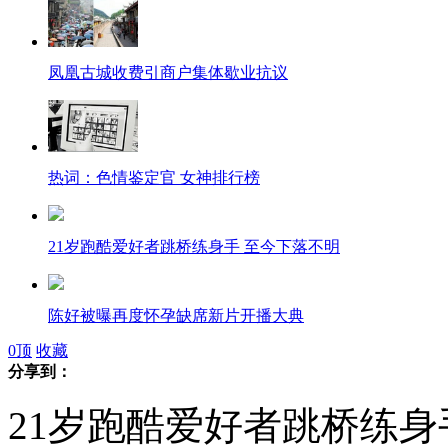
凤凰古城收费引商户集体歇业抗议
热词：色情鉴定官 女神排行榜
21岁跑酷爱好者跳桥练身手 至今下落不明
陈好被曝再度怀孕缺席新片开播大典
0
顶
收藏
分享到：
因自闭症沟通失误 男子被医生拔光牙齿
21岁跑酷爱好者跳桥练身