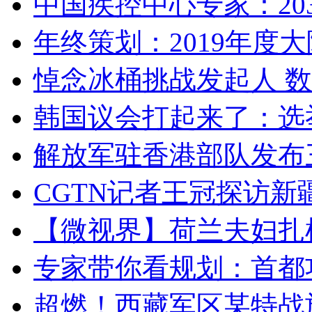
中国疾控中心专家：203
年终策划：2019年度大陆
悼念冰桶挑战发起人 数百
韩国议会打起来了：选举
解放军驻香港部队发布三
CGTN记者王冠探访新疆
【微视界】荷兰夫妇扎根青
专家带你看规划：首都功
超燃！西藏军区某特战