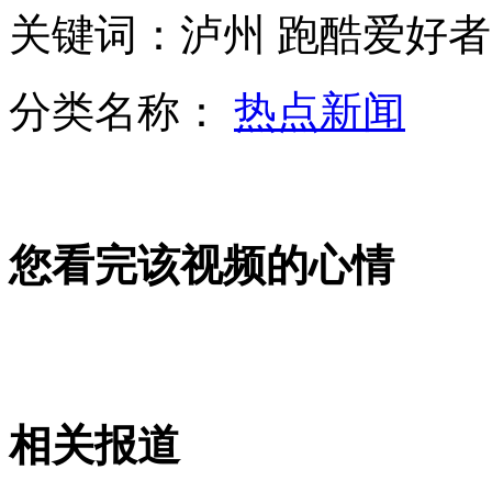
关键词：泸州 跑酷爱好者
为啥二流洋货=中国奢侈品?
分类名称：
热点新闻
大二女生妒嫉闺蜜太阔绰 盗窃其家当后烧房
您看完该视频的心情
官员看黄网被查抱电脑逃跑
毕福剑踢球左眼骨折 主持表演两不误
相关报道
山西运城恶犬咬伤多人 警民合力深夜将其击毙