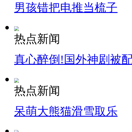
男孩错把电推当梳子
热点新闻
真心醉倒!国外神剧被
热点新闻
呆萌大熊猫滑雪取乐