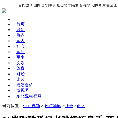
首页
|
滚动
|
国内
|
国际
|
军事
|
社会
|
地方
|
港澳
|
台湾
|
华人
|
侨网
|
财经
|
金融
|
首页
最新
热点
国内
社会
国际
军事
文娱
体育
财经
访谈
港澳台侨
微视界
东北亚电视网
当前位置：
中新视频
>
热点新闻
>
社会
>
正文