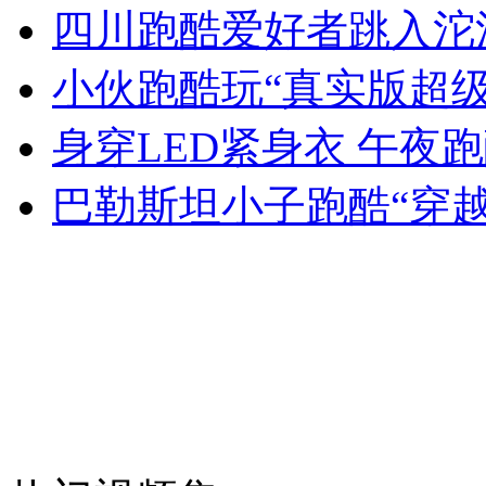
四川跑酷爱好者跳入沱
小伙跑酷玩“真实版超级
女孩北京地铁殴打老人 痛下狠手拳打脚踢
身穿LED紧身衣 午夜
无痛分娩是否安全 医生回应
巴勒斯坦小子跑酷“穿越
外交部：反对强权政治霸凌主义
外交部：有关国家言论片面不公正
安徽一实载49人客车翻车