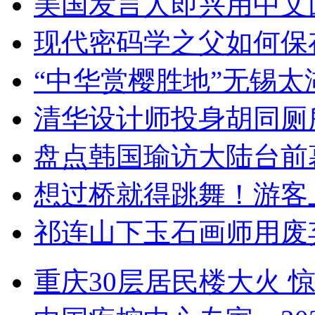
美国发言人即兴用中文
现代密码学之父如何保
“中华赏樱胜地”无锡
清华设计师投身胡同厕
盘点韩国瑜访大陆台前
想过桥就得跳舞！游客
祁连山下玉石画师用废
重庆30层居民楼大火