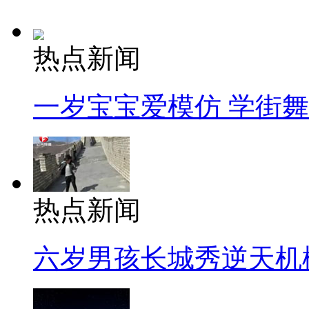
热点新闻
一岁宝宝爱模仿 学街
热点新闻
六岁男孩长城秀逆天机