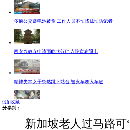
多辆公交蓄电池被偷 工作人员不忙找贼忙防记者
西安兴教寺申遗面临“拆迁” 寺院宣布退出
精神失常女子突然跳下站台 被火车卷入车底
0
顶
收藏
分享到：
砖厂女工人被卷入砖机
新加坡老人过马路可“