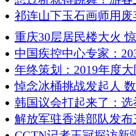
祁连山下玉石画师用废
重庆30层居民楼大火
中国疾控中心专家：203
年终策划：2019年度大陆
悼念冰桶挑战发起人 数百
韩国议会打起来了：选举
解放军驻香港部队发布三
CGTN记者王冠探访新疆