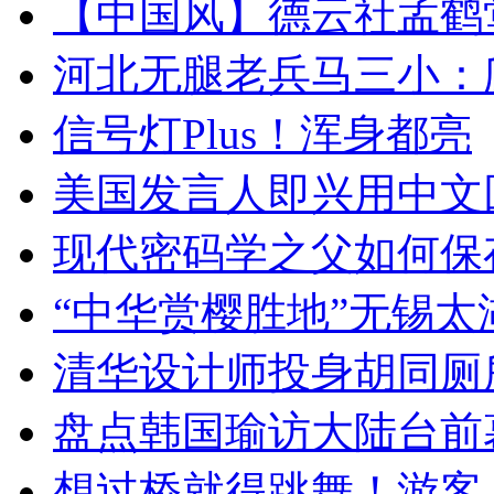
【中国风】德云社孟鹤
河北无腿老兵马三小：爬
信号灯Plus！浑身都亮
美国发言人即兴用中文
现代密码学之父如何保
“中华赏樱胜地”无锡
清华设计师投身胡同厕
盘点韩国瑜访大陆台前
想过桥就得跳舞！游客