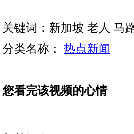
美参议院控枪法案闯过第一道“封锁线”
关键词：新加坡 老人 马
霸王条款：退机票扣除费用竟高达81.2%
分类名称：
热点新闻
科学家欲造"太空发电站" 全天候采集太阳能
您看完该视频的心情
超搞笑的挥泪大甩卖：老板欠债跑路