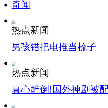
奇闻
热点新闻
男孩错把电推当梳子
热点新闻
真心醉倒!国外神剧被