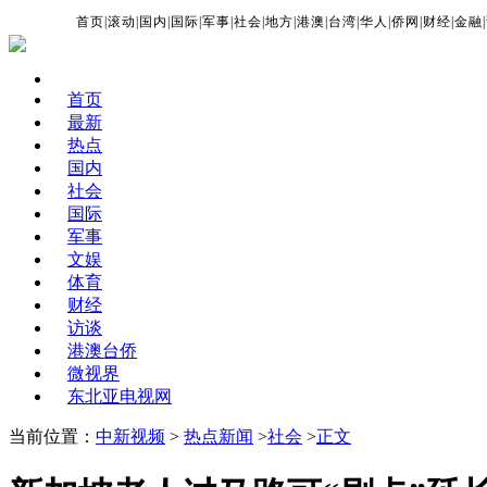
首页
|
滚动
|
国内
|
国际
|
军事
|
社会
|
地方
|
港澳
|
台湾
|
华人
|
侨网
|
财经
|
金融
|
首页
最新
热点
国内
社会
国际
军事
文娱
体育
财经
访谈
港澳台侨
微视界
东北亚电视网
当前位置：
中新视频
>
热点新闻
>
社会
>
正文