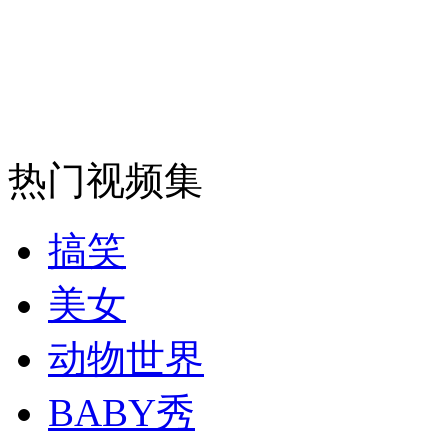
安徽一实载49人客车翻车
走！跟着总书记去植树
热门视频集
消防员救轻生者
花炮节热闹非凡
减压"枕头大战"
搞笑
美女
纽约上演“枕头大战”
动物世界
BABY秀
司机酒驾遇交警 急速倒车逃窜