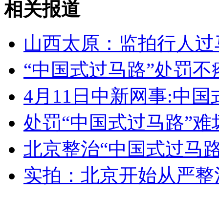
相关报道
村干部成开发商 “小产权房”摇身变为安置房
山西太原：监拍行人过马
山西运城恶犬咬伤多人 警民合力深夜将其击毙
“中国式过马路”处罚不
4月11日中新网事:中
女孩北京地铁殴打老人 痛下狠手拳打脚踢
处罚“中国式过马路”难
无痛分娩是否安全 医生回应
北京整治“中国式过马
外交部：反对强权政治霸凌主义
实拍：北京开始从严整
外交部：有关国家言论片面不公正