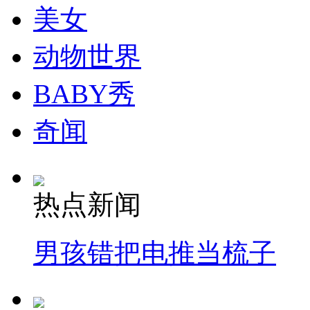
美女
消防员救轻生者
花炮节热闹非凡
减压"枕头大战"
动物世界
BABY秀
纽约上演“枕头大战”
奇闻
司机酒驾遇交警 急速倒车逃窜
热点新闻
男孩错把电推当梳子