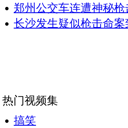
女孩北京地铁殴打老人 痛下狠手拳打脚踢
郑州公交车连遭神秘枪
长沙发生疑似枪击命案
无痛分娩是否安全 医生回应
外交部：反对强权政治霸凌主义
外交部：有关国家言论片面不公正
安徽一实载49人客车翻车
热门视频集
搞笑
走！跟着总书记去植树