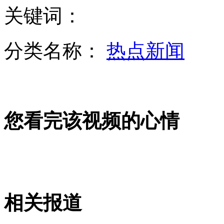
关键词：
老外街头救晕倒小伙 奇怪他人只拍照不施救
分类名称：
热点新闻
H7N9禽流感愁坏印尼羽联：羽毛球要不够了
钟南山：沪没延误通报病情 滥用板蓝根有毒性
您看完该视频的心情
“我是歌手”邓超助阵 羽泉爆冷夺冠
山西运城恶犬咬伤多人 警民合力深夜将其击毙
相关报道