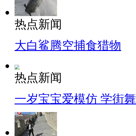
热点新闻
大白鲨腾空捕食猎物
热点新闻
一岁宝宝爱模仿 学街