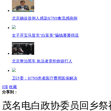
北京确诊首例人感染H7N9禽流感病例
女子开宝马冒充“白富美”骗钱屡屡得逞
北京整治黑车 执法者竟抡铁链打人
卫计委：H7N9患者医疗费用医保解决
0
顶
收藏
分享到：
茂名电白政协委员回乡祭祖
阜新：开发商河堤上建楼 管理部门一问三不知