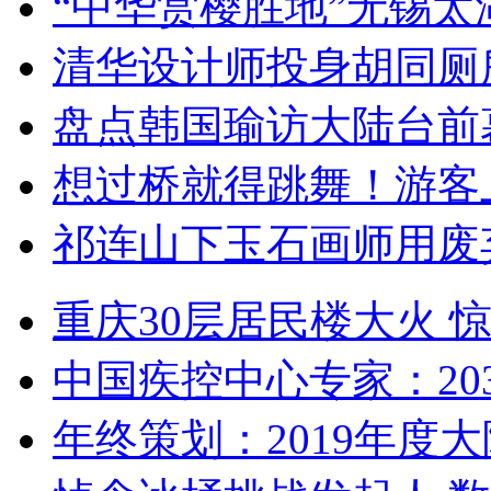
“中华赏樱胜地”无锡
清华设计师投身胡同厕
盘点韩国瑜访大陆台前
想过桥就得跳舞！游客
祁连山下玉石画师用废
重庆30层居民楼大火
中国疾控中心专家：203
年终策划：2019年度大陆