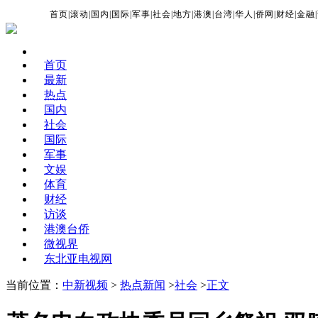
首页
|
滚动
|
国内
|
国际
|
军事
|
社会
|
地方
|
港澳
|
台湾
|
华人
|
侨网
|
财经
|
金融
|
首页
最新
热点
国内
社会
国际
军事
文娱
体育
财经
访谈
港澳台侨
微视界
东北亚电视网
当前位置：
中新视频
>
热点新闻
>
社会
>
正文