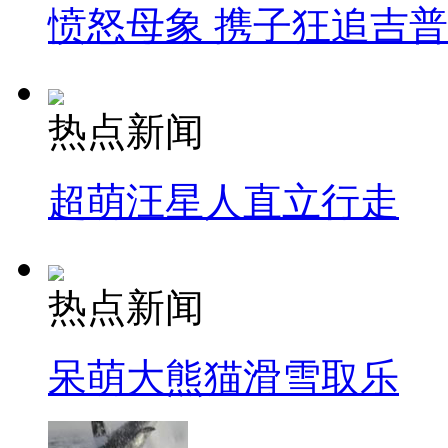
愤怒母象 携子狂追吉
热点新闻
超萌汪星人直立行走
热点新闻
呆萌大熊猫滑雪取乐