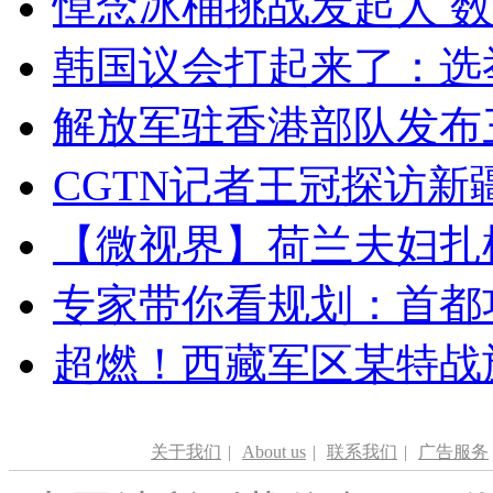
悼念冰桶挑战发起人 数百
韩国议会打起来了：选举
解放军驻香港部队发布三
CGTN记者王冠探访新疆
【微视界】荷兰夫妇扎根青
专家带你看规划：首都功
超燃！西藏军区某特战
关于我们
|
About us
|
联系我们
|
广告服务