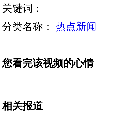
关键词：
<寒战>金像9奖 梁家辉再夺帝
分类名称：
热点新闻
日本外相防卫相视察“爱国者-3”部队
您看完该视频的心情
日本第三次误报朝鲜发射导弹
菲美“肩并肩”联合军演 菲方螺旋桨飞机为主力
相关报道