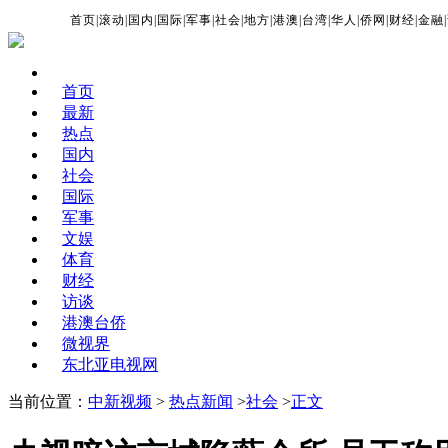
首页
|
滚动
|
国内
|
国际
|
军事
|
社会
|
地方
|
港澳
|
台湾
|
华人
|
侨网
|
财经
|
金融
|
首页
最新
热点
国内
社会
国际
军事
文娱
体育
财经
访谈
港澳台侨
微视界
东北亚电视网
当前位置：
中新视频
>
热点新闻
>
社会
>
正文