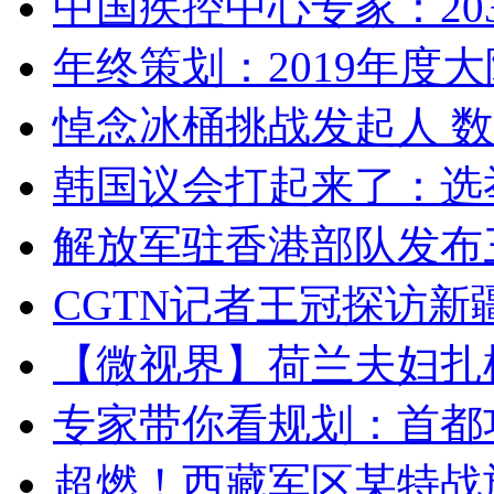
中国疾控中心专家：203
年终策划：2019年度大陆
悼念冰桶挑战发起人 数百
韩国议会打起来了：选举
解放军驻香港部队发布三
CGTN记者王冠探访新疆
【微视界】荷兰夫妇扎根青
专家带你看规划：首都功
超燃！西藏军区某特战