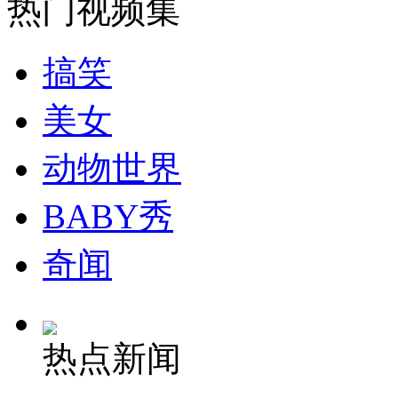
热门视频集
安徽一实载49人客车翻车
搞笑
美女
走！跟着总书记去植树
动物世界
BABY秀
消防员救轻生者
花炮节热闹非凡
减压"枕头大战"
奇闻
纽约上演“枕头大战”
热点新闻
司机酒驾遇交警 急速倒车逃窜