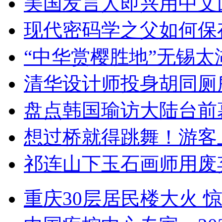
美国发言人即兴用中文
现代密码学之父如何保
“中华赏樱胜地”无锡
清华设计师投身胡同厕
盘点韩国瑜访大陆台前
想过桥就得跳舞！游客
祁连山下玉石画师用废
重庆30层居民楼大火