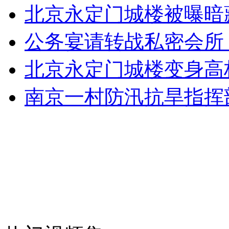
韩国网络出现“开战”谣言贴引骚动
北京永定门城楼被曝暗
公务宴请转战私密会所
山西运城恶犬咬伤多人 警民合力深夜将其击毙
北京永定门城楼变身高
南京一村防汛抗旱指挥
女孩北京地铁殴打老人 痛下狠手拳打脚踢
无痛分娩是否安全 医生回应
外交部：反对强权政治霸凌主义
外交部：有关国家言论片面不公正