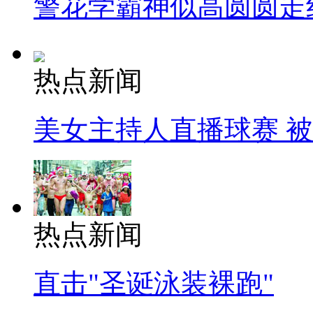
警花学霸神似高圆圆走
热点新闻
美女主持人直播球赛 
热点新闻
直击"圣诞泳装裸跑"