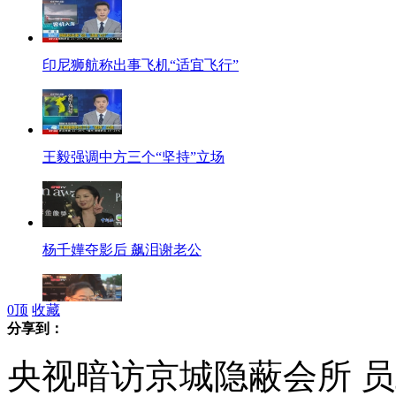
印尼狮航称出事飞机“适宜飞行”
王毅强调中方三个“坚持”立场
杨千嬅夺影后 飙泪谢老公
0
顶
收藏
分享到：
吴思远获金像奖终身成就奖
央视暗访京城隐蔽会所 员