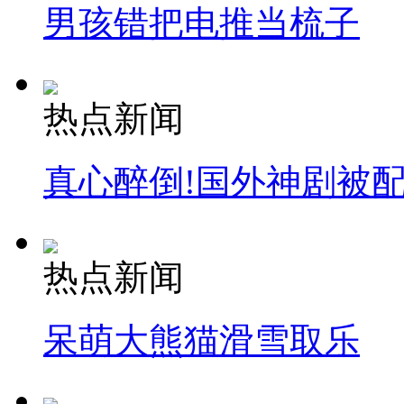
男孩错把电推当梳子
热点新闻
真心醉倒!国外神剧被
热点新闻
呆萌大熊猫滑雪取乐