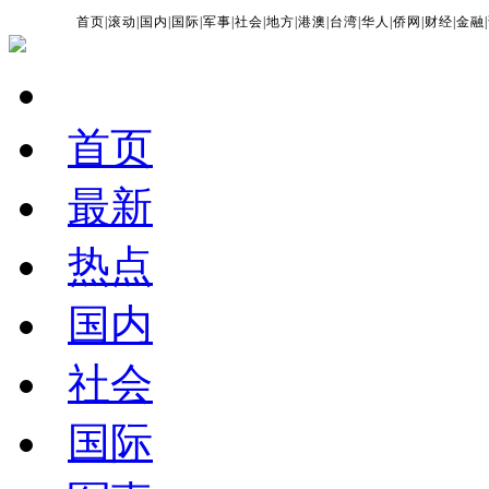
首页
|
滚动
|
国内
|
国际
|
军事
|
社会
|
地方
|
港澳
|
台湾
|
华人
|
侨网
|
财经
|
金融
|
首页
最新
热点
国内
社会
国际