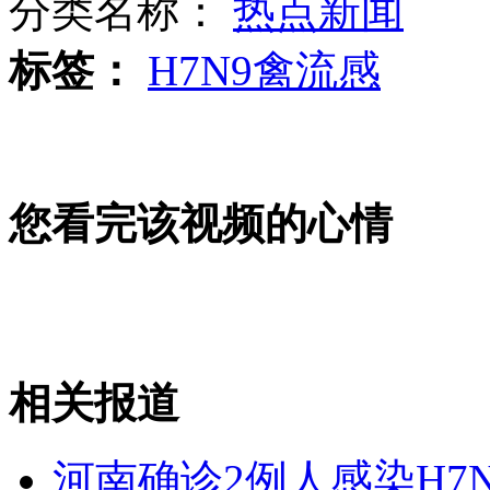
分类名称：
热点新闻
标签：
H7N9禽流感
吴思远获金像奖终身成就奖
您看完该视频的心情
<寒战>金像9奖 梁家辉再夺帝
山西运城恶犬咬伤多人 警民合力深夜将其击毙
相关报道
女孩北京地铁殴打老人 痛下狠手拳打脚踢
河南确诊2例人感染H7
无痛分娩是否安全 医生回应