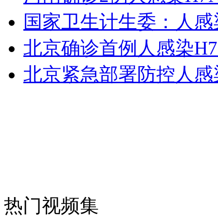
国家卫生计生委：人感染
外交部：反对强权政治霸凌主义
北京确诊首例人感染H7
外交部：有关国家言论片面不公正
北京紧急部署防控人感染
安徽一实载49人客车翻车
走！跟着总书记去植树
热门视频集
消防员救轻生者
花炮节热闹非凡
减压"枕头大战"