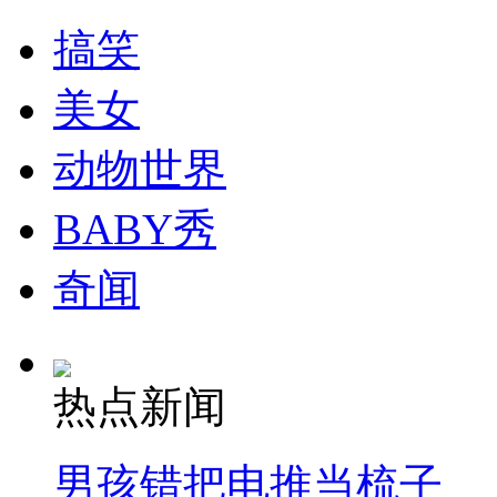
搞笑
纽约上演“枕头大战”
美女
动物世界
司机酒驾遇交警 急速倒车逃窜
BABY秀
奇闻
热点新闻
男孩错把电推当梳子