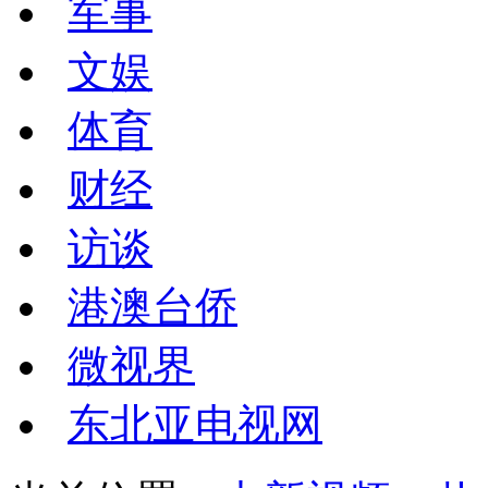
军事
文娱
体育
财经
访谈
港澳台侨
微视界
东北亚电视网