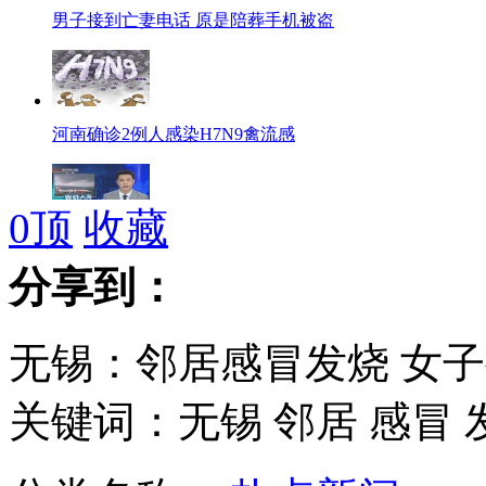
男子接到亡妻电话 原是陪葬手机被盗
河南确诊2例人感染H7N9禽流感
0
顶
收藏
印尼狮航称出事飞机“适宜飞行”
分享到：
无锡：邻居感冒发烧 女
王毅强调中方三个“坚持”立场
关键词：无锡 邻居 感冒 
杨千嬅夺影后 飙泪谢老公