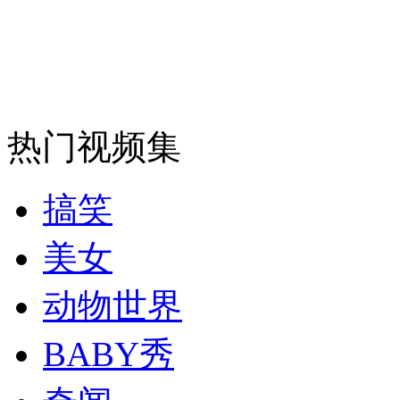
走！跟着总书记去植树
消防员救轻生者
花炮节热闹非凡
减压"枕头大战"
热门视频集
纽约上演“枕头大战”
搞笑
司机酒驾遇交警 急速倒车逃窜
美女
动物世界
BABY秀