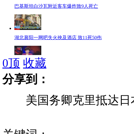
巴基斯坦白沙瓦附近客车爆炸致9人死亡
湖北襄阳一网吧失火殃及酒店 致11死50伤
0
顶
收藏
湖北襄阳大火已造成5人死亡
分享到：
美国务卿克里抵达日本
秘鲁一长途客车坠河 至少33人死亡
海南建边贸城 国内游客或可实现越南自驾游