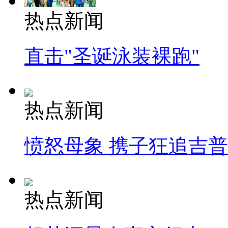
热点新闻
直击"圣诞泳装裸跑"
热点新闻
愤怒母象 携子狂追吉
热点新闻