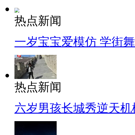
热点新闻
一岁宝宝爱模仿 学街
热点新闻
六岁男孩长城秀逆天机