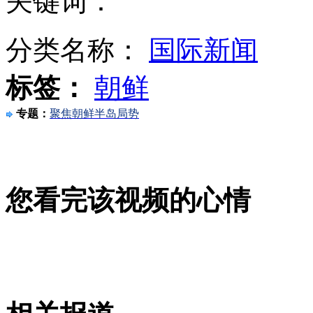
关键词：
分类名称：
国际新闻
上海游艇展产品针对中国市场
标签：
朝鲜
专题：
聚焦朝鲜半岛局势
女童贪玩摔倒 钢筋插进口腔酿险情
您看完该视频的心情
央视记者走访英国皇家海军塘鹅搜救队
山西运城恶犬咬伤多人 警民合力深夜将其击毙