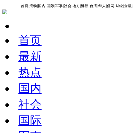
首页
|
滚动
|
国内
|
国际
|
军事
|
社会
|
地方
|
港澳
|
台湾
|
华人
|
侨网
|
财经
|
金融
|
首页
最新
热点
国内
社会
国际