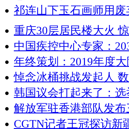
祁连山下玉石画师用废
重庆30层居民楼大火
中国疾控中心专家：203
年终策划：2019年度大陆
悼念冰桶挑战发起人 数百
韩国议会打起来了：选举
解放军驻香港部队发布三
CGTN记者王冠探访新疆