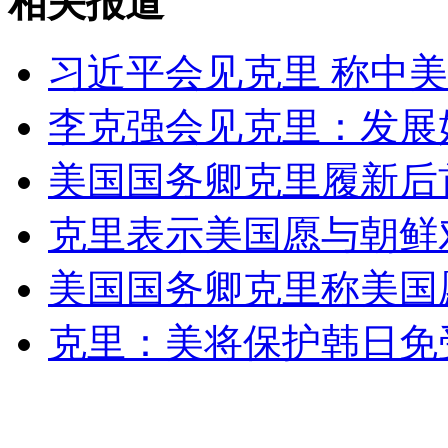
相关报道
女孩北京地铁殴打老人 痛下狠手拳打脚踢
习近平会见克里 称中
无痛分娩是否安全 医生回应
李克强会见克里：发展
外交部：反对强权政治霸凌主义
美国国务卿克里履新后
克里表示美国愿与朝鲜
外交部：有关国家言论片面不公正
美国国务卿克里称美国
克里：美将保护韩日免
安徽一实载49人客车翻车