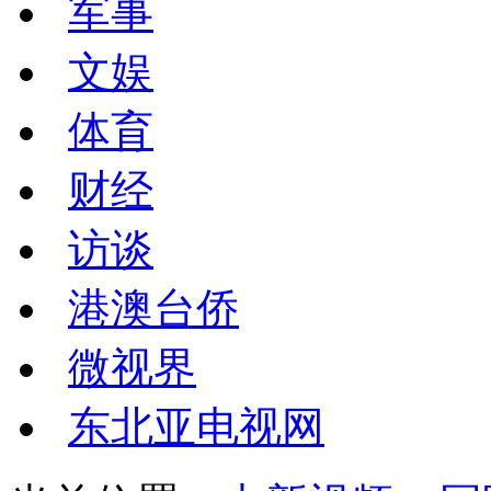
军事
文娱
体育
财经
访谈
港澳台侨
微视界
东北亚电视网