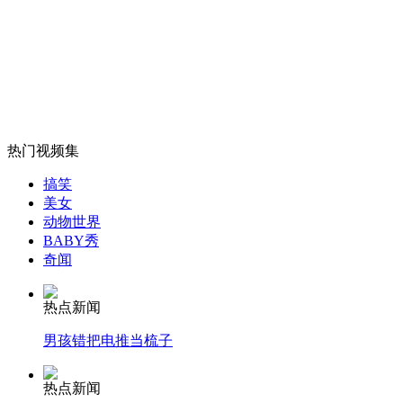
电话连线王石:讲述波士顿爆炸事件惊险时刻
山西运城恶犬咬伤多人 警民合力深夜将其击毙
热门视频集
女孩北京地铁殴打老人 痛下狠手拳打脚踢
搞笑
美女
动物世界
无痛分娩是否安全 医生回应
BABY秀
奇闻
外交部：反对强权政治霸凌主义
热点新闻
男孩错把电推当梳子
外交部：有关国家言论片面不公正
热点新闻