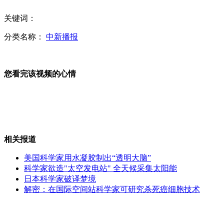
关键词：
美元存银行6年缩水3成 昆明投资者怒告美联储
分类名称：
中新播报
法囚犯劫持狱警连炸五门越狱
您看完该视频的心情
波士顿爆炸案:一名沙特籍嫌犯目前被控制
相关报道
美国科学家用水凝胶制出“透明大脑”
科学家欲造"太空发电站" 全天候采集太阳能
波士顿共发现五个未引爆爆炸装置
日本科学家破译梦境
解密：在国际空间站科学家可研究杀死癌细胞技术