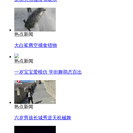
热点新闻
大白鲨腾空捕食猎物
热点新闻
一岁宝宝爱模仿 学街舞萌态百出
热点新闻
六岁男孩长城秀逆天机械舞