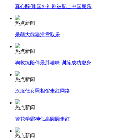
真心醉倒!国外神剧被配上中国民乐
安徽一实载49人客车翻车
热点新闻
呆萌大熊猫滑雪取乐
走！跟着总书记去植树
热点新闻
狗教练陪伴最胖猫咪 训练成功瘦身
消防员救轻生者
花炮节热闹非凡
减压"枕头大战"
热点新闻
汉服仕女照相馆走红网络
纽约上演“枕头大战”
热点新闻
警花学霸神似高圆圆走红
司机酒驾遇交警 急速倒车逃窜
热点新闻