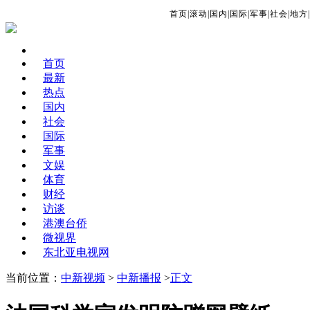
首页
|
滚动
|
国内
|
国际
|
军事
|
社会
|
地方
|
首页
最新
热点
国内
社会
国际
军事
文娱
体育
财经
访谈
港澳台侨
微视界
东北亚电视网
当前位置：
中新视频
>
中新播报
>
正文