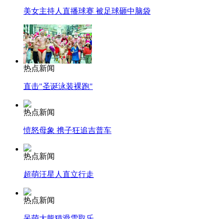
美女主持人直播球赛 被足球砸中脑袋
热点新闻
直击"圣诞泳装裸跑"
热点新闻
愤怒母象 携子狂追吉普车
热点新闻
超萌汪星人直立行走
热点新闻
呆萌大熊猫滑雪取乐