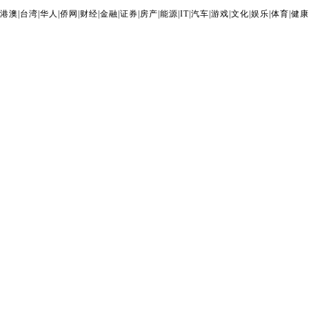
港澳
|
台湾
|
华人
|
侨网
|
财经
|
金融
|
证券
|
房产
|
能源
|
IT
|
汽车
|
游戏
|
文化
|
娱乐
|
体育
|
健康