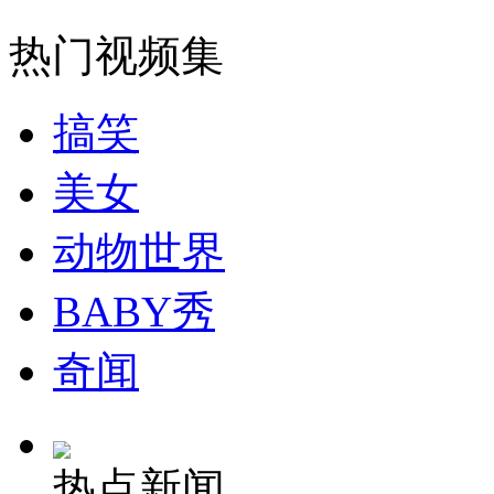
老人留字条离家出走怕拖累女儿
热门视频集
山西运城恶犬咬伤多人 警民合力深夜将其击毙
搞笑
美女
女孩北京地铁殴打老人 痛下狠手拳打脚踢
动物世界
无痛分娩是否安全 医生回应
BABY秀
外交部：反对强权政治霸凌主义
奇闻
外交部：有关国家言论片面不公正
热点新闻