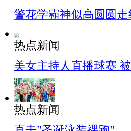
警花学霸神似高圆圆走
热点新闻
美女主持人直播球赛 
热点新闻
直击"圣诞泳装裸跑"