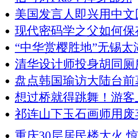
美国发言人即兴用中文
现代密码学之父如何保
“中华赏樱胜地”无锡
清华设计师投身胡同厕
盘点韩国瑜访大陆台前
想过桥就得跳舞！游客
祁连山下玉石画师用废
重庆30层居民楼大火