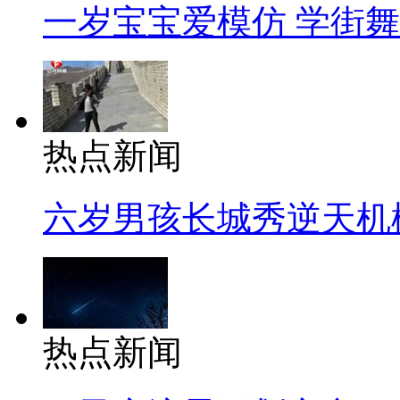
一岁宝宝爱模仿 学街
热点新闻
六岁男孩长城秀逆天机
热点新闻