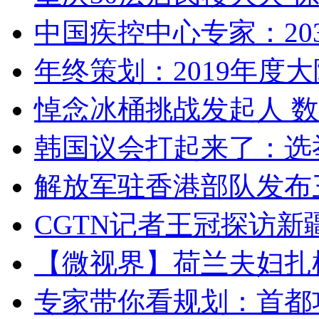
中国疾控中心专家：203
年终策划：2019年度大陆
悼念冰桶挑战发起人 数百
韩国议会打起来了：选举
解放军驻香港部队发布三
CGTN记者王冠探访新疆
【微视界】荷兰夫妇扎根青
专家带你看规划：首都功