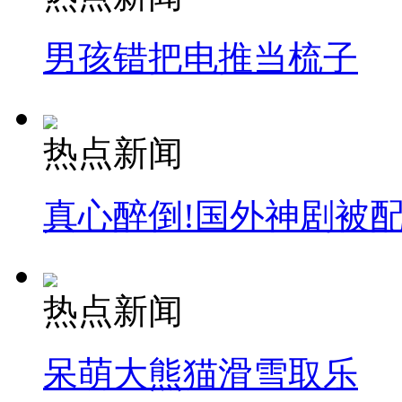
安徽一实载49人客车翻车
男孩错把电推当梳子
热点新闻
走！跟着总书记去植树
真心醉倒!国外神剧被
消防员救轻生者
花炮节热闹非凡
减压"枕头大战"
热点新闻
纽约上演“枕头大战”
呆萌大熊猫滑雪取乐
司机酒驾遇交警 急速倒车逃窜