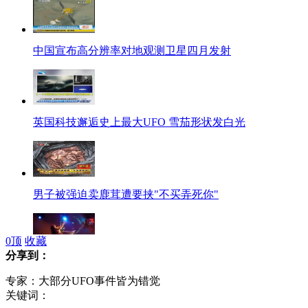
中国宣布高分辨率对地观测卫星四月发射
英国科技邂逅史上最大UFO 雪茄形状发白光
男子被强迫卖鹿茸遭要挟"不买弄死你"
0
顶
收藏
分享到：
美女摔倒出臭镜头精选合集
专家：大部分UFO事件皆为错觉
关键词：