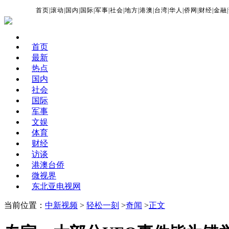
首页
|
滚动
|
国内
|
国际
|
军事
|
社会
|
地方
|
港澳
|
台湾
|
华人
|
侨网
|
财经
|
金融
|
首页
最新
热点
国内
社会
国际
军事
文娱
体育
财经
访谈
港澳台侨
微视界
东北亚电视网
当前位置：
中新视频
>
轻松一刻
>
奇闻
>
正文