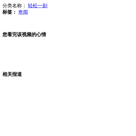
分类名称：
轻松一刻
标签：
奇闻
德国机器人乐队掀起"重金属狂潮"
您看完该视频的心情
实拍:疯狂醉驾女逃避酒测 狂扇交警耳光
相关报道
贪玩女童头卡墙缝 消防官兵凿墙救人
山东砣矶岛附近海域现油污 鱼虾被污染