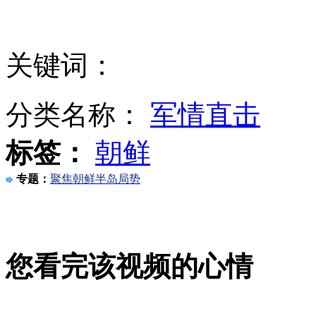
马杜罗当选新总统 吁民众尊重选举结果
关键词：
南昌路口拉红绳阻挡闯红灯引热议
分类名称：
军情直击
标签：
朝鲜
美对日本贬值日币政策提出警告
专题：
聚焦朝鲜半岛局势
外交部：望南北苏丹通过谈判解决问题
您看完该视频的心情