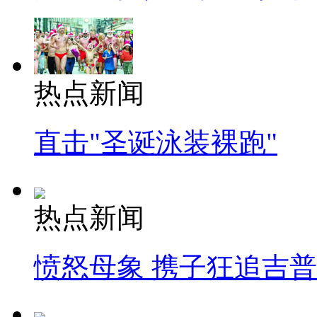
热点新闻
直击"圣诞泳装裸跑"
热点新闻
愤怒母象 携子狂追吉