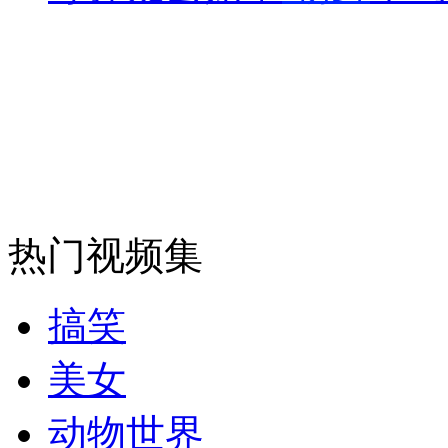
安徽一实载49人客车翻车
走！跟着总书记去植树
消防员救轻生者
花炮节热闹非凡
减压"枕头大战"
热门视频集
搞笑
纽约上演“枕头大战”
美女
司机酒驾遇交警 急速倒车逃窜
动物世界