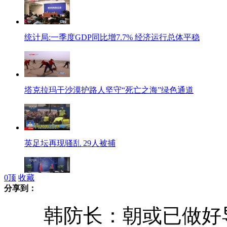
统计局:一季度GDP同比增7.7% 经济运行总体平稳
塔克拉玛干沙漠护路人坚守“死亡之海”绿色通道
英足坛再现骚乱 29人被捕
0
顶
收藏
分享到：
中国外交部：祝贺马杜罗当选委内瑞拉总统
韩防长：朝或已做好