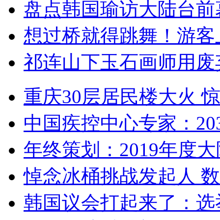
盘点韩国瑜访大陆台前
想过桥就得跳舞！游客
祁连山下玉石画师用废
重庆30层居民楼大火
中国疾控中心专家：203
年终策划：2019年度大陆
悼念冰桶挑战发起人 数百
韩国议会打起来了：选举