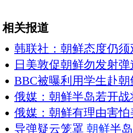
韩联社：朝鲜态度仍须观望
相关报道
山西运城恶犬咬伤多人 警民合力深夜将其击毙
韩联社：朝鲜态度仍须
女孩北京地铁殴打老人 痛下狠手拳打脚踢
日美敦促朝鲜勿发射弹
无痛分娩是否安全 医生回应
BBC被曝利用学生赴
俄媒：朝鲜半岛若开战
外交部：反对强权政治霸凌主义
俄媒：朝鲜有理由害怕
外交部：有关国家言论片面不公正
导弹疑云笼罩
朝鲜
半岛