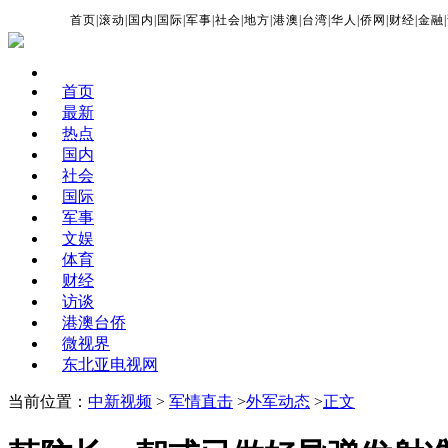
首页
|
滚动
|
国内
|
国际
|
军事
|
社会
|
地方
|
港澳
|
台湾
|
华人
|
侨网
|
财经
|
金融
|
首页
最新
热点
国内
社会
国际
军事
文娱
体育
财经
访谈
港澳台侨
微视界
东北亚电视网
当前位置：
中新视频
>
军情直击
>
外军动态
>
正文