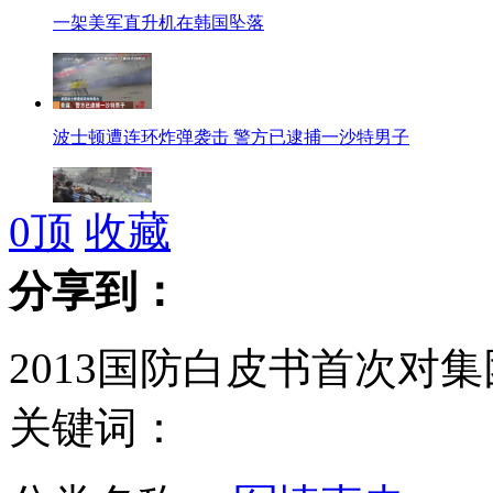
一架美军直升机在韩国坠落
波士顿遭连环炸弹袭击 警方已逮捕一沙特男子
0
顶
收藏
波士顿爆炸致3人丧生 包括一名8岁儿童
分享到：
2013国防白皮书首次对
女子上班逛街均穿汉服被喊“仙女”
关键词：
病危男童寻母：我死谁陪爸