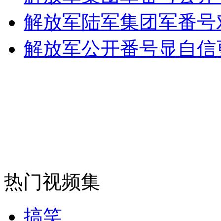
解放军陆军集团军番号
无痛分娩是否安全 医生回应
解放军公开番号显自信
外交部：反对强权政治霸凌主义
外交部：有关国家言论片面不公正
安徽一实载49人客车翻车
热门视频集
走！跟着总书记去植树
搞笑