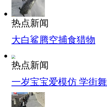
热点新闻
大白鲨腾空捕食猎物
热点新闻
一岁宝宝爱模仿 学街