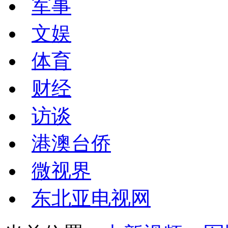
军事
文娱
体育
财经
访谈
港澳台侨
微视界
东北亚电视网