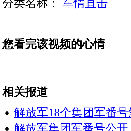
分类名称：
军情直击
美警方:爆炸现场炸弹为自制炸弹
您看完该视频的心情
NBA凯尔特人主场比赛因波士顿爆炸案取消
网曝游客西湖泡脚 官方称已经劝导数次
相关报道
山西运城恶犬咬伤多人 警民合力深夜将其击毙
解放军18个集团军番号
解放军集团军番号公开 
女孩北京地铁殴打老人 痛下狠手拳打脚踢