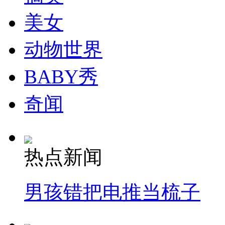
美女
消防员救轻生者
花炮节热闹非凡
减压"枕头大战"
动物世界
BABY秀
纽约上演“枕头大战”
奇闻
司机酒驾遇交警 急速倒车逃窜
热点新闻
男孩错把电推当梳子