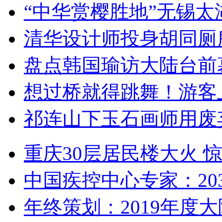
“中华赏樱胜地”无锡
清华设计师投身胡同厕
盘点韩国瑜访大陆台前
想过桥就得跳舞！游客
祁连山下玉石画师用废
重庆30层居民楼大火
中国疾控中心专家：203
年终策划：2019年度大陆