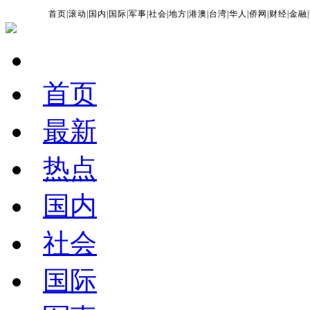
首页
|
滚动
|
国内
|
国际
|
军事
|
社会
|
地方
|
港澳
|
台湾
|
华人
|
侨网
|
财经
|
金融
|
首页
最新
热点
国内
社会
国际