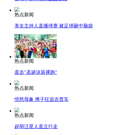
热点新闻
美女主持人直播球赛 被足球砸中脑袋
热点新闻
直击"圣诞泳装裸跑"
热点新闻
愤怒母象 携子狂追吉普车
热点新闻
超萌汪星人直立行走