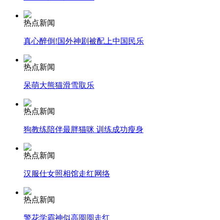
热点新闻
安徽一实载49人客车翻车
真心醉倒!国外神剧被配上中国民乐
热点新闻
走！跟着总书记去植树
呆萌大熊猫滑雪取乐
热点新闻
消防员救轻生者
花炮节热闹非凡
减压"枕头大战"
狗教练陪伴最胖猫咪 训练成功瘦身
热点新闻
纽约上演“枕头大战”
汉服仕女照相馆走红网络
热点新闻
司机酒驾遇交警 急速倒车逃窜
警花学霸神似高圆圆走红