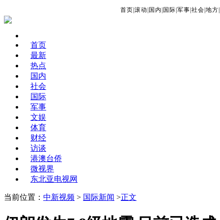
首页
|
滚动
|
国内
|
国际
|
军事
|
社会
|
地方
|
首页
最新
热点
国内
社会
国际
军事
文娱
体育
财经
访谈
港澳台侨
微视界
东北亚电视网
当前位置：
中新视频
>
国际新闻
>
正文