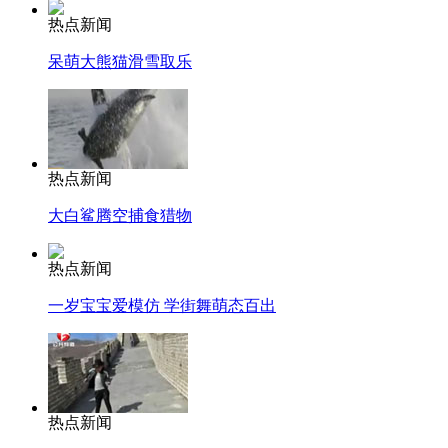
热点新闻
呆萌大熊猫滑雪取乐
热点新闻
大白鲨腾空捕食猎物
热点新闻
一岁宝宝爱模仿 学街舞萌态百出
热点新闻