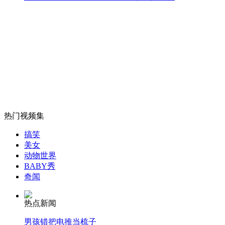
波士顿爆炸亲历运动员:再也不会参加波士顿马拉松赛
山西运城恶犬咬伤多人 警民合力深夜将其击毙
女孩北京地铁殴打老人 痛下狠手拳打脚踢
热门视频集
无痛分娩是否安全 医生回应
搞笑
美女
动物世界
外交部：反对强权政治霸凌主义
BABY秀
奇闻
外交部：有关国家言论片面不公正
热点新闻
男孩错把电推当梳子