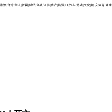
港澳
|
台湾
|
华人
|
侨网
|
财经
|
金融
|
证券
|
房产
|
能源
|
IT
|
汽车
|
游戏
|
文化
|
娱乐
|
体育
|
健康