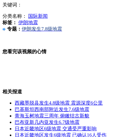
关键词：
波士顿爆炸:华盛顿继续加强安保警戒
分类名称：
国际新闻
标签：
伊朗地震
专题：
伊朗发生7.8级地震
北京黄金卖场2小时卖2万克金条
您看完该视频的心情
伊朗官员称震区死伤人数不高
相关报道
西藏墨脱县发生4.8级地震 震源深度6公里
3男子生活压力大隐居桥洞
巴基斯坦西南部附近发生7.6级地震
青海玉树地震三周年 俯瞰结古新貌
巴布亚新几内亚发生6.7级地震
日本近畿地区6级地震 交通受严重影响
日本近畿地区发生6级地震 已确认16人受伤