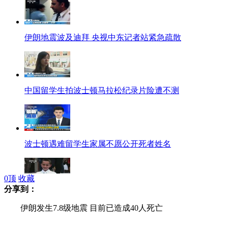
伊朗地震波及迪拜 央视中东记者站紧急疏散
中国留学生拍波士顿马拉松纪录片险遭不测
波士顿遇难留学生家属不愿公开死者姓名
0
顶
收藏
分享到：
波士顿爆炸死难者:为父加油 8岁男童不幸丧生
伊朗发生7.8级地震 目前已造成40人死亡