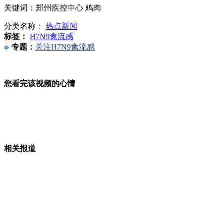
关键词：郑州疾控中心 鸡肉
伊朗地震波及迪拜 央视中东记者站紧急疏散
分类名称：
热点新闻
标签：
H7N9禽流感
专题：
关注H7N9禽流感
中国留学生拍波士顿马拉松纪录片险遭不测
您看完该视频的心情
波士顿遇难留学生家属不愿公开死者姓名
相关报道
波士顿爆炸死难者:为父加油 8岁男童不幸丧生