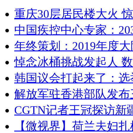
重庆30层居民楼大火
中国疾控中心专家：203
年终策划：2019年度大陆
悼念冰桶挑战发起人 数百
韩国议会打起来了：选举
解放军驻香港部队发布三
CGTN记者王冠探访新疆
【微视界】荷兰夫妇扎根青