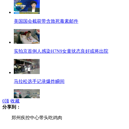
美国国会截获带含致死毒素邮件
实拍京首例人感染H7N9女童状态良好或将出院
马拉松选手记录爆炸瞬间
0
顶
收藏
分享到：
开封卫生局：河南首例H7N9患者仍处危重状态
郑州疾控中心带头吃鸡肉