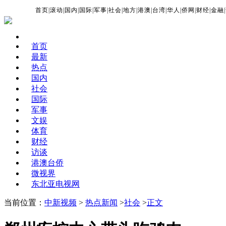
首页
|
滚动
|
国内
|
国际
|
军事
|
社会
|
地方
|
港澳
|
台湾
|
华人
|
侨网
|
财经
|
金融
|
首页
最新
热点
国内
社会
国际
军事
文娱
体育
财经
访谈
港澳台侨
微视界
东北亚电视网
当前位置：
中新视频
>
热点新闻
>
社会
>
正文