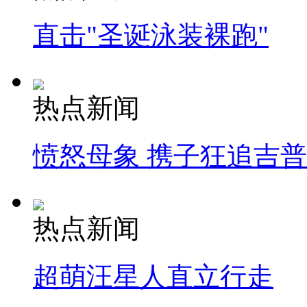
直击"圣诞泳装裸跑"
热点新闻
愤怒母象 携子狂追吉
热点新闻
超萌汪星人直立行走