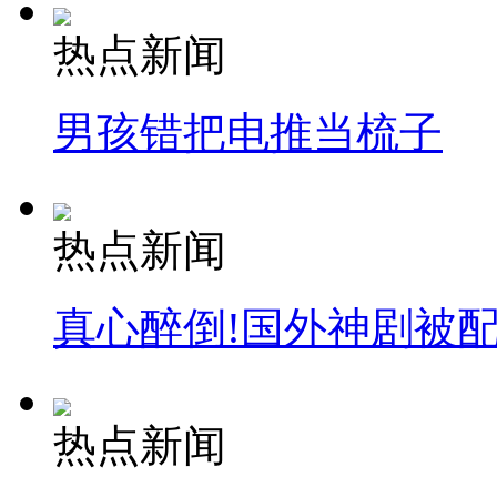
热点新闻
安徽一实载49人客车翻车
男孩错把电推当梳子
走！跟着总书记去植树
热点新闻
消防员救轻生者
花炮节热闹非凡
减压"枕头大战"
真心醉倒!国外神剧被
纽约上演“枕头大战”
热点新闻
司机酒驾遇交警 急速倒车逃窜