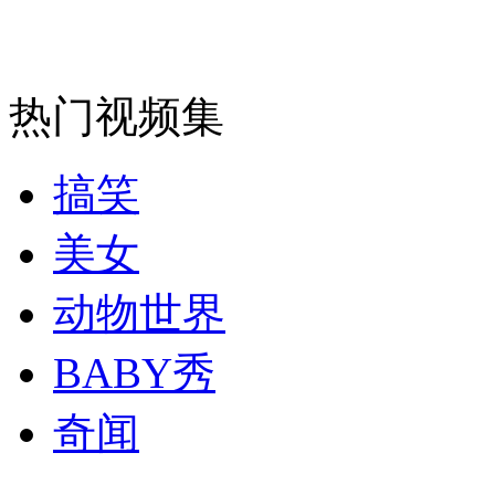
波士顿爆炸:华盛顿继续加强安保警戒
山西运城恶犬咬伤多人 警民合力深夜将其击毙
热门视频集
搞笑
女孩北京地铁殴打老人 痛下狠手拳打脚踢
美女
无痛分娩是否安全 医生回应
动物世界
外交部：反对强权政治霸凌主义
BABY秀
奇闻
外交部：有关国家言论片面不公正