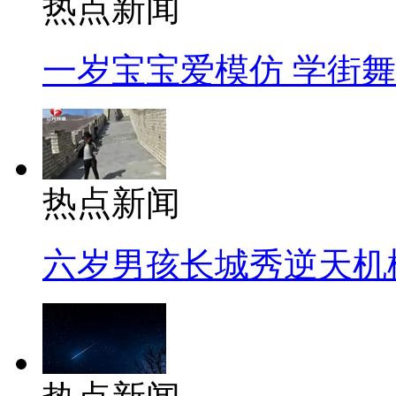
热点新闻
一岁宝宝爱模仿 学街
热点新闻
六岁男孩长城秀逆天机