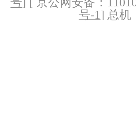
号
] [ 京公网安备：1101020
号-1
] 总机：