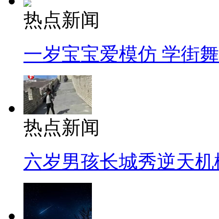
热点新闻
一岁宝宝爱模仿 学街
热点新闻
六岁男孩长城秀逆天机