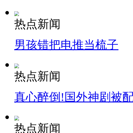
走！跟着总书记去植树
热点新闻
消防员救轻生者
花炮节热闹非凡
减压"枕头大战"
男孩错把电推当梳子
纽约上演“枕头大战”
热点新闻
司机酒驾遇交警 急速倒车逃窜
真心醉倒!国外神剧被
热点新闻