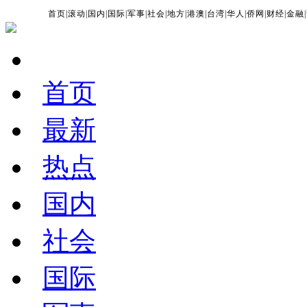
首页
|
滚动
|
国内
|
国际
|
军事
|
社会
|
地方
|
港澳
|
台湾
|
华人
|
侨网
|
财经
|
金融
|
首页
最新
热点
国内
社会
国际