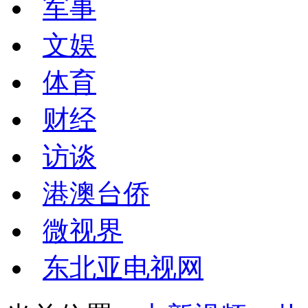
军事
文娱
体育
财经
访谈
港澳台侨
微视界
东北亚电视网