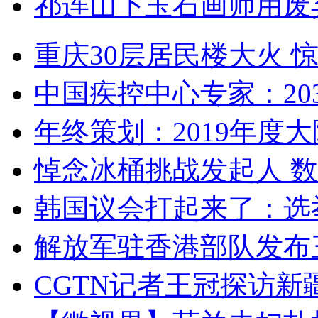
祁连山下玉石画师用废
重庆30层居民楼大火
中国疾控中心专家：203
年终策划：2019年度大陆
悼念冰桶挑战发起人 数百
韩国议会打起来了：选举
解放军驻香港部队发布三
CGTN记者王冠探访新疆