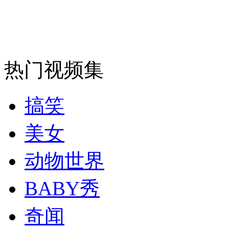
女孩北京地铁殴打老人 痛下狠手拳打脚踢
无痛分娩是否安全 医生回应
热门视频集
外交部：反对强权政治霸凌主义
搞笑
外交部：有关国家言论片面不公正
美女
动物世界
安徽一实载49人客车翻车
BABY秀
奇闻