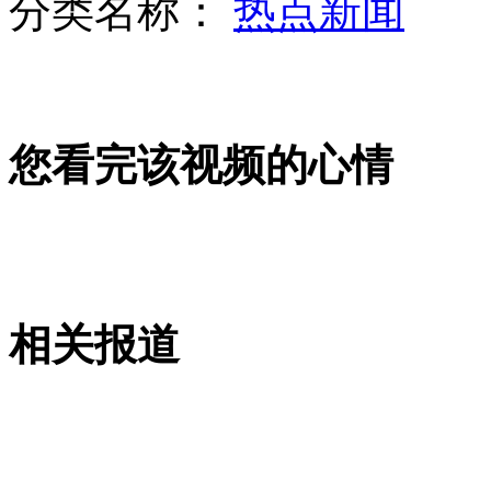
分类名称：
热点新闻
男子悬空而坐与施工队对峙 阻止快速路施工
您看完该视频的心情
八旬老翁用5角钱诱骗猥亵6女童 仅四家报警
相关报道
为给重病儿筹钱 台商请好友杀自己骗保
山西运城恶犬咬伤多人 警民合力深夜将其击毙