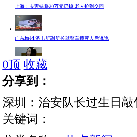
上海：夫妻错将20万元扔掉 老人捡到交回
广东梅州:派出所副所长驾警车撞死人后逃逸
0
顶
收藏
6岁女童遭父亲戳下体猥亵16次
分享到：
深圳：治安队长过生日敲
美国九旬老妇跳伞庆生：两六旬儿子陪跳
关键词：
毛新宇访愚公故里 解释爷爷写《愚公移山》用意