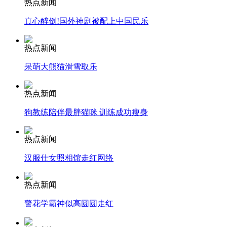
热点新闻
真心醉倒!国外神剧被配上中国民乐
安徽一实载49人客车翻车
热点新闻
呆萌大熊猫滑雪取乐
走！跟着总书记去植树
热点新闻
狗教练陪伴最胖猫咪 训练成功瘦身
消防员救轻生者
花炮节热闹非凡
减压"枕头大战"
热点新闻
汉服仕女照相馆走红网络
纽约上演“枕头大战”
热点新闻
警花学霸神似高圆圆走红
司机酒驾遇交警 急速倒车逃窜