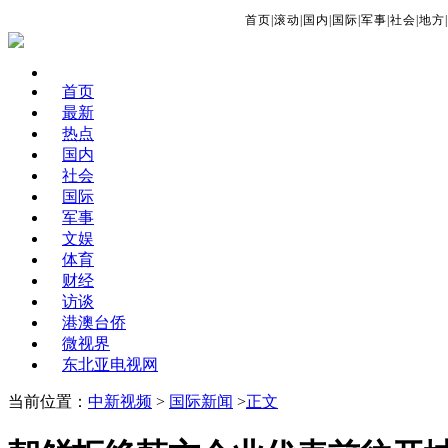
首页
|
滚动
|
国内
|
国际
|
军事
|
社会
|
地方
|
首页
最新
热点
国内
社会
国际
军事
文娱
体育
财经
访谈
港澳台侨
微视界
东北亚电视网
当前位置：
中新视频
>
国际新闻
>
正文