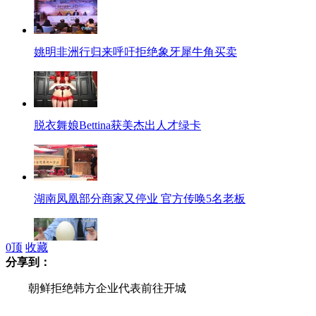
姚明非洲行归来呼吁拒绝象牙犀牛角买卖
脱衣舞娘Bettina获美杰出人才绿卡
湖南凤凰部分商家又停业 官方传唤5名老板
0
顶
收藏
分享到：
“最牛保安”针尖立鸵鸟蛋创吉尼斯纪录
朝鲜拒绝韩方企业代表前往开城