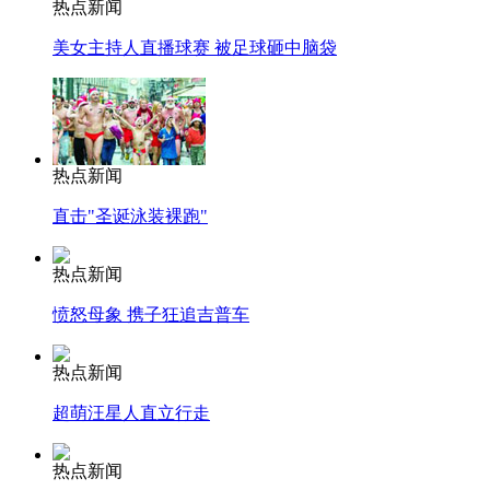
热点新闻
美女主持人直播球赛 被足球砸中脑袋
热点新闻
直击"圣诞泳装裸跑"
热点新闻
愤怒母象 携子狂追吉普车
热点新闻
超萌汪星人直立行走
热点新闻