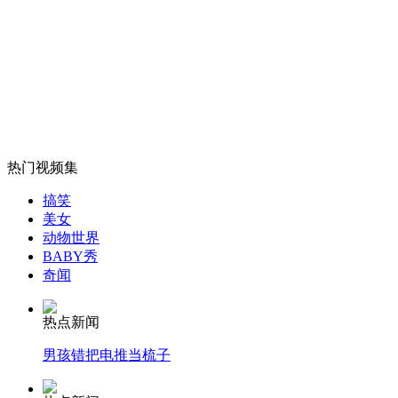
第三届北京电影节开幕 两部华语片入围"天坛奖"
山西运城恶犬咬伤多人 警民合力深夜将其击毙
女孩北京地铁殴打老人 痛下狠手拳打脚踢
热门视频集
搞笑
美女
无痛分娩是否安全 医生回应
动物世界
BABY秀
奇闻
外交部：反对强权政治霸凌主义
热点新闻
外交部：有关国家言论片面不公正
男孩错把电推当梳子