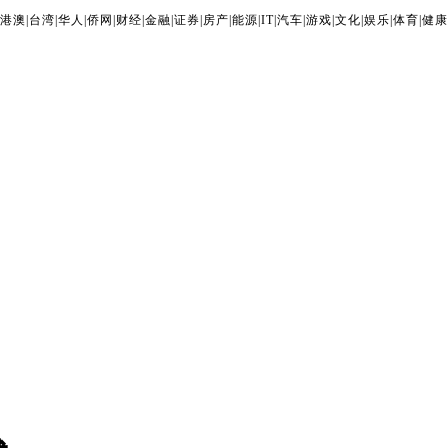
港澳
|
台湾
|
华人
|
侨网
|
财经
|
金融
|
证券
|
房产
|
能源
|
IT
|
汽车
|
游戏
|
文化
|
娱乐
|
体育
|
健康