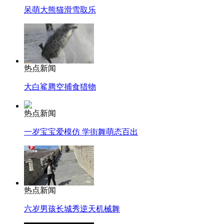
呆萌大熊猫滑雪取乐
热点新闻
大白鲨腾空捕食猎物
热点新闻
一岁宝宝爱模仿 学街舞萌态百出
热点新闻
六岁男孩长城秀逆天机械舞