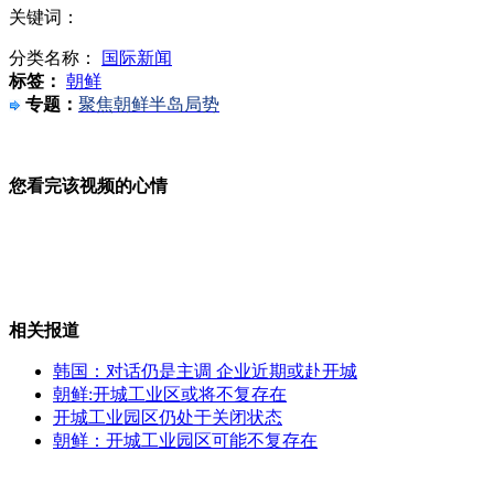
关键词：
国防部解释公布陆海空三军与全军总人数差额原因
分类名称：
国际新闻
标签：
朝鲜
专题：
聚焦朝鲜半岛局势
学生被评最没备考状态逼签协议
您看完该视频的心情
南海舰队远海训练编队在钓鱼岛附近海域巡航
相关报道
韩国：对话仍是主调 企业近期或赴开城
实拍奢华公务机舱内豪华设施 可化定制麻将桌
朝鲜:开城工业区或将不复存在
开城工业园区仍处于关闭状态
朝鲜：开城工业园区可能不复存在