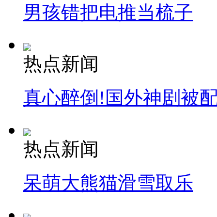
男孩错把电推当梳子
热点新闻
真心醉倒!国外神剧被
热点新闻
呆萌大熊猫滑雪取乐