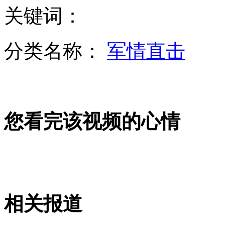
关键词：
美国截获含有蓖麻毒素信件 可麻痹心血管致死
分类名称：
军情直击
美"重返亚太"忽视反恐致恐怖主义趁虚而入
您看完该视频的心情
专家：反恐战争越反越恐 美应调整重返亚太战略
高速摄像记录颜料爆炸奇妙瞬间
相关报道