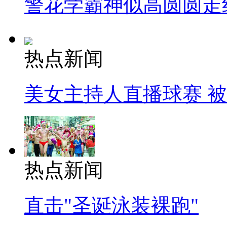
警花学霸神似高圆圆走
热点新闻
美女主持人直播球赛 
热点新闻
直击"圣诞泳装裸跑"