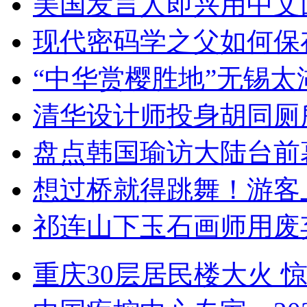
美国发言人即兴用中文
现代密码学之父如何保
“中华赏樱胜地”无锡
清华设计师投身胡同厕
盘点韩国瑜访大陆台前
想过桥就得跳舞！游客
祁连山下玉石画师用废
重庆30层居民楼大火