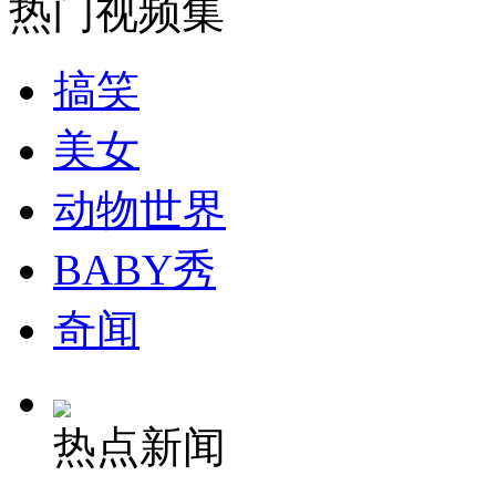
热门视频集
安徽一实载49人客车翻车
搞笑
美女
走！跟着总书记去植树
动物世界
消防员救轻生者
花炮节热闹非凡
减压"枕头大战"
BABY秀
奇闻
纽约上演“枕头大战”
热点新闻
司机酒驾遇交警 急速倒车逃窜