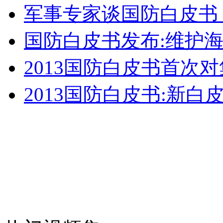
实拍:印度一家四口惨遭车祸 数百车辆经过无人施救
军事专家谈国防白皮书
国防白皮书发布:维护
山西运城恶犬咬伤多人 警民合力深夜将其击毙
2013国防白皮书首次
2013国防白皮书:新
女孩北京地铁殴打老人 痛下狠手拳打脚踢
无痛分娩是否安全 医生回应
外交部：反对强权政治霸凌主义
外交部：有关国家言论片面不公正