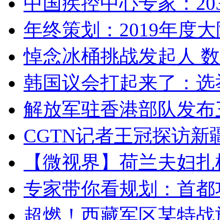
中国疾控中心专家：203
年终策划：2019年度大陆
悼念冰桶挑战发起人 数百
韩国议会打起来了：选举
解放军驻香港部队发布三
CGTN记者王冠探访新疆
【微视界】荷兰夫妇扎根青
专家带你看规划：首都功
超燃！西藏军区某特战