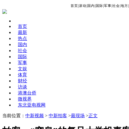
首页
|
滚动
|
国内
|
国际
|
军事
|
社会
|
地方
|
首页
最新
热点
国内
社会
国际
军事
文娱
体育
财经
访谈
港澳台侨
微视界
东北亚电视网
当前位置：
中新视频
>
中新拍客
>
最现场
>
正文