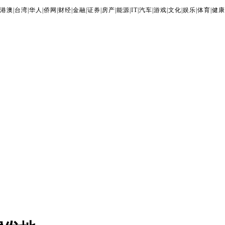
港澳
|
台湾
|
华人
|
侨网
|
财经
|
金融
|
证券
|
房产
|
能源
|
IT
|
汽车
|
游戏
|
文化
|
娱乐
|
体育
|
健康