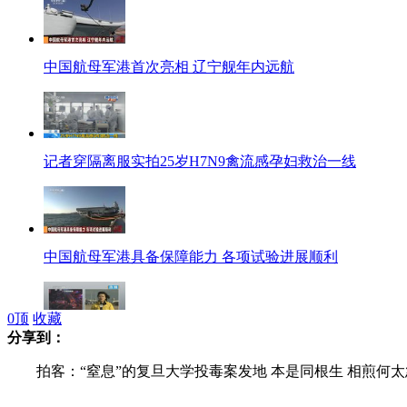
中国航母军港首次亮相 辽宁舰年内远航
记者穿隔离服实拍25岁H7N9禽流感孕妇救治一线
中国航母军港具备保障能力 各项试验进展顺利
0
顶
收藏
分享到：
得州爆炸当地市民担忧化肥厂燃烧物质影响健康
拍客：“窒息”的复旦大学投毒案发地 本是同根生 相煎何太