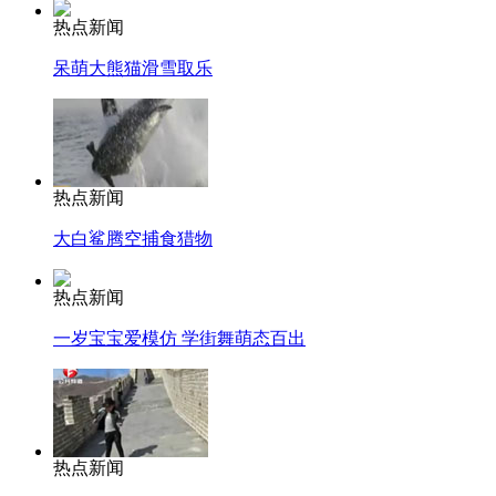
热点新闻
呆萌大熊猫滑雪取乐
热点新闻
大白鲨腾空捕食猎物
热点新闻
一岁宝宝爱模仿 学街舞萌态百出
热点新闻