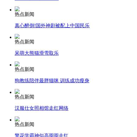
热点新闻
真心醉倒!国外神剧被配上中国民乐
走！跟着总书记去植树
热点新闻
消防员救轻生者
花炮节热闹非凡
减压"枕头大战"
呆萌大熊猫滑雪取乐
热点新闻
狗教练陪伴最胖猫咪 训练成功瘦身
纽约上演“枕头大战”
热点新闻
司机酒驾遇交警 急速倒车逃窜
汉服仕女照相馆走红网络
热点新闻
警花学霸神似高圆圆走红