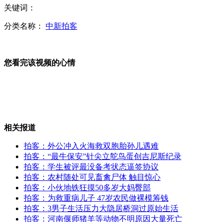
关键词：
人感染H7N9死亡率达20%以上？卫生部：暂不可算
分类名称：
中新拍客
您看完该视频的心情
伊朗建军节阅兵秀火炮无人机等国产新武器
偃师"大量猪狗死亡" 初步认定呼吸系统损坏
相关报道
张家港高校男生悲观厌世刺伤他人解压
拍客：外公冲入火海救双胞胎孙儿遇难
拍客：“最牛保安”针尖立鸵鸟蛋创吉尼斯纪录
拍客：学生被评最没备考状态逼签协议
拍客：农村随处可见畜禽尸体 触目惊心
拍客：小伙地铁狂摸50多岁大妈臀部
复旦校友募捐 留言天堂不再有毒药
拍客：为救重病儿子 47岁农民做裸模筹钱
拍客：3男子生活压力大隐居桥洞过原始生活
拍客：河南偃师猪羊等动物不明原因大量死亡