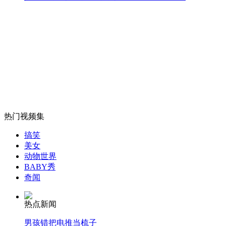
山西运城恶犬咬伤多人 警民合力深夜将其击毙
女孩北京地铁殴打老人 痛下狠手拳打脚踢
无痛分娩是否安全 医生回应
热门视频集
外交部：反对强权政治霸凌主义
搞笑
美女
动物世界
外交部：有关国家言论片面不公正
BABY秀
奇闻
热点新闻
安徽一实载49人客车翻车
男孩错把电推当梳子