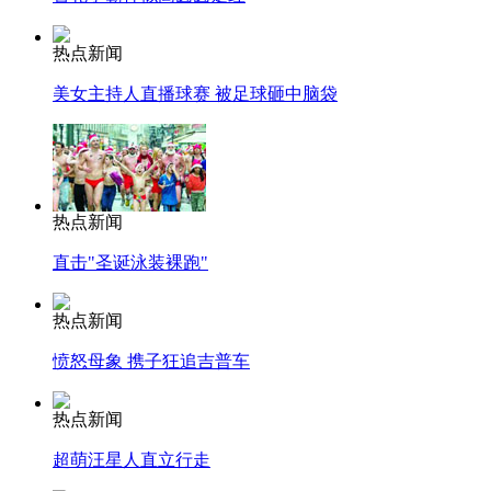
热点新闻
美女主持人直播球赛 被足球砸中脑袋
热点新闻
直击"圣诞泳装裸跑"
热点新闻
愤怒母象 携子狂追吉普车
热点新闻
超萌汪星人直立行走