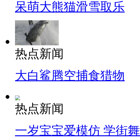
呆萌大熊猫滑雪取乐
热点新闻
大白鲨腾空捕食猎物
热点新闻
一岁宝宝爱模仿 学街