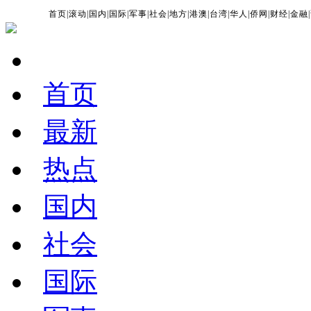
首页
|
滚动
|
国内
|
国际
|
军事
|
社会
|
地方
|
港澳
|
台湾
|
华人
|
侨网
|
财经
|
金融
|
首页
最新
热点
国内
社会
国际