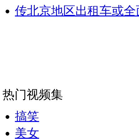
传北京地区出租车或全
安徽一实载49人客车翻车
走！跟着总书记去植树
消防员救轻生者
花炮节热闹非凡
减压"枕头大战"
热门视频集
纽约上演“枕头大战”
搞笑
司机酒驾遇交警 急速倒车逃窜
美女