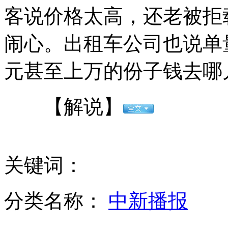
客说价格太高，还老被拒
我"海巡01"船试射高压水炮
闹心。出租车公司也说单
元甚至上万的份子钱去哪
男子吃霸王餐被警察踩在脚下
【解说】
金正恩特使访华 多位军方高层随同
关键词：
小伙失去双臂 歌唱生活
分类名称：
中新播报