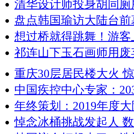
清华设计师投身胡同厕
盘点韩国瑜访大陆台前
想过桥就得跳舞！游客
祁连山下玉石画师用废
重庆30层居民楼大火
中国疾控中心专家：203
年终策划：2019年度大陆
悼念冰桶挑战发起人 数百