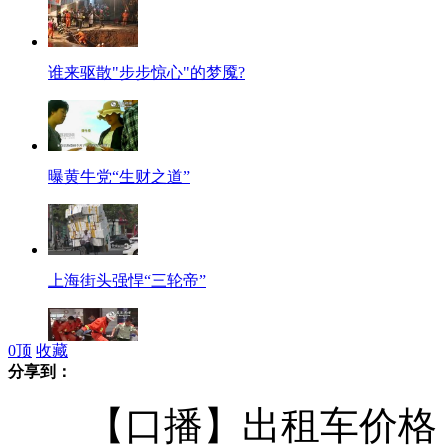
谁来驱散"步步惊心"的梦魇?
曝黄牛党“生财之道”
上海街头强悍“三轮帝”
0
顶
收藏
分享到：
村民拆房倒塌 当场压死人
【口播】出租车价格，