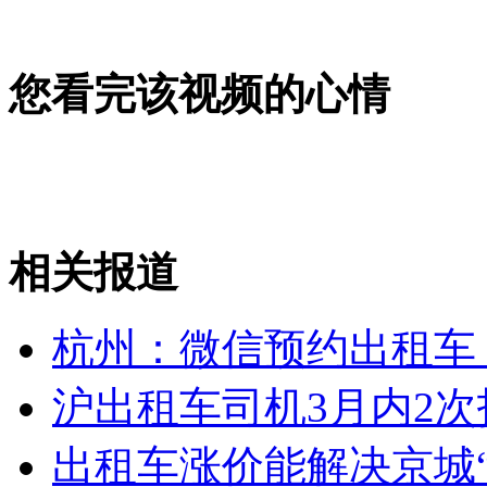
宁德400单身男女派对秀爱意
您看完该视频的心情
山西运城恶犬咬伤多人 警民合力深夜将其击毙
女孩北京地铁殴打老人 痛下狠手拳打脚踢
相关报道
无痛分娩是否安全 医生回应
杭州：微信预约出租车
外交部：反对强权政治霸凌主义
沪出租车司机3月内2
外交部：有关国家言论片面不公正
出租车涨价能解决京城