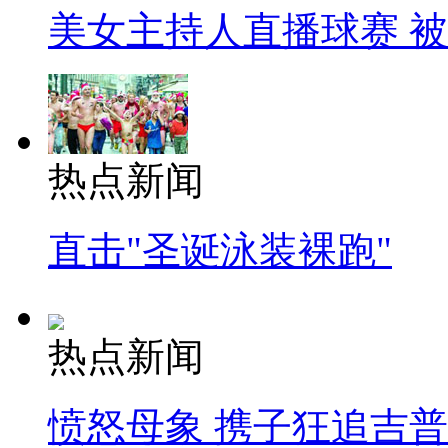
美女主持人直播球赛 
热点新闻
直击"圣诞泳装裸跑"
热点新闻
愤怒母象 携子狂追吉