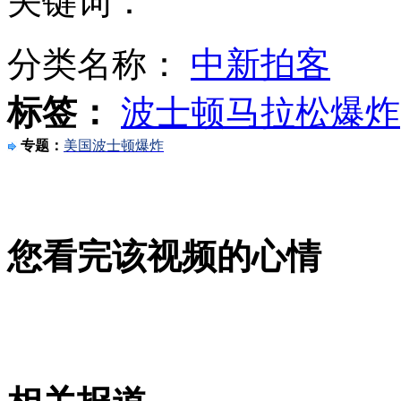
关键词：
分类名称：
中新拍客
美疯狂男护士用过量药物杀百人 同事勇敢揭发
标签：
波士顿马拉松爆炸
专题：
美国波士顿爆炸
实拍美化肥厂猛烈爆炸瞬间
南京大学旗袍女神走红 复古范“很穿越”
您看完该视频的心情
山西运城恶犬咬伤多人 警民合力深夜将其击毙
女孩北京地铁殴打老人 痛下狠手拳打脚踢