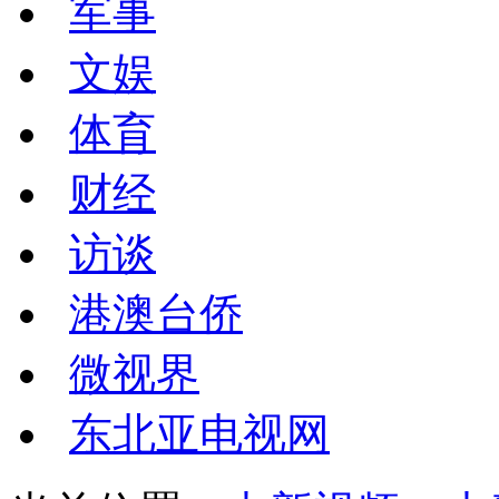
军事
文娱
体育
财经
访谈
港澳台侨
微视界
东北亚电视网