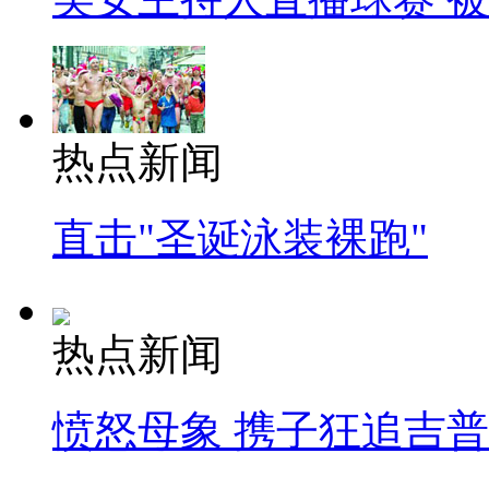
热点新闻
直击"圣诞泳装裸跑"
热点新闻
愤怒母象 携子狂追吉