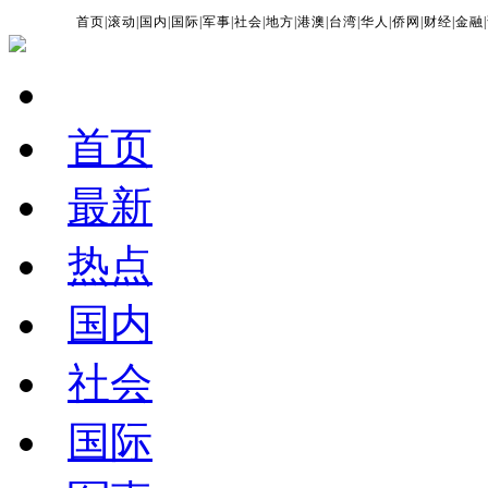
首页
|
滚动
|
国内
|
国际
|
军事
|
社会
|
地方
|
港澳
|
台湾
|
华人
|
侨网
|
财经
|
金融
|
首页
最新
热点
国内
社会
国际