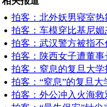
相关报道
拍客：北外妖男寝室热
无痛分娩是否安全 医生回应
拍客：车模穿比基尼媚
外交部：反对强权政治霸凌主义
拍客：武汉警方被指不
外交部：有关国家言论片面不公正
拍客：陕西女子遭董事
拍客：窒息的复旦大学
安徽一实载49人客车翻车
拍客：“窒息”的复旦
拍客：外公冲入火海救
走！跟着总书记去植树