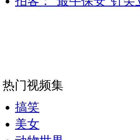
拍客：“最牛保安”针
消防员救轻生者
花炮节热闹非凡
减压"枕头大战"
纽约上演“枕头大战”
司机酒驾遇交警 急速倒车逃窜
热门视频集
搞笑
美女