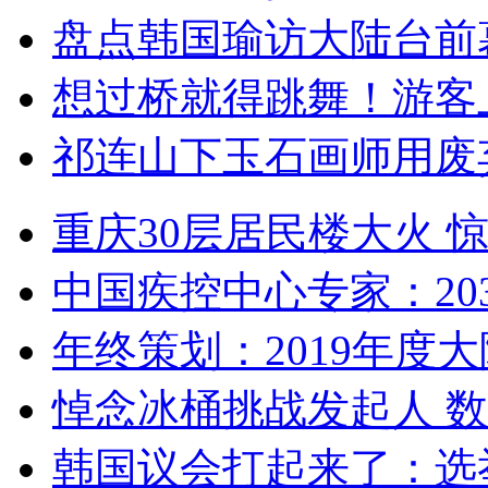
盘点韩国瑜访大陆台前
想过桥就得跳舞！游客
祁连山下玉石画师用废
重庆30层居民楼大火
中国疾控中心专家：203
年终策划：2019年度大陆
悼念冰桶挑战发起人 数百
韩国议会打起来了：选举