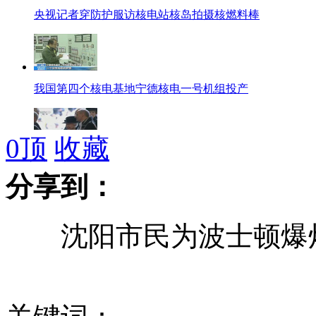
央视记者穿防护服访核电站核岛拍摄核燃料棒
我国第四个核电基地宁德核电一号机组投产
0
顶
收藏
撒切尔夫人葬礼在伦敦举行
分享到：
沈阳市民为波士顿爆炸
广州“公车私用”每月定期公布
朝鲜就朝美对话提出三项条件