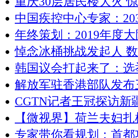
重庆30层居民楼大火
中国疾控中心专家：203
年终策划：2019年度大陆
悼念冰桶挑战发起人 数百
韩国议会打起来了：选举
解放军驻香港部队发布三
CGTN记者王冠探访新疆
【微视界】荷兰夫妇扎根青
专家带你看规划：首都功