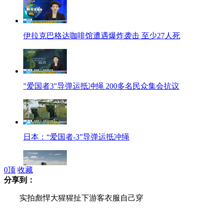
伊拉克巴格达咖啡馆遭遇爆炸袭击 至少27人死
"爱国者3"导弹运抵冲绳 200多名民众集会抗议
日本：“爱国者-3”导弹运抵冲绳
0
顶
收藏
分享到：
内蒙古30万平方公里积雪难融 当地全力抗灾
实拍彪悍大猩猩扯下游客衣服自己穿