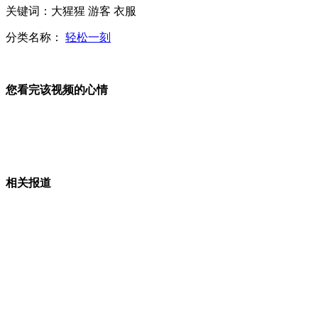
关键词：大猩猩 游客 衣服
美女武汉地铁上演火辣钢管舞
分类名称：
轻松一刻
您看完该视频的心情
崔天凯：中美日关系应实现良性互动
波士顿爆炸案 驻美大使通报中方人员伤亡情况
相关报道
农业部长：每天损失10亿元 家禽业损失巨大