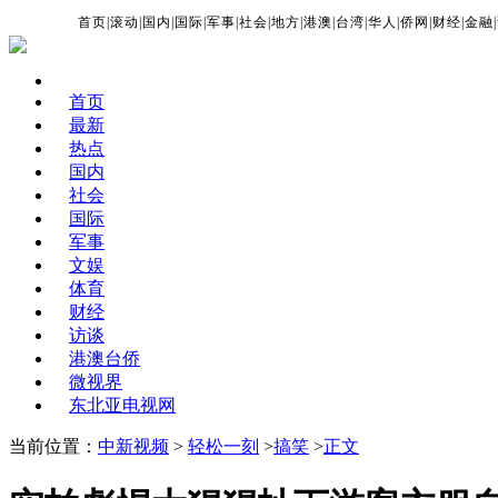
首页
|
滚动
|
国内
|
国际
|
军事
|
社会
|
地方
|
港澳
|
台湾
|
华人
|
侨网
|
财经
|
金融
|
首页
最新
热点
国内
社会
国际
军事
文娱
体育
财经
访谈
港澳台侨
微视界
东北亚电视网
当前位置：
中新视频
>
轻松一刻
>
搞笑
>
正文