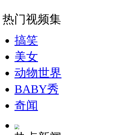
戛纳电影节揭晓提名 贾樟柯新片入围
热门视频集
山西运城恶犬咬伤多人 警民合力深夜将其击毙
搞笑
美女
女孩北京地铁殴打老人 痛下狠手拳打脚踢
动物世界
无痛分娩是否安全 医生回应
BABY秀
外交部：反对强权政治霸凌主义
奇闻
外交部：有关国家言论片面不公正