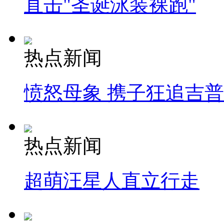
直击"圣诞泳装裸跑"
热点新闻
愤怒母象 携子狂追吉
热点新闻
超萌汪星人直立行走