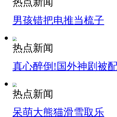
热点新闻
安徽一实载49人客车翻车
男孩错把电推当梳子
走！跟着总书记去植树
热点新闻
消防员救轻生者
花炮节热闹非凡
减压"枕头大战"
真心醉倒!国外神剧被
纽约上演“枕头大战”
热点新闻
司机酒驾遇交警 急速倒车逃窜
呆萌大熊猫滑雪取乐