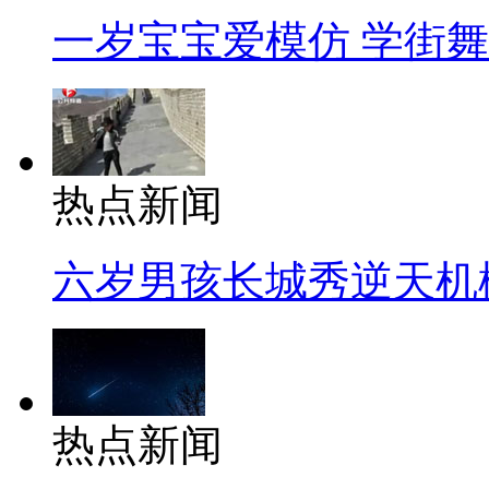
一岁宝宝爱模仿 学街
热点新闻
六岁男孩长城秀逆天机
热点新闻