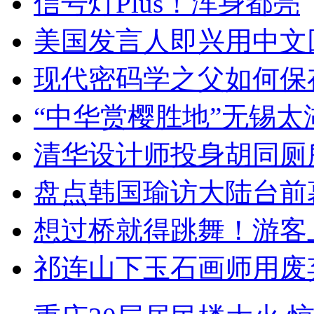
信号灯Plus！浑身都亮
美国发言人即兴用中文
现代密码学之父如何保
“中华赏樱胜地”无锡
清华设计师投身胡同厕
盘点韩国瑜访大陆台前
想过桥就得跳舞！游客
祁连山下玉石画师用废