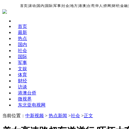
首页
|
滚动
|
国内
|
国际
|
军事
|
社会
|
地方
|
港澳
|
台湾
|
华人
|
侨网
|
财经
|
金融
|
首页
最新
热点
国内
社会
国际
军事
文娱
体育
财经
访谈
港澳台侨
微视界
东北亚电视网
当前位置：
中新视频
>
热点新闻
>
社会
>
正文