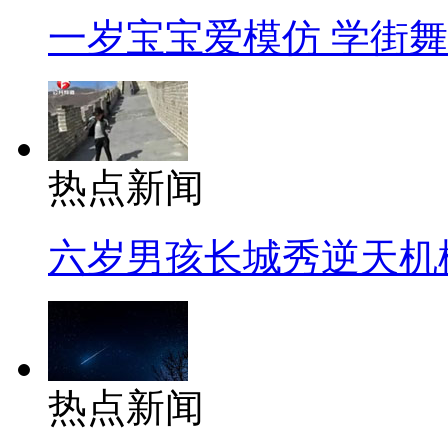
一岁宝宝爱模仿 学街
热点新闻
六岁男孩长城秀逆天机
热点新闻