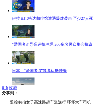
伊拉克巴格达咖啡馆遭遇爆炸袭击 至少27人死
"爱国者3"导弹运抵冲绳 200多名民众集会抗议
日本：“爱国者-3”导弹运抵冲绳
0
顶
收藏
分享到：
内蒙古30万平方公里积雪难融 当地全力抗灾
监控实拍女子高速路超车道逆行 吓坏大车司机