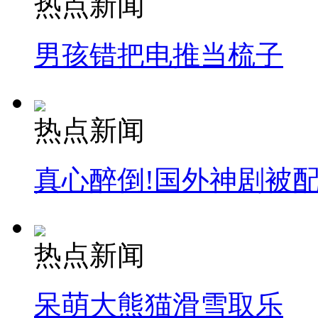
热点新闻
安徽一实载49人客车翻车
男孩错把电推当梳子
走！跟着总书记去植树
热点新闻
消防员救轻生者
花炮节热闹非凡
减压"枕头大战"
真心醉倒!国外神剧被
纽约上演“枕头大战”
热点新闻
司机酒驾遇交警 急速倒车逃窜
呆萌大熊猫滑雪取乐