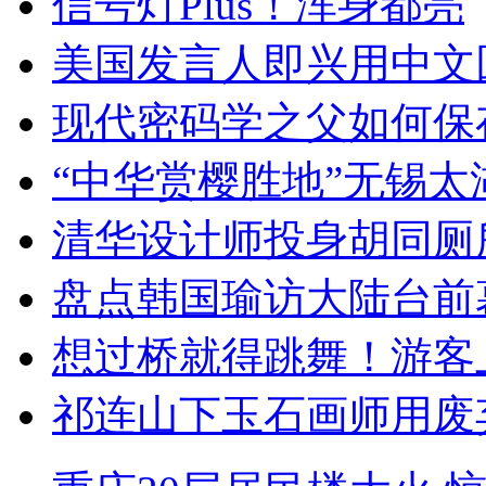
信号灯Plus！浑身都亮
美国发言人即兴用中文
现代密码学之父如何保
“中华赏樱胜地”无锡
清华设计师投身胡同厕
盘点韩国瑜访大陆台前
想过桥就得跳舞！游客
祁连山下玉石画师用废