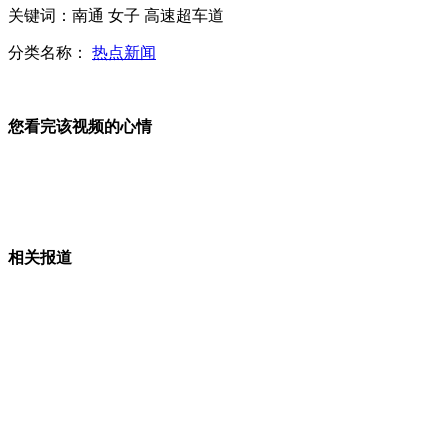
关键词：南通 女子 高速超车道
美女武汉地铁上演火辣钢管舞
分类名称：
热点新闻
您看完该视频的心情
崔天凯：中美日关系应实现良性互动
波士顿爆炸案 驻美大使通报中方人员伤亡情况
相关报道
农业部长：每天损失10亿元 家禽业损失巨大