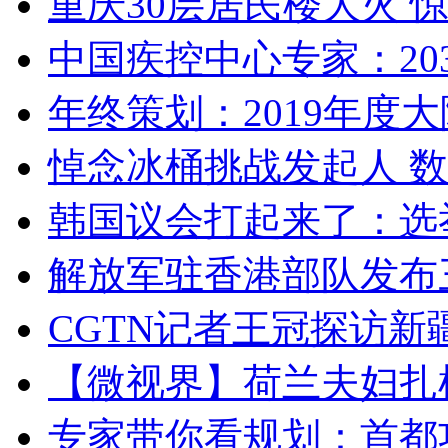
重庆30层居民楼大火
中国疾控中心专家：203
年终策划：2019年度大陆
悼念冰桶挑战发起人 数百
韩国议会打起来了：选举
解放军驻香港部队发布三
CGTN记者王冠探访新疆
【微视界】荷兰夫妇扎根青
专家带你看规划：首都功