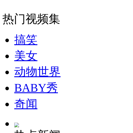
戛纳电影节揭晓提名 贾樟柯新片入围
热门视频集
山西运城恶犬咬伤多人 警民合力深夜将其击毙
搞笑
美女
女孩北京地铁殴打老人 痛下狠手拳打脚踢
动物世界
无痛分娩是否安全 医生回应
BABY秀
外交部：反对强权政治霸凌主义
奇闻
外交部：有关国家言论片面不公正