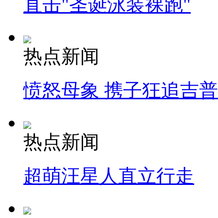
直击"圣诞泳装裸跑"
热点新闻
愤怒母象 携子狂追吉
热点新闻
超萌汪星人直立行走